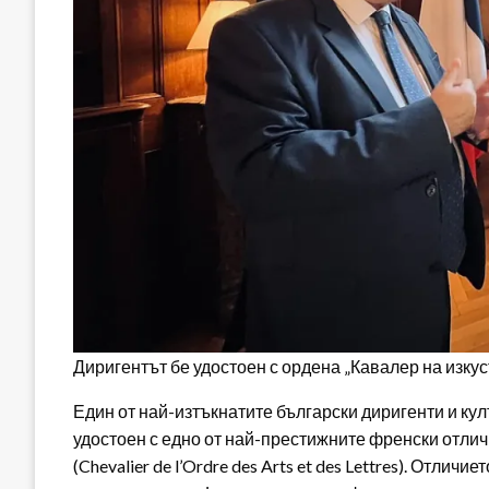
Диригентът бе удостоен с ордена „Кавалер на изку
Един от най-изтъкнатите български диригенти и ку
удостоен с едно от най-престижните френски отлич
(Chevalier de l’Ordre des Arts et des Lettres). Отл