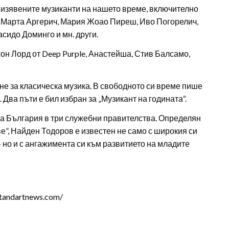
й-изявените музиканти на нашето време, включително
 Марта Аргерич, Мария Жоао Пиреш, Иво Погорелич,
сидо Доминго и мн. други.
жон Лорд от Deep Purple, Анастейша, Стив Балсамо,
е за класическа музика. В свободното си време пише
. Два пъти е бил избран за „Музикант на годината“.
на България в три служебни правителства. Определян
е”, Найден Тодоров е известен не само с широкия си
 но и с ангажимента си към развитието на младите
tandartnews.com/