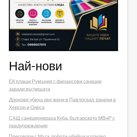
Най-нови
ЕК плаши Румъния с финансови санкции
заради въглищата
Дронове убиха две жени в Павлоград, ранени в
Херсон и Одеса
САЩ санкционираха Куба, българското МВнР с
предупреждение
Преговори с Мъск, роботи-убийци и отново