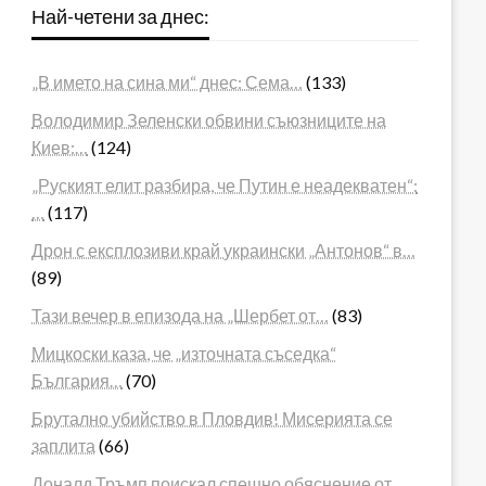
Най-четени за днес:
„В името на сина ми“ днес: Сема…
(133)
Володимир Зеленски обвини съюзниците на
Киев:…
(124)
„Руският елит разбира, че Путин е неадекватен“:
…
(117)
Дрон с експлозиви край украински „Антонов“ в…
(89)
Тази вечер в епизода на „Шербет от…
(83)
Мицкоски каза, че „източната съседка“
България…
(70)
Брутално убийство в Пловдив! Мисерията се
заплита
(66)
Доналд Тръмп поискал спешно обяснение от