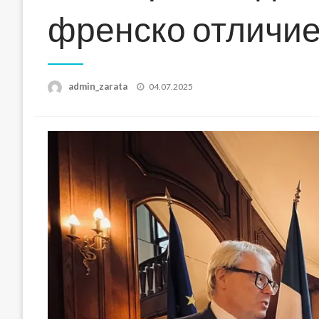
френско отличи
Posted
admin_zarata
04.07.2025
on