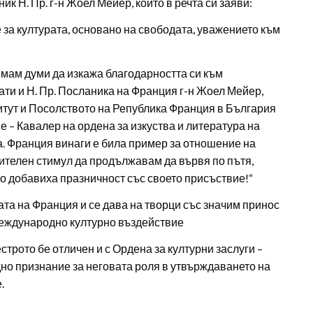
к Н. Пр. г-н Жоел Мейер, който в речта си заяви:
за културата, основано на свободата, уважението към
мам думи да изкажа благодарността си към
ти и Н. Пр. Посланика на Франция г-н Жоел Мейер,
титут и Посолството на Република Франция в България
е – Кавалер на ордена за изкуства и литература на
а. Франция винаги е била пример за отношение на
нителен стимул да продължавам да вървя по пътя,
то добавиха празничност със своето присъствие!“
та на Франция и се дава на творци със значим принос
 международно културно въздействие
трото бе отличен и с Ордена за културни заслуги –
но признание за неговата роля в утвърждаването на
.