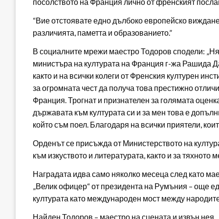
посолството на Франция лично от френският послани
“Вие отстоявате едно дълбоко европейско виждане 
различията, паметта и образованието.”
В социалните мрежи маестро Тодоров сподели: „Ня
министъра на културата на Франция г-жа Рашида Да
както и на всички колеги от Френския културен инс
за огромната чест да получа това престижно отличи
Франция. Трогнат и признателен за голямата оценк
държавата към културата си и за мен това е допъл
който съм поел. Благодаря на всички приятели, кои
Орденът се присъжда от Министерството на култура
към изкуството и литературата, както и за тяхното
Наградата идва само няколко месеца след като маес
„Велик офицер“ от президента на Румъния – още ед
културата като международен мост между народите
Найден Тодоров – маестро на сцената и извън нея