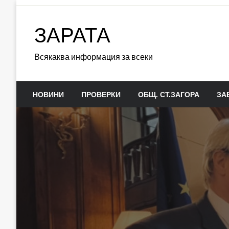
Skip
to
ЗАРАТА
content
Всякаква информация за всеки
НОВИНИ
ПРОВЕРКИ
ОБЩ. СТ.ЗАГОРА
ЗА