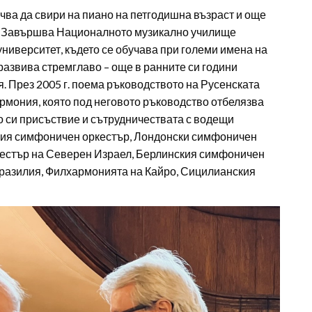
очва да свири на пиано на петгодишна възраст и още
нт. Завършва Националното музикално училище
университет, където се обучава при големи имена на
развива стремглаво – още в ранните си години
 През 2005 г. поема ръководството на Русенската
армония, която под неговото ръководство отбелязва
о си присъствие и сътрудничествата с водещи
нския симфоничен оркестър, Лондонски симфоничен
естър на Северен Израел, Берлинския симфоничен
разилия, Филхармонията на Кайро, Сицилианския