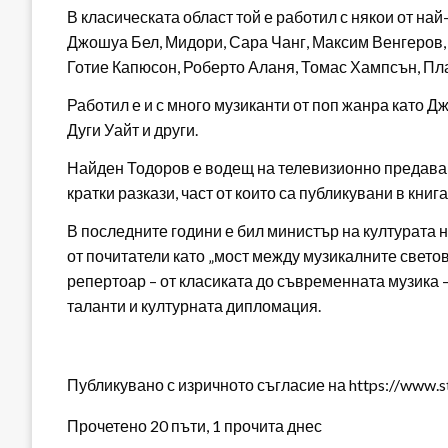
В класическата област той е работил с някои от на
Джошуа Бел, Мидори, Сара Чанг, Максим Венгеров,
Готие Капюсон, Роберто Аланя, Томас Хампсън, Пла
Работил е и с много музиканти от поп жанра като Д
Дуги Уайт и други.
Найден Тодоров е водещ на телевизионно предаван
кратки разкази, част от които са публикувани в книга
В последните години е бил министър на културата 
от почитатели като „мост между музикалните светов
репертоар – от класиката до съвременната музика –
таланти и културната дипломация.
Публикувано с изричното съгласие на https://www.s
Прочетено 20 пъти, 1 прочита днес