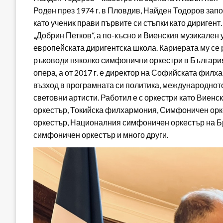
Роден през 1974 г. в Пловдив, Найден Тодоров зап
като ученик прави първите си стъпки като дириге
„Добрин Петков“, а по-късно и Виенския музикален 
европейската диригентска школа. Кариерата му се 
ръководи няколко симфонични оркестри в България.
опера, а от 2017 г. е директор на Софийската филх
възход в програмната си политика, международнот
световни артисти. Работил е с оркестри като Вие
оркестър, Токийска филхармония, Симфоничен орк
оркестър, Националния симфоничен оркестър на Б
симфоничен оркестър и много други.