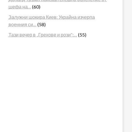
шефа на…
(60)
Залужни шокира Киев: Украйна изчерпа
военния си…
(58)
Тази вечер в „Грехове и рози“:…
(55)