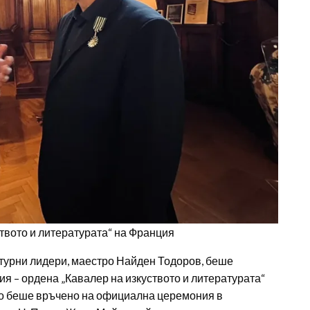
ството и литературата“ на Франция
лтурни лидери, маестро Найден Тодоров, беше
ия – ордена „Кавалер на изкуството и литературата“
ичието беше връчено на официална церемония в