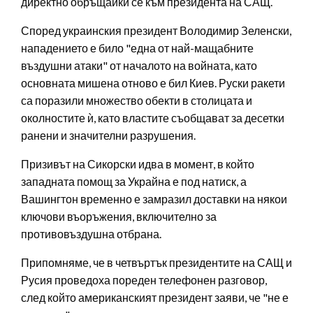
директно обръщайки се към президента на САЩ.
Според украинския президент Володимир Зеленски,
нападението е било "една от най-мащабните
въздушни атаки" от началото на войната, като
основната мишена отново е бил Киев. Руски ракети
са поразили множество обекти в столицата и
околностите ѝ, като властите съобщават за десетки
ранени и значителни разрушения.
Призивът на Сикорски идва в момент, в който
западната помощ за Украйна е под натиск, а
Вашингтон временно е замразил доставки на някои
ключови въоръжения, включително за
противовъздушна отбрана.
Припомняме, че в четвъртък президентите на САЩ и
Русия проведоха пореден телефонен разговор,
след който американският президент заяви, че "не е