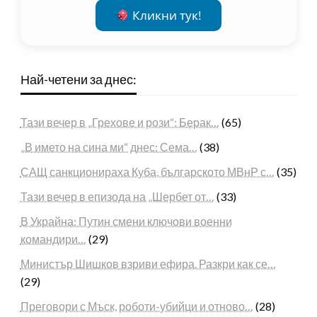
Кликни тук!
Най-четени за днес:
Тази вечер в „Грехове и рози“: Берак…
(65)
„В името на сина ми“ днес: Сема…
(38)
САЩ санкционираха Куба, българското МВнР с…
(35)
Тази вечер в епизода на „Шербет от…
(33)
В Украйна: Путин смени ключови военни
командири…
(29)
Министър Шишков взриви ефира. Разкри как се…
(29)
Преговори с Мъск, роботи-убийци и отново…
(28)