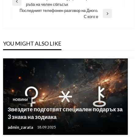
Previous
ръба на челен сблъсък
Post
Последният телефонен разговор на Диого.
Next
С кого е
Post
YOU MIGHT ALSO LIKE
НОВИНИ
Звездите подготвят специален подарък за
3 знака на зодиака
admin_zarata
18.09.2025