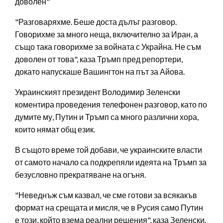
доволен"
"Разговаряхме. Беше доста дълъг разговор.
Говорихме за много неща, включително за Иран, а
също така говорихме за войната с Украйна. Не съм
доволен от това", каза Тръмп пред репортери,
докато напускаше Вашингтон на път за Айова.
Украинският президент Володимир Зеленски
коментира проведения телефонен разговор, като по
думите му, Путин и Тръмп са много различни хора,
които нямат общ език.
В същото време той добави, че украинските власти
от самото начало са подкрепяли идеята на Тръмп за
безусловно прекратяване на огъня.
"Неведнъж съм казвал, че сме готови за всякакъв
формат на срещата и мисля, че в Русия само Путин
е този, който взема реални решения", каза Зеленски.