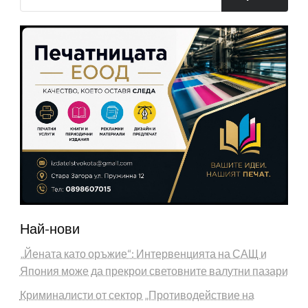
Най-нови
„Йената като оръжие“: Интервенцията на САЩ и
Япония може да прекрои световните валутни пазари
Криминалисти от сектор „Противодействие на