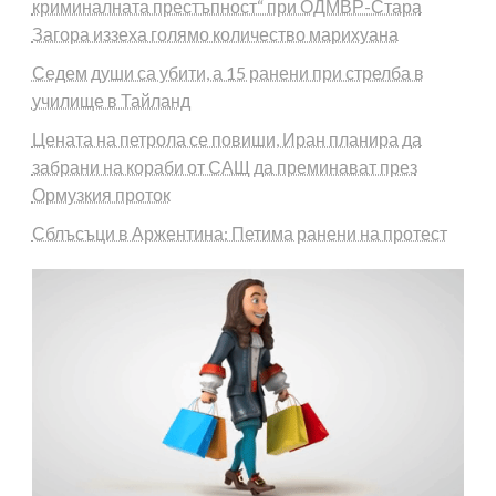
криминалната престъпност“ при ОДМВР-Стара
Загора иззеха голямо количество марихуана
Седем души са убити, а 15 ранени при стрелба в
училище в Тайланд
Цената на петрола се повиши, Иран планира да
забрани на кораби от САЩ да преминават през
Ормузкия проток
Сблъсъци в Аржентина: Петима ранени на протест