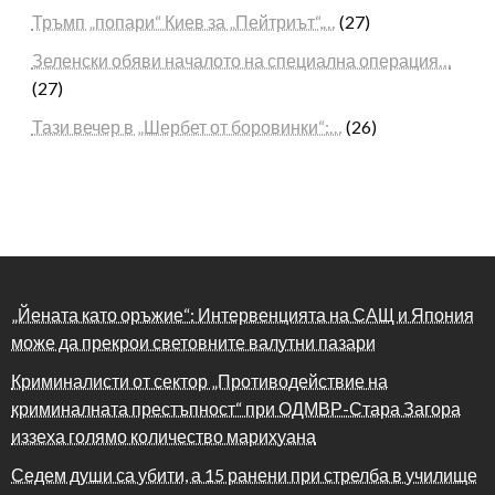
Тръмп „попари“ Киев за „Пейтриът“,…
(27)
Зеленски обяви началото на специална операция…
(27)
Тази вечер в „Шербет от боровинки“:…
(26)
„Йената като оръжие“: Интервенцията на САЩ и Япония
може да прекрои световните валутни пазари
Криминалисти от сектор „Противодействие на
криминалната престъпност“ при ОДМВР-Стара Загора
иззеха голямо количество марихуана
Седем души са убити, а 15 ранени при стрелба в училище