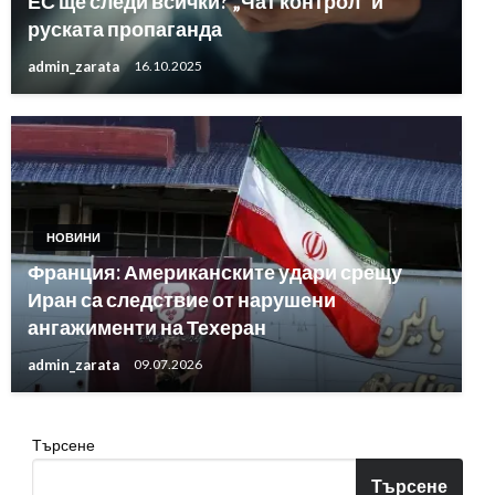
ЕС ще следи всички? „Чат контрол“ и
руската пропаганда
admin_zarata
16.10.2025
НОВИНИ
Франция: Американските удари срещу
Иран са следствие от нарушени
ангажименти на Техеран
admin_zarata
09.07.2026
Търсене
Търсене