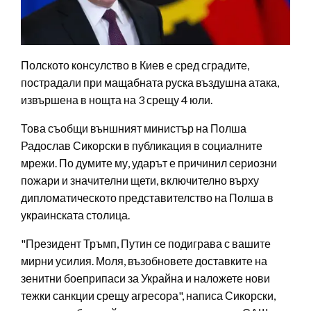
Полското консулство в Киев е сред сградите,
пострадали при мащабната руска въздушна атака,
извършена в нощта на 3 срещу 4 юли.
Това съобщи външният министър на Полша
Радослав Сикорски в публикация в социалните
мрежи. По думите му, ударът е причинил сериозни
пожари и значителни щети, включително върху
дипломатическото представителство на Полша в
украинската столица.
"Президент Тръмп, Путин се подиграва с вашите
мирни усилия. Моля, възобновете доставките на
зенитни боеприпаси за Украйна и наложете нови
тежки санкции срещу агресора", написа Сикорски,