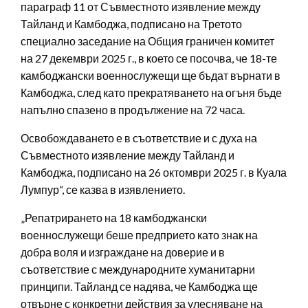
параграф 11 от Съвместното изявление между
Тайланд и Камбоджа, подписано на Третото
специално заседание на Общия граничен комитет
на 27 декември 2025 г., в което се посочва, че 18-те
камбоджански военнослужещи ще бъдат върнати в
Камбоджа, след като прекратяването на огъня бъде
напълно спазено в продължение на 72 часа.
Освобождаването е в съответствие и с духа на
Съвместното изявление между Тайланд и
Камбоджа, подписано на 26 октомври 2025 г. в Куала
Лумпур“, се казва в изявлението.
„Репатрирането на 18 камбоджански
военнослужещи беше предприето като знак на
добра воля и изграждане на доверие и в
съответствие с международните хуманитарни
принципи. Тайланд се надява, че Камбоджа ще
отвърне с конкретни действия за улесняване на