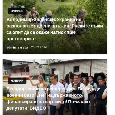
НОВИНИ
Володимир Зеленски: Украйна не
разполага с ядрени оръжия! Руските лъжи
са опит да се окаже натиск при
преговорите
admin_zarata
25.02.2026
НОВИНИ
Еквадор заяви на референдум: Без чужди
военни бази! „Не“ на държавното
финансиране на партиите! По-малко
депутати! ВИДЕО