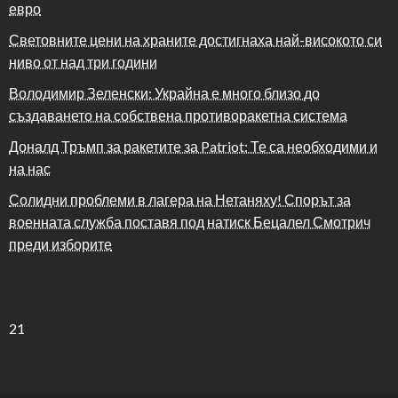
евро
Световните цени на храните достигнаха най-високото си
ниво от над три години
Володимир Зеленски: Украйна е много близо до
създаването на собствена противоракетна система
Доналд Тръмп за ракетите за Patriot: Те са необходими и
на нас
Солидни проблеми в лагера на Нетаняху! Спорът за
военната служба поставя под натиск Бецалел Смотрич
преди изборите
21