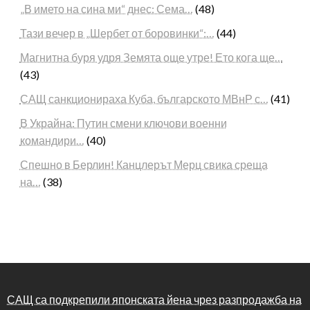
„В името на сина ми“ днес: Сема…
(48)
Тази вечер в „Шербет от боровинки“:…
(44)
Магнитна буря удря Земята още утре! Ето кога ще…
(43)
САЩ санкционираха Куба, българското МВнР с…
(41)
В Украйна: Путин смени ключови военни
командири…
(40)
Спешно в Берлин! Канцлерът Мерц свика среща
на…
(38)
САЩ са подкрепили японската йена чрез разпродажба на