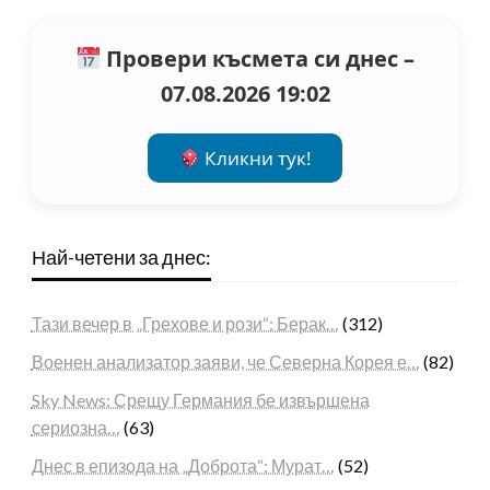
Провери късмета си днес –
07.08.2026 19:02
Кликни тук!
Най-четени за днес:
Тази вечер в „Грехове и рози“: Берак…
(312)
Военен анализатор заяви, че Северна Корея е…
(82)
Sky News: Срещу Германия бе извършена
сериозна…
(63)
Днес в епизода на „Доброта“: Мурат…
(52)