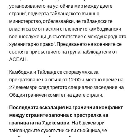
установяването на устойчив мир между двете
страни“, подчерта тайландското външно
министерство, отбелязвайки, че тайландските
власти са се отнасяли с пленените камбоджански
военнослужещи „в съответствие с международното
хуманитарно право“. Предаването на военните се
състоя в присъствието на група наблюдатели от
АСЕАН.
Камбоджа и Тайланд се споразумяха за
прекратяване на огъня от 12:00 ч. местно време на
27 декември след третото специално заседание на
Общия граничен комитет на двете страни.
Последната ескалация на граничния конфликт
между страните започна с престрелка на
границата на 7 декември.
На 8 декември
тайландските сухопътни сили съобщиха, че