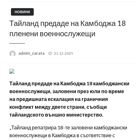
НОВИНИ
Тайланд предаде на Камбоджа 18
пленени военнослужещи
Posted
admin_zarata
31.12.2025
on
Тайланд предаде на Камбоджа 18 камбоджански
военнослужещи, заловени през юли по време
на предишната ескалация на граничния
конфликт между двете страни, съобщи
тайландското външно министерство.
„Тайланд репатрира 18-те заловени камбоджански
военнослужещи в Камбоджа в съответствие с