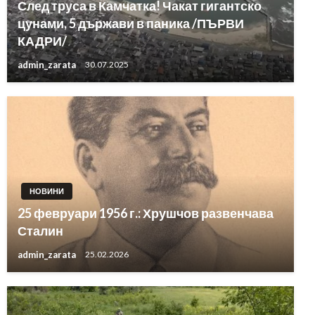
След труса в Камчатка! Чакат гигантско
цунами, 5 държави в паника /ПЪРВИ
КАДРИ/
admin_zarata
30.07.2025
НОВИНИ
25 февруари 1956 г.: Хрушчов развенчава
Сталин
admin_zarata
25.02.2026