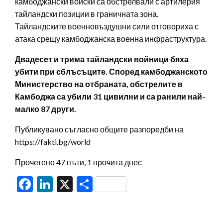
камбоджански войски са обстрелвали с артилерия
тайландски позиции в граничната зона.
Тайландските военновъздушни сили отговориха с
атака срещу камбоджанска военна инфраструктура.
Двадесет и трима тайландски войници бяха
убити при сблъсъците. Според камбоджанското
Министерство на отбраната, обстрелите в
Камбоджа са убили 31 цивилни и са ранили най-
малко 87 други.
Публикувано съгласно общите разпоредби на
https://fakti.bg/world
Прочетено 47 пъти, 1 прочита днес
Facebook
LinkedIn
X
Share