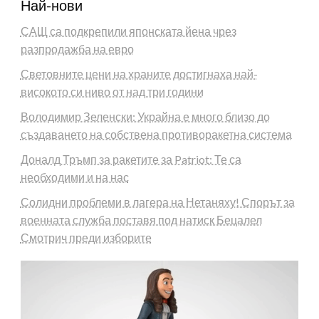
Най-нови
САЩ са подкрепили японската йена чрез
разпродажба на евро
Световните цени на храните достигнаха най-
високото си ниво от над три години
Володимир Зеленски: Украйна е много близо до
създаването на собствена противоракетна система
Доналд Тръмп за ракетите за Patriot: Те са
необходими и на нас
Солидни проблеми в лагера на Нетаняху! Спорът за
военната служба поставя под натиск Бецалел
Смотрич преди изборите