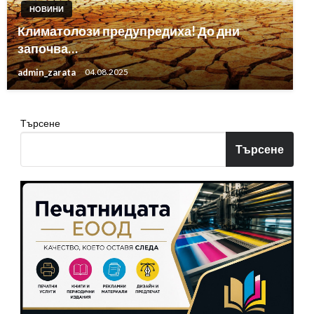
НОВИНИ
Климатолози предупредиха! До дни
започва…
admin_zarata
04.08.2025
Търсене
Търсене