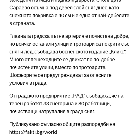
Сараево осъмна под дебел слой сняг днес, като
снежната покривка е 40 см и е една от най-дебелите
в страната.
Главната градска пътна артерия е почистена добре,
но всички останали улици и тротоари са покрити със
сняг и лед, съобщава босненското издание „Кликс“.
Много от пешеходците се движат по по-добре
почистените улици, вместо по тротоарите.
Шофьорите се предупреждават за опасните
условия в града.
От градското предприятие „РАД“ съобщиха, че на
терен работят 33 снегорина и 80 работници,
почистващи натрупалия в града сняг.
Публикувано съгласно общите разпоредби на
https://fakti.bg/world