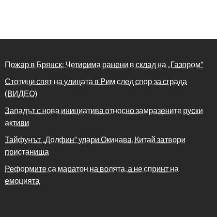
Пожар в Брянск: Четирима ранени в склад на „Газпром“
Стотици спят на улицата в Рим след спор за сграда
(ВИДЕО)
Западът с нова инициатива относно замразените руски
активи
Тайфунът „Долфин“ удари Окинава, Китай затвори
пристанища
Реформите са маратон на волята, а не спринт на
емоцията