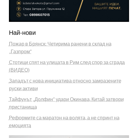
Най-нови
Пожар в Брянск: Четирима ранени в склад на
„Газпром“
Стотици спят на улицата в Рим след спор за сграда
(ВИДЕО)
Западът с нова инициатива относно замразените
руски активи
Тайфунът „Долфин“ удари Окинава, Китай затвори
пристанища
Реформите са маратон на волята, а не спринт на
емоцията