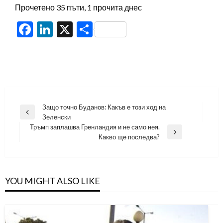
Прочетено 35 пъти, 1 прочита днес
Facebook
LinkedIn
X
Share
Навигация
Защо точно Буданов: Какъв е този ход на
Previous
Зеленски
Post
Тръмп заплашва Гренландия и не само нея.
Next
Какво ще последва?
Post
YOU MIGHT ALSO LIKE