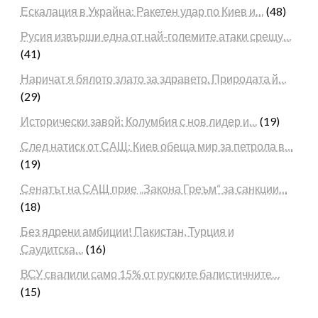
Ескалация в Украйна: Ракетен удар по Киев и…
(48)
Русия извърши една от най-големите атаки срещу…
(41)
Наричат я бялото злато за здравето. Природата й…
(29)
Исторически завой: Колумбия с нов лидер и…
(19)
След натиск от САЩ: Киев обеща мир за петрола в…
(19)
Сенатът на САЩ прие „Закона Греъм“ за санкции…
(18)
Без ядрени амбиции! Пакистан, Турция и
Саудитска…
(16)
ВСУ свалили само 15% от руските балистичните…
(15)