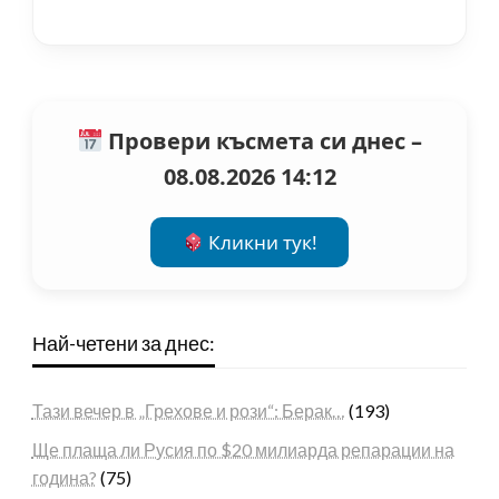
Провери късмета си днес –
08.08.2026 14:12
Кликни тук!
Най-четени за днес:
Тази вечер в „Грехове и рози“: Берак…
(193)
Ще плаща ли Русия по $20 милиарда репарации на
година?
(75)