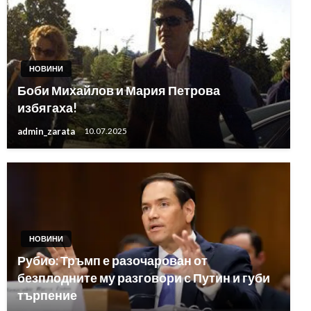
НОВИНИ
Боби Михайлов и Мария Петрова
избягаха!
admin_zarata
10.07.2025
НОВИНИ
Рубио: Тръмп е разочарован от
безплодните му разговори с Путин и губи
търпение