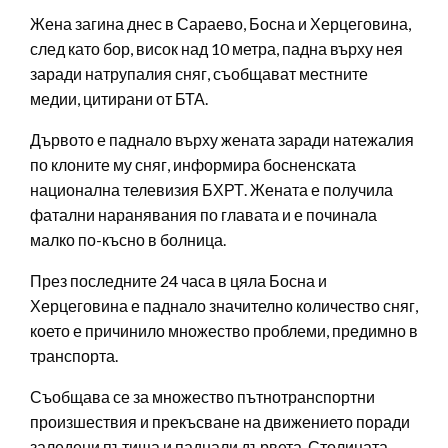
Жена загина днес в Сараево, Босна и Херцеговина,
след като бор, висок над 10 метра, падна върху нея
заради натрупалия сняг, съобщават местните
медии, цитирани от БТА.
Дървото е паднало върху жената заради натежалия
по клоните му сняг, информира босненската
национална телевизия БХРТ. Жената е получила
фатални наранявания по главата и е починала
малко по-късно в болница.
През последните 24 часа в цяла Босна и
Херцеговина е паднало значително количество сняг,
което е причинило множество проблеми, предимно в
транспорта.
Съобщава се за множество пътнотранспортни
произшествия и прекъсване на движението поради
заледени пътища и паднали дървета. Столицата