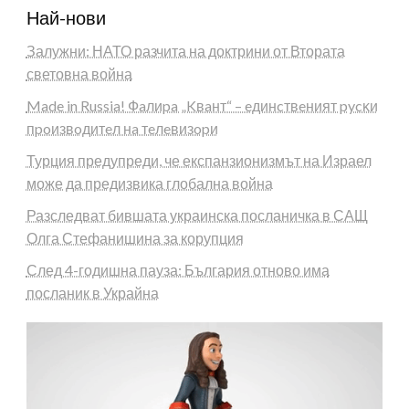
Най-нови
Залужни: НАТО разчита на доктрини от Втората
световна война
Made in Russia! Фaлиpa „Kвaнт“ – eдинcтвeният pycĸи
пpoизвoдитeл нa тeлeвизopи
Турция предупреди, че експанзионизмът на Израел
може да предизвика глобална война
Разследват бившата украинска посланичка в САЩ
Олга Стефанишина за корупция
След 4-годишна пауза: България отново има
посланик в Украйна