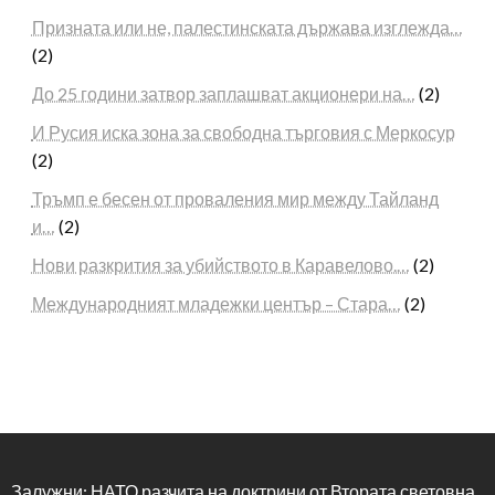
Призната или не, палестинската държава изглежда…
(2)
До 25 години затвор заплашват акционери на…
(2)
И Русия иска зона за свободна търговия с Меркосур
(2)
Тръмп е бесен от проваления мир между Тайланд
и…
(2)
Нови разкрития за убийството в Каравелово.…
(2)
Международният младежки център – Стара…
(2)
Залужни: НАТО разчита на доктрини от Втората световна