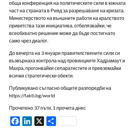
обща конференция на политическите сили в южната
част на страната в Рияд за разрешаване на кризата.
Министерството на външните работи на кралството
приветства тази инициатива, отбелязвайки, че
всеобхватно решение може да бъде постигнато
само чрез диалог.
До вечерта на 3 януари правителствените сили си
възвърнаха контрола над провинциите Хадрамаут и
Махра, прогонвайки сепаратистите и превземайки
всички стратегически обекти.
Публикувано съгласно общите разпоредби на
https://fakti.bg/world
Прочетено 37 пъти, 1 прочита днес
Facebook
LinkedIn
X
Share