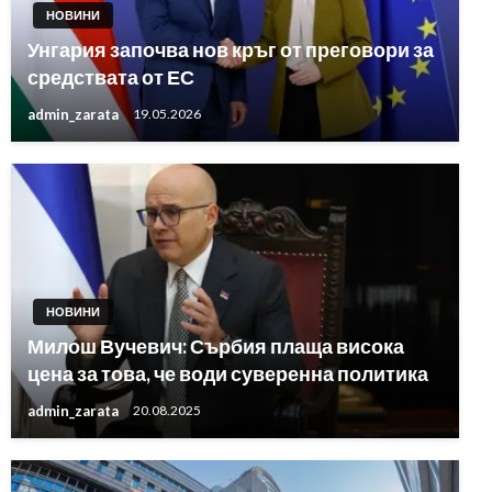
НОВИНИ
Унгария започва нов кръг от преговори за
средствата от ЕС
admin_zarata
19.05.2026
НОВИНИ
Милош Вучевич: Сърбия плаща висока
цена за това, че води суверенна политика
admin_zarata
20.08.2025