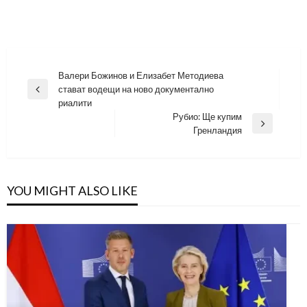
Навигация
Валери Божинов и Елизабет Методиева
стават водещи на ново документално
Previous
риалити
Post
Рубио: Ще купим
Next
Гренландия
Post
YOU MIGHT ALSO LIKE