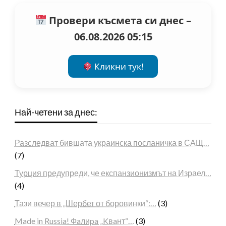
Провери късмета си днес –
06.08.2026 05:15
Кликни тук!
Най-четени за днес:
Разследват бившата украинска посланичка в САЩ…
(7)
Турция предупреди, че експанзионизмът на Израел…
(4)
Тази вечер в „Шербет от боровинки“:…
(3)
Made in Russia! Фaлиpa „Kвaнт“…
(3)