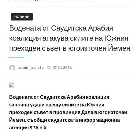
НОВИНИ
Водената от Саудитска Арабия
коалиция атакува силите на Южния
преходен съвет в югоизточен Йемен
Posted
admin_zarata
07.01.2026
on
Водената от Саудитска Арабия коалиция
започна удари срещу силите на Южния
преходен съвет в провинция Дале в югоизточен
Йемен, съобщи саудитската информационна
агенция SPA в X.