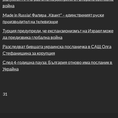
война
Made in Russia! Фaлиpa „Kвaнт“ – eдинcтвeният pycĸи
пpoизвoдитeл нa тeлeвизopи
Турция предупреди, че експанзионизмът на Израел може
да предизвика глобална война
Разследват бившата украинска посланичка в САЩ Олга
Стефанишина за корупция
След 4-годишна пауза: България отново има посланик в
Украйна
31