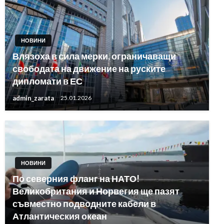
НОВИНИ
Влязоха в сила мерки, ограничаващи
свободата на движение на руските
дипломати в ЕС
admin_zarata
25.01.2026
НОВИНИ
По северния фланг на НАТО!
Великобритания и Норвегия ще пазят
съвместно подводните кабели в
Атлантическия океан