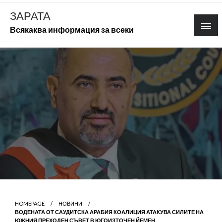
Skip
ЗАРАТА
to
Всякаква информация за всеки
content
HOMEPAGE
НОВИНИ
ВОДЕНАТА ОТ САУДИТСКА АРАБИЯ КОАЛИЦИЯ АТАКУВА СИЛИТЕ НА
ЮЖНИЯ ПРЕХОДЕН СЪВЕТ В ЮГОИЗТОЧЕН ЙЕМЕН