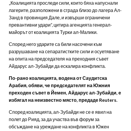
„Коалицията проследи сили, които бяха напуснали
лагерите, разположени в сграда близо до лагера Ал-
Занд в провинция Дале, и извърши ограничени
превантивни удари“, цитира агенцията генерал-
майорът от коалицията Турки ал-Малики.
Според него ударите са били насочени към
разрушаване на сепаратистките сили и осуетяване
на опита на председателя на преходния съвет
Айдарус ал-Зубайди да ескалира конфликта.
По-рано коалицията, водена от Саудитска
Арабия, обяви, че председателят на Южния
преходен съвет в Йемен, Айдарус ал-Зубайди, е
избягал на неизвестно място, предаде Reuters.
Според коалицията, ал-Зубайди не се е явил на
полет до Рияд, за да участва във форум за
обсъждане на уреждане на конфликта в Южен