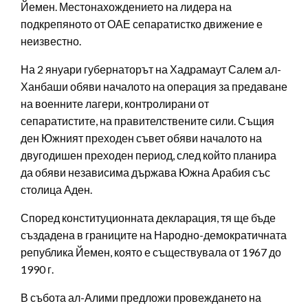
Йемен. Местонахождението на лидера на
подкрепяното от ОАЕ сепаратистко движение е
неизвестно.
На 2 януари губернаторът на Хадрамаут Салем ал-
Ханбаши обяви началото на операция за предаване
на военните лагери, контролирани от
сепаратистите, на правителствените сили. Същия
ден Южният преходен съвет обяви началото на
двугодишен преходен период, след който планира
да обяви независима държава Южна Арабия със
столица Аден.
Според конституционната декларация, тя ще бъде
създадена в границите на Народно-демократичната
република Йемен, която е съществувала от 1967 до
1990 г.
В събота ал-Алими предложи провеждането на