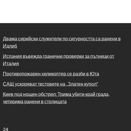
Двама сирийски служители по сигурността са ранени в
Идлиб
Испания въвежда гранични проверки за пътници от
Италия
Противопожарен хеликоптер се разби в Юта
САЩ ускоряват тестовете на „Златен купол“
Киев под нощен обстрел: Трима убити край града,
четирима ранени в столицата
24