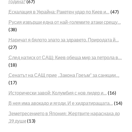
година?
(67)
Ескалация в Украйна: Ракетен удар по Киев и…
(47)
Русия извърши една от най-големите атаки срещу…
(38)
Наричат я бялото злато за здравето. Природата й…
(27)
След натиск от САЩ: Киев обеща мир за петрола в…
(18)
Сенатът на САЩ прие „Закона Греъм“ за санкции…
(17)
Исторически завой: Колумбия с нов лидер и…
(16)
В нея има авокадо и ягоди. И е хидратиращата…
(14)
Земетресението в Япония: Жертвите нараснаха до
39 души
(13)