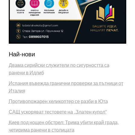
Най-нови
Двама сирийски служители по сигурността са
ранени в Идлиб
Испания въвежда гранични проверки за пътници от
Италия
Противопожарен хеликоптер се разби в Юта
САЩ ускоряват тестовете на „Златен купол“
Киев под нощен обстрел: Трима убити край града,
четирима ранени в столицата