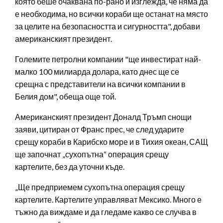
която беше очаквана по-рано и изглежда, че няма да
е необходима, но всички кораби ще останат на място
за целите на безопасността и сигурността", добави
американският президент.
Големите петролни компании "ще инвестират най-
малко 100 милиарда долара, като днес ще се
срещна с представители на всички компании в
Белия дом", обеща още той.
Американският президент Доналд Тръмп снощи
заяви, цитиран от Франс прес, че след ударите
срещу кораби в Карибско море и в Тихия океан, САЩ
ще започнат „сухопътна“ операция срещу
картелите, без да уточни къде.
„Ще предприемем сухопътна операция срещу
картелите. Картелите управляват Мексико. Много е
тъжно да виждаме и да гледаме какво се случва в