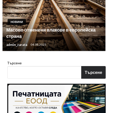
НОВИНИ
Масово отменени влакове в европейска
страна
admin_zarata
04.08.2025
Търсене
Търсене