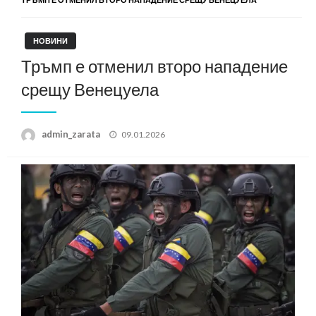
НОВИНИ
Тръмп е отменил второ нападение
срещу Венецуела
Posted
admin_zarata
09.01.2026
on