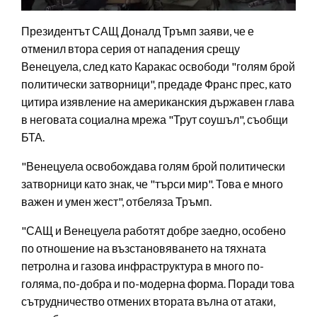
Президентът САЩ Доналд Тръмп заяви, че е
отменил втора серия от нападения срещу
Венецуела, след като Каракас освободи "голям брой
политически затворници", предаде Франс прес, като
цитира изявление на американския държавен глава
в неговата социална мрежа "Трут соушъл", съобщи
БТА.
"Венецуела освобождава голям брой политически
затворници като знак, че "търси мир". Това е много
важен и умен жест", отбеляза Тръмп.
"САЩ и Венецуела работят добре заедно, особено
по отношение на възстановяването на тяхната
петролна и газова инфраструктура в много по-
голяма, по-добра и по-модерна форма. Поради това
сътрудничество отмених втората вълна от атаки,