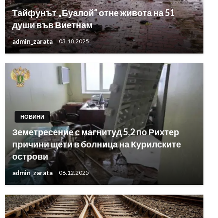
Тайфунът „Буалой“ отне живота на 51
души във Виетнам
admin_zarata
03.10.2025
НОВИНИ
Земетресение с магнитуд 5,2 по Рихтер
причини щети в болница на Курилските
острови
admin_zarata
08.12.2025