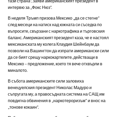
тази страна“, заяви американският президент в
интервю за „Фокс Нюз“.
В неделя Тръмп призова Мексико „да се стегне“
след месеци на натиск над южната си съседка по
въпросите, свързани с наркотрафика и търговския
баланс. Американският президент каза, че е настоял
мексиканската му колега Клаудия Шейнбаум да
позволи на Вашингтон да изпрати американски сили
да се бият срещу наркокартелите, действащи в
Мексико – предложение, което тя вече отхвърли в
миналото.
В събота американските сили заловиха
венецуелския президент Николас Мадуро и
съпругата му, а правосъдната система на САЩ им
повдигна обвинения в „наркотероризъм“ и внос на
„тонове кокаин“.