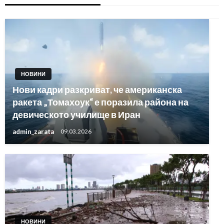
НОВИНИ
Нови кадри разкриват, че американска
ракета „Томахоук“ е поразила района на
девическото училище в Иран
admin_zarata
09.03.2026
НОВИНИ