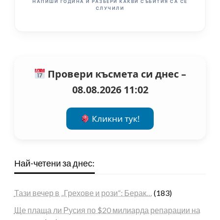
НАПИШИ ГОДИНА И РАЗБЕРИ КАКВИ СЪБИТИЯ СА СЕ
СЛУЧИЛИ
Провери късмета си днес –
08.08.2026 11:02
Кликни тук!
Най-четени за днес:
Тази вечер в „Грехове и рози“: Берак…
(183)
Ще плаща ли Русия по $20 милиарда репарации на