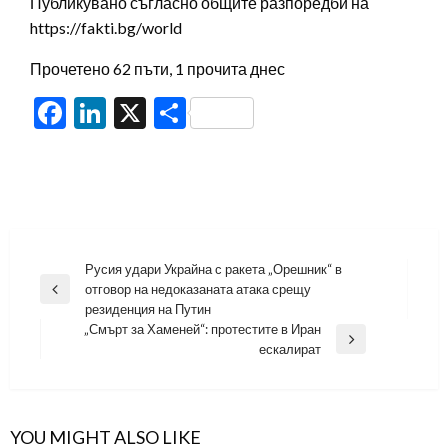
Публикувано съгласно общите разпоредби на
https://fakti.bg/world
Прочетено 62 пъти, 1 прочита днес
Facebook
LinkedIn
X
Share
Навигация
Русия удари Украйна с ракета „Орешник“ в
отговор на недоказаната атака срещу
Previous
резиденция на Путин
Post
„Смърт за Хаменей“: протестите в Иран
Next
ескалират
Post
YOU MIGHT ALSO LIKE