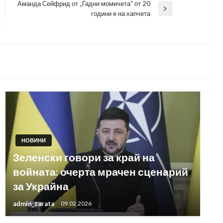
Аманда Сейфрид от „Гадни момичета“ от 20
Next
години е на хапчета
Post
НОВИНИ
Зеленски говори за край на
войната: очерта мрачен сценарий
за Украйна
admin_zarata
09.02.2026