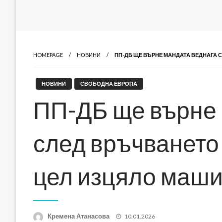
HOMEPAGE
НОВИНИ
ПП-ДБ ЩЕ ВЪРНЕ МАНДАТА ВЕДНАГА 
НОВИНИ
СВОБОДНА ЕВРОПА
ПП-ДБ ще върне 
след връчването 
цел изцяло маши
Posted
Кремена Атанасова
10.01.2026