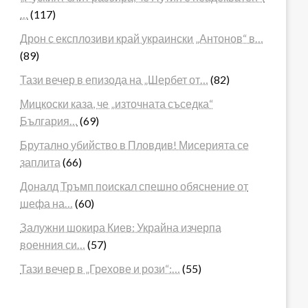
…
(117)
Дрон с експлозиви край украински „Антонов“ в…
(89)
Тази вечер в епизода на „Шербет от…
(82)
Мицкоски каза, че „източната съседка“
България…
(69)
Брутално убийство в Пловдив! Мисерията се
заплита
(66)
Доналд Тръмп поискал спешно обяснение от
шефа на…
(60)
Залужни шокира Киев: Украйна изчерпа
военния си…
(57)
Тази вечер в „Грехове и рози“:…
(55)