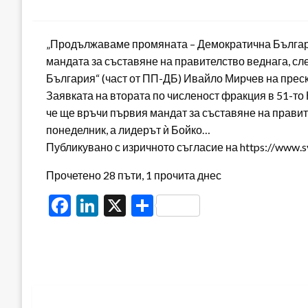
on
„Продължаваме промяната – Демократична Българ
мандата за съставяне на правителство веднага, след
България“ (част от ПП-ДБ) Ивайло Мирчев на прес
Заявката на втората по численост фракция в 51-то
че ще връчи първия мандат за съставяне на прави
понеделник, а лидерът ѝ Бойко…
Публикувано с изричното съгласие на https://www.
Прочетено 28 пъти, 1 прочита днес
Facebook
LinkedIn
X
Share