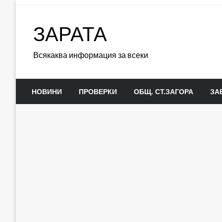
Skip
to
ЗАРАТА
content
Всякаква информация за всеки
НОВИНИ
ПРОВЕРКИ
ОБЩ. СТ.ЗАГОРА
ЗА