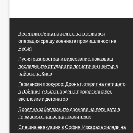
Зеленски обяви началото на специална
операция срещу военната промишленост на
Русия
Русия разпространи видеозапис, показващ
последиците от удари по логистичен център в
района на Киев
Германски прокурор: Дронът, открит на летището
в Лайпциг, е бил снабден с професионален
експлозив и детонатор
Броят на забелязаните дронове на летищата в
Германия е нараснал значително
Спешна евакуация в София. Изкараха хиляди на