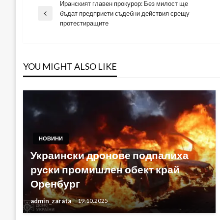
Иранският главен прокурор: Без милост ще
Навигация
бъдат предприети съдебни действия срещу
Previous
протестиращите
Post
YOU MIGHT ALSO LIKE
НОВИНИ
Украински дронове подпалиха
руски промишлен обект край
Оренбург
admin_zarata
19.10.2025