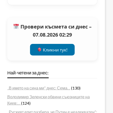
Провери късмета си днес –
07.08.2026 02:29
Кликни тук!
Най-четени за днес:
„В името на сина ми“ днес: Сема…
(130)
Володимир Зеленски обвини съюзниците на
Киев:…
(124)
„Руският елит разбира, че Путин е неадекватен“: