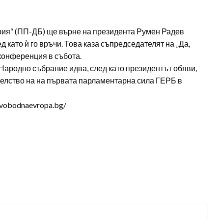
ия“ (ПП-ДБ) ще върне на президента Румен Радев
 като ѝ го връчи. Това каза съпредседателят на „Да,
конференция в събота.
 Народно събрание идва, след като президентът обяви,
телство на на първата парламентарна сила ГЕРБ в
svobodnaevropa.bg/