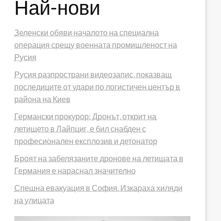
Най-нови
Зеленски обяви началото на специална
операция срещу военната промишленост на
Русия
Русия разпространи видеозапис, показващ
последиците от удари по логистичен център в
района на Киев
Германски прокурор: Дронът, открит на
летището в Лайпциг, е бил снабден с
професионален експлозив и детонатор
Броят на забелязаните дронове на летищата в
Германия е нараснал значително
Спешна евакуация в София. Изкараха хиляди
на улицата