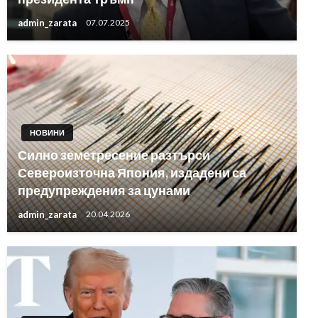
admin_zarata
07.07.2025
НОВИНИ
Силно земетресение разтърси
Североизточна Япония, издадени са
предупреждения за цунами
admin_zarata
20.04.2026