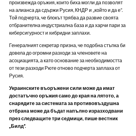
произвежда оръжия, които биха могли да позволят
на алианса да сдържи Русия, КНДР и „който и да е“.
Той подчерта, че блокът трябва да развие своята
отбранителна индустриална база и да харчи пари за
киберсигурност и хибридни заплахи.
Генералният секретар призна, че подобна стъпка би
довела до огромни разходи за членовете на
асоциацията, а като основание за необходимостта
от тези разходи Рюте отново подчерта заплаха от
Русия.
Украинските въоръжени сили може да имат
достатъчно оръжия само до края на лятото, а
снарядите за системата за противовъздушна
отбрана може да бъдат напълно изразходвани
през следващите три седмици, пише вестник
„Билд“.