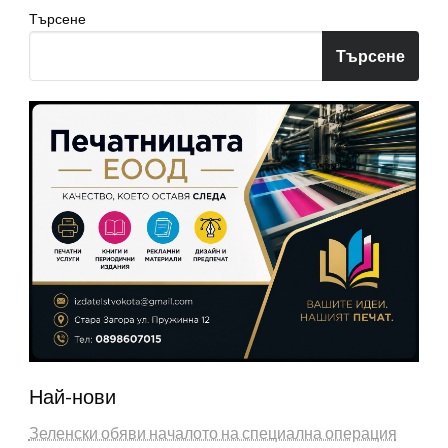
Търсене
Търсене
Най-нови
Зеленски обяви началото на специална операция