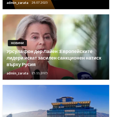
admin_zarata
28.07.2025
НОВИНИ
Урсула фон дер Лайен :Европейските
лидери искат засилен санкционен натиск
върху Русия
admin_zarata
25.11.2025