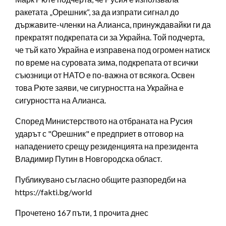
ракетата „Орешник“, за да изпрати сигнал до
държавите-членки на Алианса, принуждавайки ги да
прекратят подкрепата си за Украйна. Той подчерта,
че тъй като Украйна е изправена под огромен натиск
по време на суровата зима, подкрепата от всички
съюзници от НАТО е по-важна от всякога. Освен
това Рюте заяви, че сигурността на Украйна е
сигурността на Алианса.
Според Министерството на отбраната на Русия
ударът с "Орешник" е предприет в отговор на
нападението срещу резиденцията на президента
Владимир Путин в Новгородска област.
Публикувано съгласно общите разпоредби на
https://fakti.bg/world
Прочетено 167 пъти, 1 прочита днес