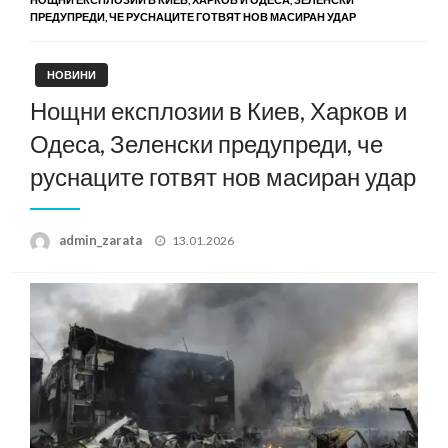
ПРЕДУПРЕДИ, ЧЕ РУСНАЦИТЕ ГОТВЯТ НОВ МАСИРАН УДАР
НОВИНИ
Нощни експлозии в Киев, Харков и
Одеса, Зеленски предупреди, че
руснаците готвят нов масиран удар
Posted
admin_zarata
13.01.2026
on