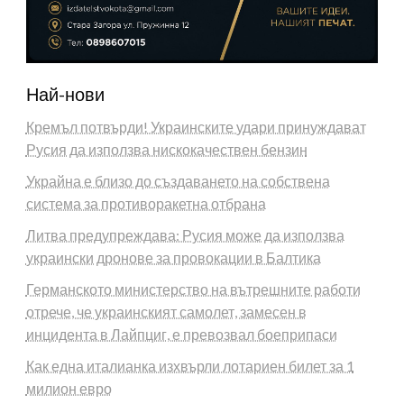
Най-нови
Кремъл потвърди! Украинските удари принуждават
Русия да използва нискокачествен бензин
Украйна е близо до създаването на собствена
система за противоракетна отбрана
Литва предупреждава: Русия може да използва
украински дронове за провокации в Балтика
Германското министерство на вътрешните работи
отрече, че украинският самолет, замесен в
инцидента в Лайпциг, е превозвал боеприпаси
Как една италианка изхвърли лотариен билет за 1
милион евро