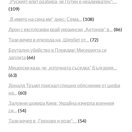
„Руският елит разбира, че Путин е неадекватен“:…
(109)
„В името на сина ми“ днес: Сема…
(108)
Дрон с експлозиви край украински „Антонов“ в…
(86)
Тази вечер в епизода на „Шербет от…
(72)
Брутално убийство в Пловдив! Мисерията се
заплита
(66)
Мицкоски каза, че „източната съседка“ България…
(63)
Доналд Тръмп поискал спешно обяснение от шефа
на…
(60)
Залужни шокира Киев: Украйна изчерпа военния
си…
(54)
Тази вечер в „Грехове и рози“:…
(54)