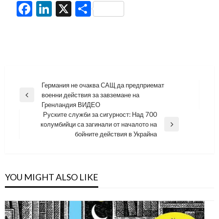
Facebook
LinkedIn
X
Share
Навигация
Германия не очаква САЩ да предприемат
военни действия за завземане на
Previous
Гренландия ВИДЕО
Post
Руските служби за сигурност: Над 700
колумбийци са загинали от началото на
Next
бойните действия в Украйна
Post
YOU MIGHT ALSO LIKE