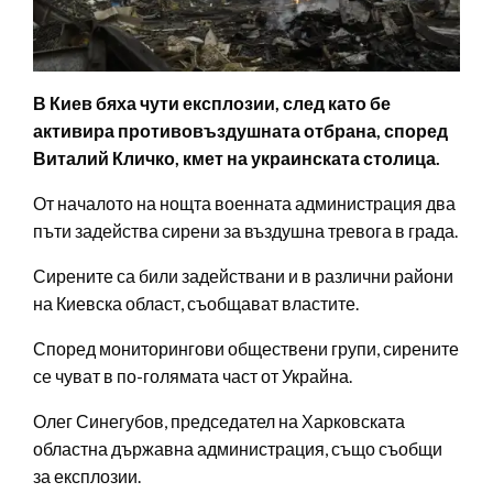
В Киев бяха чути експлозии, след като бе
активира противовъздушната отбрана, според
Виталий Кличко, кмет на украинската столица.
От началото на нощта военната администрация два
пъти задейства сирени за въздушна тревога в града.
Сирените са били задействани и в различни райони
на Киевска област, съобщават властите.
Според мониторингови обществени групи, сирените
се чуват в по-голямата част от Украйна.
Олег Синегубов, председател на Харковската
областна държавна администрация, също съобщи
за експлозии.