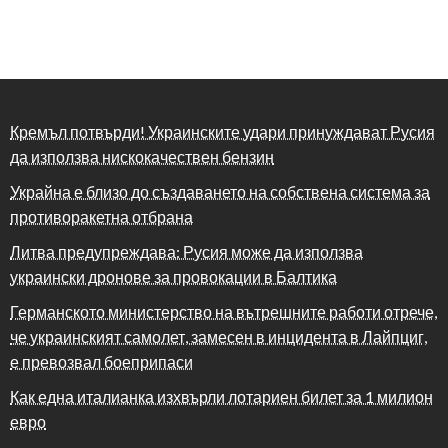
Кремъл потвърди! Украинските удари принуждават Русия
да използва нискокачествен бензин
Украйна е близо до създаването на собствена система за
противоракетна отбрана
Литва предупреждава: Русия може да използва
украински дронове за провокации в Балтика
Германското министерство на вътрешните работи отрече,
че украинският самолет, замесен в инцидента в Лайпциг,
е превозвал боеприпаси
Как една италианка изхвърли лотариен билет за 1 милион
евро