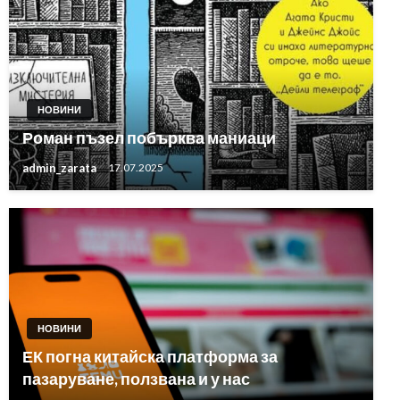
НОВИНИ
Роман пъзел побърква маниаци
admin_zarata
17.07.2025
НОВИНИ
ЕК погна китайска платформа за
пазаруване, ползвана и у нас