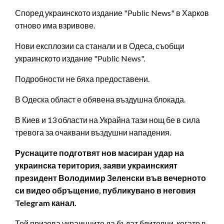
Според украинското издание "Public News" в Харков
отново има взривове.
Нови експлозии са станали и в Одеса, съобщи
украинското издание "Public News".
Подробности не бяха предоставени.
В Одеска област е обявена въздушна блокада.
В Киев и 13 области на Украйна тази нощ бе в сила
тревога за очаквани въздушни нападения.
Руснаците подготвят нов масиран удар на
украинска територия, заяви украинският
президент Володимир Зеленски във вечерното
си видео обръщение, публикувано в неговия
Telegram канал.
Той призова украинците да бъдат бдителни, когато в