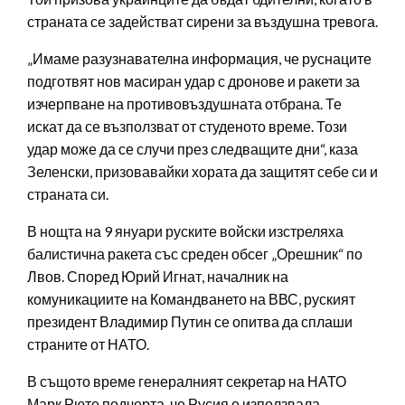
страната се задействат сирени за въздушна тревога.
„Имаме разузнавателна информация, че руснаците
подготвят нов масиран удар с дронове и ракети за
изчерпване на противовъздушната отбрана. Те
искат да се възползват от студеното време. Този
удар може да се случи през следващите дни“, каза
Зеленски, призовавайки хората да защитят себе си и
страната си.
В нощта на 9 януари руските войски изстреляха
балистична ракета със среден обсег „Орешник“ по
Лвов. Според Юрий Игнат, началник на
комуникациите на Командването на ВВС, руският
президент Владимир Путин се опитва да сплаши
страните от НАТО.
В същото време генералният секретар на НАТО
Марк Рюте подчерта, че Русия е използвала