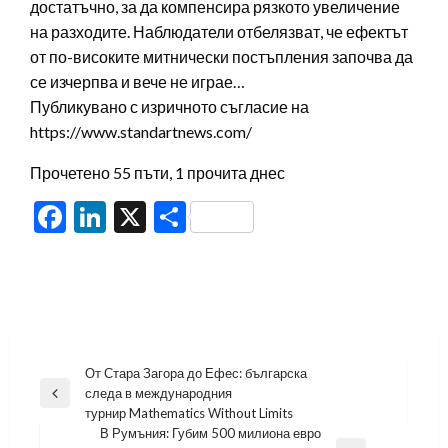
достатъчно, за да компенсира рязкото увеличение
на разходите. Наблюдатели отбелязват, че ефектът
от по-високите митнически постъпления започва да
се изчерпва и вече не играе…
Публикувано с изричното съгласие на
https://www.standartnews.com/
Прочетено 55 пъти, 1 прочита днес
Facebook
LinkedIn
X
Share
Навигация
От Стара Загора до Ефес: българска
следа в международния
Previous
турнир Mathematics Without Limits
Post
В Румъния: Губим 500 милиона евро