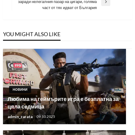
заради нелегалния пазар на цигари, голяма
Next
част от тях идват от България
Post
YOU MIGHT ALSO LIKE
НОВИНИ
Любима на геймърите игра е безплатна за
цяла седмица
admin_zarata
09.10.2025