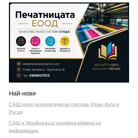
Най-нови
САЩ пред геополитически трусове: Иран, Куба и
Русия
САЩ и Украйна възстановиха обмена на
информация