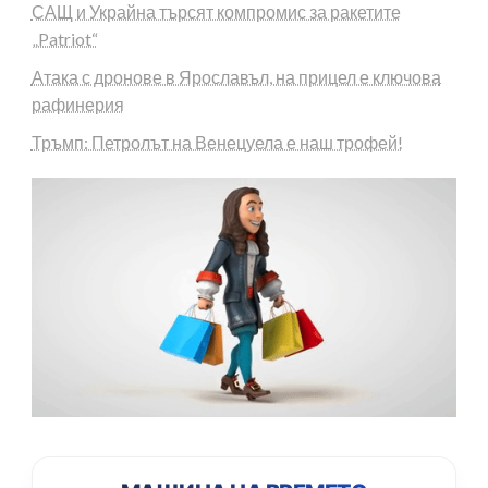
САЩ и Украйна търсят компромис за ракетите
„Patriot“
Атака с дронове в Ярославъл, на прицел е ключова
рафинерия
Тръмп: Петролът на Венецуела е наш трофей!