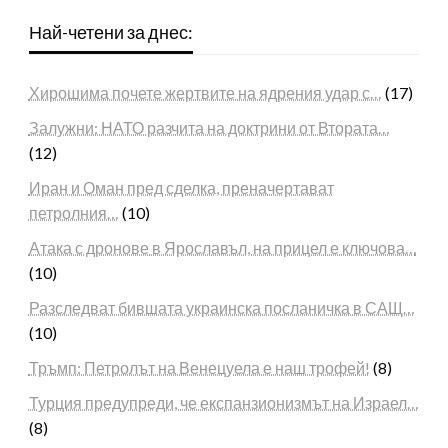
Най-четени за днес:
Хирошима почете жертвите на ядрения удар с…
(17)
Залужни: НАТО разчита на доктрини от Втората…
(12)
Иран и Оман пред сделка, преначертават
петролния…
(10)
Атака с дронове в Ярославъл, на прицел е ключова…
(10)
Разследват бившата украинска посланичка в САЩ…
(10)
Тръмп: Петролът на Венецуела е наш трофей!
(8)
Турция предупреди, че експанзионизмът на Израел…
(8)