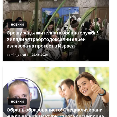
НОВИНИ
Срещу задължителната военна служба!
Хиляди ултраортодоксални евреи
излязоха на протест в Израел
admin_zarata
02.06.2026
НОВИНИ
Обрат в образованието! Специализирани
училища, нови матури, строга дисциплина