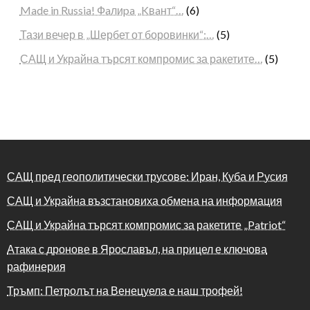
Made in Russia! Фaлиpa „Kвaнт“…
(6)
Тази вечер в „Шербет от боровинки“:…
(5)
САЩ и Украйна търсят компромис за ракетите…
(5)
САЩ пред геополитически трусове: Иран, Куба и Русия
САЩ и Украйна възстановиха обмена на информация
САЩ и Украйна търсят компромис за ракетите „Patriot“
Атака с дронове в Ярославъл, на прицел е ключова
рафинерия
Тръмп: Петролът на Венецуела е наш трофей!