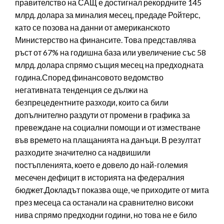
правителство на САЩ е достигнал рекордните 145
млрд. долара за миналия месец, предаде Ройтерс,
като се позова на данни от американското
Министерство на финансите. Това представлява
ръст от 67% на годишна база или увеличение със 58
млрд. долара спрямо същия месец на предходната
година.Според финансовото ведомство
негативната тенденция се дължи на
безпрецедентните разходи, които са били
допълнително раздути от промени в графика за
превеждане на социални помощи и от изместване
във времето на плащанията на данъци. В резултат
разходите значително са надвишили
постъпленията, което е довело до най-големия
месечен дефицит в историята на федералния
бюджет.Докладът показва още, че приходите от мита
през месеца са останали на сравнително високи
нива спрямо предходни години, но това не е било