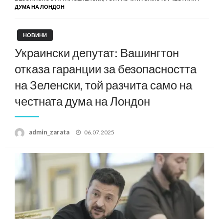
ДУМА НА ЛОНДОН
НОВИНИ
Украински депутат: Вашингтон
отказа гаранции за безопасността
на Зеленски, той разчита само на
честната дума на Лондон
Posted
admin_zarata
06.07.2025
on