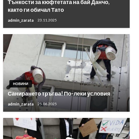
Тънкости за кюфтетата на бай Данчо,
както ги обичал Тато
admin_zarata
23.11.2025
НОВИНИ
Санирането тръгва! По-леки условия
admin_zarata
25.06.2025