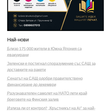
Най-нови
Близо 175 000 жители в Южна Япония са
евакуирани
Зеленски е постигнал споразумение със САЩ за
доставките на ракети
Сенатът на САЩ одобри правителствено
финансиране до декември
Разузнавателен самолет на НАТО лети край
бреговете на Финския залив
Излиза ли от контрол? „Кръстникът на AI“ за най-