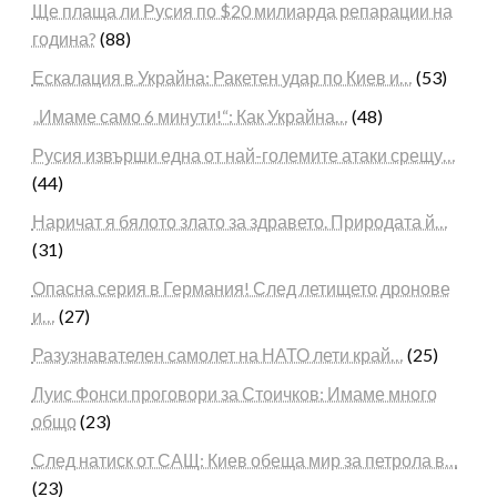
Ще плаща ли Русия по $20 милиарда репарации на
година?
(88)
Ескалация в Украйна: Ракетен удар по Киев и…
(53)
„Имаме само 6 минути!“: Как Украйна…
(48)
Русия извърши една от най-големите атаки срещу…
(44)
Наричат я бялото злато за здравето. Природата й…
(31)
Опасна серия в Германия! След летището дронове
и…
(27)
Разузнавателен самолет на НАТО лети край…
(25)
Луис Фонси проговори за Стоичков: Имаме много
общо
(23)
След натиск от САЩ: Киев обеща мир за петрола в…
(23)