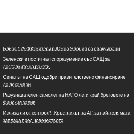
Близо 175 000 жители в Южна Япония са евакуирани
Зеленски е постигнал споразумение със САЩ за
доставките на ракети
Сенатът на САЩ одобри правителствено финансиране
до декември
Разузнавателен самолет на НАТО лети край бреговете на
Финския залив
Излиза ли от контрол? „Кръстникът на AI“ за най-голямата
заплаха пред човечеството