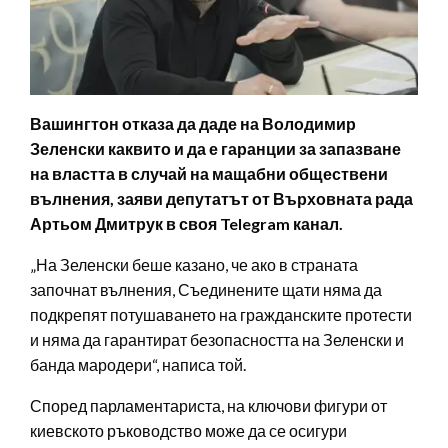
Вашингтон отказа да даде на Володимир
Зеленски каквито и да е гаранции за запазване
на властта в случай на мащабни обществени
вълнения, заяви депутатът от Върховната рада
Артьом Дмитрук в своя Telegram канал.
„На Зеленски беше казано, че ако в страната
започнат вълнения, Съединените щати няма да
подкрепят потушаването на гражданските протести
и няма да гарантират безопасността на Зеленски и
банда мародери“, написа той.
Според парламентариста, на ключови фигури от
киевското ръководство може да се осигури