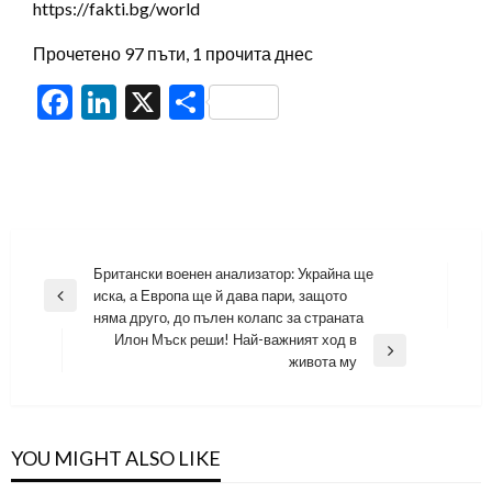
https://fakti.bg/world
Прочетено 97 пъти, 1 прочита днес
Facebook
LinkedIn
X
Share
Навигация
Британски военен анализатор: Украйна ще
иска, а Европа ще й дава пари, защото
Previous
няма друго, до пълен колапс за страната
Post
Илон Мъск реши! Най-важният ход в
Next
живота му
Post
YOU MIGHT ALSO LIKE