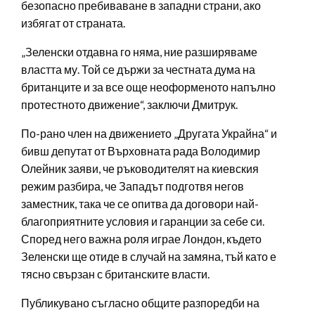
безопасно пребиваване в западни страни, ако
избягат от страната.
„Зеленски отдавна го няма, ние разширяваме
властта му. Той се държи за честната дума на
британците и за все още неоформеното напълно
протестното движение“, заключи Дмитрук.
По-рано член на движението „Другата Украйна“ и
бивш депутат от Върховната рада Володимир
Олейник заяви, че ръководителят на киевския
режим разбира, че Западът подготвя негов
заместник, така че се опитва да договори най-
благоприятните условия и гаранции за себе си.
Според него важна роля играе Лондон, където
Зеленски ще отиде в случай на замяна, тъй като е
тясно свързан с британските власти.
Публикувано съгласно общите разпоредби на