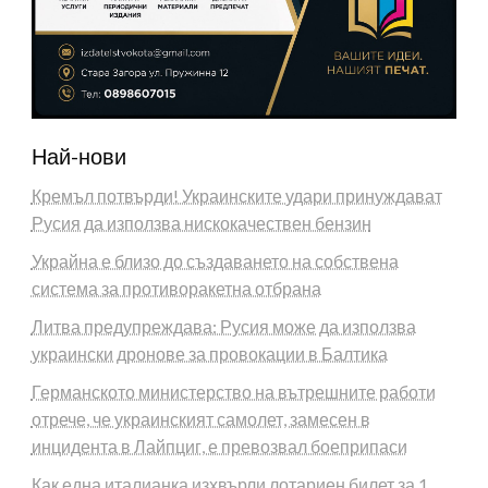
Най-нови
Кремъл потвърди! Украинските удари принуждават
Русия да използва нискокачествен бензин
Украйна е близо до създаването на собствена
система за противоракетна отбрана
Литва предупреждава: Русия може да използва
украински дронове за провокации в Балтика
Германското министерство на вътрешните работи
отрече, че украинският самолет, замесен в
инцидента в Лайпциг, е превозвал боеприпаси
Как една италианка изхвърли лотариен билет за 1