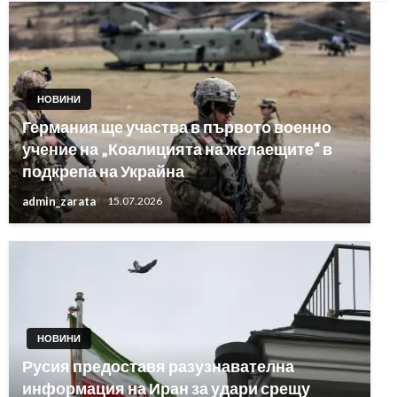
НОВИНИ
Германия ще участва в първото военно
учение на „Коалицията на желаещите“ в
подкрепа на Украйна
admin_zarata
15.07.2026
НОВИНИ
Русия предоставя разузнавателна
информация на Иран за удари срещу