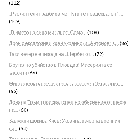
(112)
„Руският елит разбира, че Путин е неадекватен“:…
(109)
„В името на сина ми“ днес: Сема…
(108)
Дрон с експлозиви край украински „Антонов“ в…
(86)
Тази вечер в епизода на „Шербет от…
(72)
Брутално убийство в Пловдив! Мисерията се
заплита
(66)
Мицкоски каза, че „източната съседка“ България…
(63)
Доналд Тръмп поискал спешно обяснение от шефа
на…
(60)
Залужни шокира Киев: Украйна изчерпа военния
си…
(54)