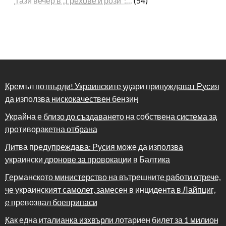
Тази вечер в „Грехове и рози“:…
(54)
Кремъл потвърди! Украинските удари принуждават Русия
да използва нискокачествен бензин
Украйна е близо до създаването на собствена система за
противоракетна отбрана
Литва предупреждава: Русия може да използва
украински дронове за провокации в Балтика
Германското министерство на вътрешните работи отрече,
че украинският самолет, замесен в инцидента в Лайпциг,
е превозвал боеприпаси
Как една италианка изхвърли лотариен билет за 1 милион