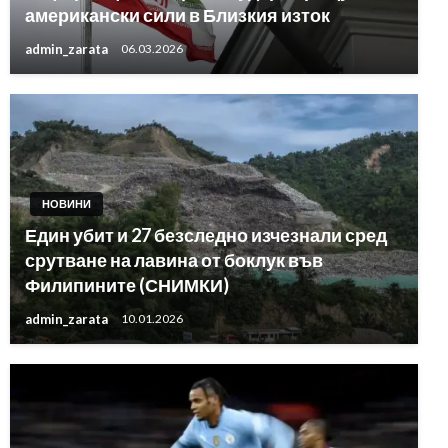
американски сили в Близкия изток
admin_zarata
06.03.2026
НОВИНИ
Един убит и 27 безследно изчезнали сред
срутване на лавина от боклук във
Филипините (СНИМКИ)
admin_zarata
10.01.2026