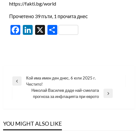
https://fakti.bg/world
Прочетено 39 пъти, 1 прочита днес
Facebook
LinkedIn
X
Share
Навигация
Кой има имен ден днес, 6 юли 2025 г.
Previous
Честито!
Post
Николай Василев даде най-смелата
Next
прогноза за инфлацията при еврото
Post
YOU MIGHT ALSO LIKE