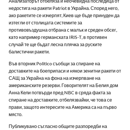
Анализаторът отбеляза и неочевидна последица от
недостига на ракети Patriot в Украйна. Според него,
ако ракетите се изчерпят, Киев ще бъде принуден да
изтегли от столицата системите за
противовъздушна отбрана с малък и среден обсег,
като например германската IRIS-T, в противен
случай те ще бъдат лесна плячка за руските
балистични ракети.
Във вторник Politico съобщи за спиране на
доставките на боеприпаси и някои зенитни ракети от
САЩ за Украйна на фона на изчерпване на
американските резерви. Говорителят на Белия дом
Анна Кели потвърди пред NBC в сряда факта за
спиране на доставките, отбелязвайки, че това се
прави, защото интересите на Америка са на първо
място.
Публикувано съгласно общите разпоредби на