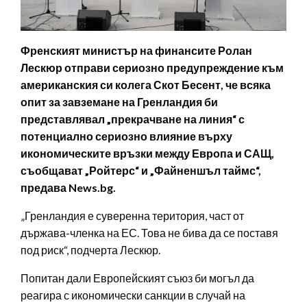
Френският министър на финансите Ролан
Лескюр отправи сериозно предупреждение към
американския си колега Скот Бесент, че всяка
опит за завземане на Гренландия би
представлявал „прекрачване на линия“ с
потенциално сериозно влияние върху
икономическите връзки между Европа и САЩ,
съобщават „Ройтерс“ и „Файненшъл таймс“,
предава News.bg.
„Гренландия е суверенна територия, част от
държава-членка на ЕС. Това не бива да се поставя
под риск“, подчерта Лескюр.
Попитан дали Европейският съюз би могъл да
реагира с икономически санкции в случай на