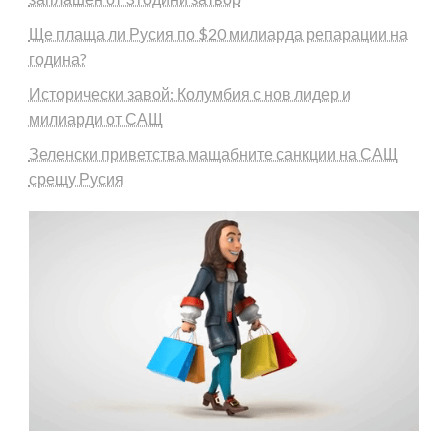
Ще плаща ли Русия по $20 милиарда репарации на
година?
Исторически завой: Колумбия с нов лидер и
милиарди от САЩ
Зеленски приветства мащабните санкции на САЩ
срещу Русия