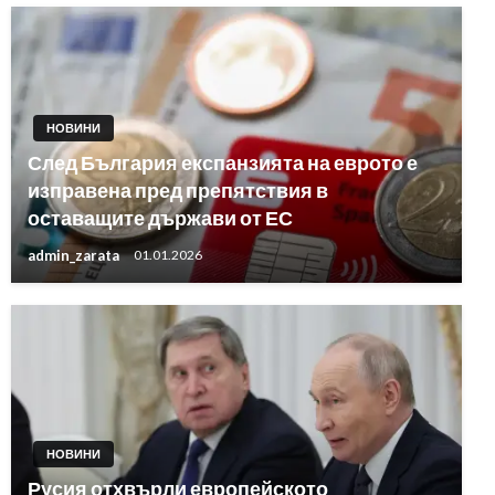
НОВИНИ
След България експанзията на еврото е
изправена пред препятствия в
оставащите държави от ЕС
admin_zarata
01.01.2026
НОВИНИ
Русия отхвърли европейското