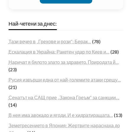
Най-четени за днес:
Тази вечер в „Грехове и рози“: Берак…
(78)
Ескалация в Украйна: Ракетен удар по Киев и…
(28)
Наричат я бялото злато за здравето. Природата й…
(23)
Русия извърши една от най-големите атаки срещу…
(21)
Сенатът на САЩ прие „Закона Греъм“ за санкции…
(14)
В нея има авокадо и ягоди. И е хидратиращата…
(13)
Земетресението в Япония: Жертвите нараснаха до