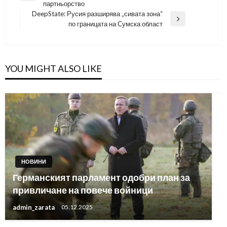
партньорство
Post
DeepState: Русия разширява „сивата зона“
Next
по границата на Сумска област
Post
YOU MIGHT ALSO LIKE
НОВИНИ
Германският парламент одобри план за
привличане на повече войници
admin_zarata
05.12.2025