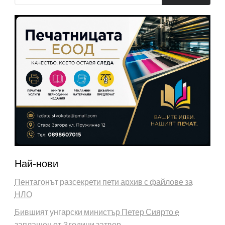
Най-нови
Пентагонът разсекрети пети архив с файлове за
НЛО
Бившият унгарски министър Петер Сиярто е
заплашен от 3 години затвор