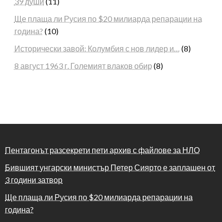
39 души
(11)
Ще плаща ли Русия по $20 милиарда репарации на
година?
(10)
Исторически завой: Колумбия с нов лидер и…
(8)
8 август 1963 г. Големият влаков обир
(8)
Пентагонът разсекрети пети архив с файлове за НЛО
Бившият унгарски министър Петер Сиярто е заплашен от
3 години затвор
Ще плаща ли Русия по $20 милиарда репарации на
година?