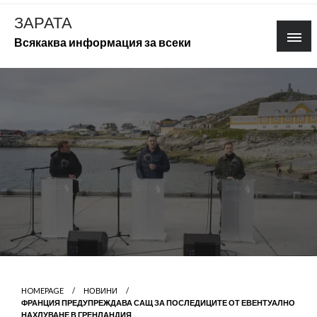
Skip
ЗАРАТА
to
Всякаква информация за всеки
content
HOMEPAGE
НОВИНИ
ФРАНЦИЯ ПРЕДУПРЕЖДАВА САЩ ЗА ПОСЛЕДИЦИТЕ ОТ ЕВЕНТУАЛНО
НАХЛУВАНЕ В ГРЕНЛАНДИЯ