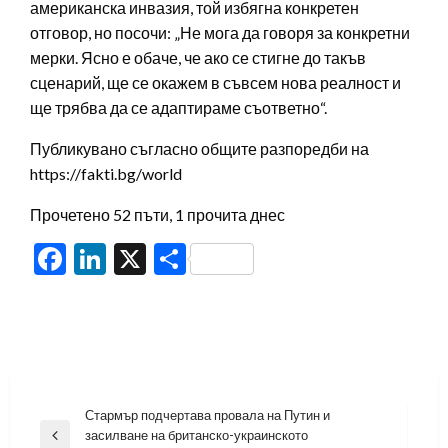
американска инвазия, той избягна конкретен
отговор, но посочи: „Не мога да говоря за конкретни
мерки. Ясно е обаче, че ако се стигне до такъв
сценарий, ще се окажем в съвсем нова реалност и
ще трябва да се адаптираме съответно“.
Публикувано съгласно общите разпоредби на
https://fakti.bg/world
Прочетено 52 пъти, 1 прочита днес
Facebook
LinkedIn
X
Share
Навигация
Стармър подчертава провала на Путин и
засилване на британско-украинското
Previous