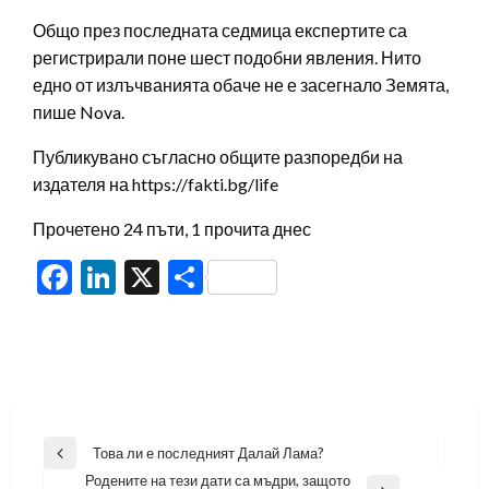
Общо през последната седмица експертите са
регистрирали поне шест подобни явления. Нито
едно от излъчванията обаче не е засегнало Земята,
пише Nova.
Публикувано съгласно общите разпоредби на
издателя на https://fakti.bg/life
Прочетено 24 пъти, 1 прочита днес
Facebook
LinkedIn
X
Share
Навигация
Това ли е последният Далай Лама?
Previous
Родените на тези дати са мъдри, защото
Post