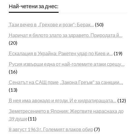
Най-четени за днес:
Тази вечер в „Грехове и рози“: Берак…
(50)
Наричат я бялото злато за здравето. Природата й…
(20)
Ескалация в Украйна: Ракетен удар по Киев и…
(19)
Русия извърши една от най-големите атаки срещу…
(16)
Сенатът на САЩ прие „Закона Греъм“ за санкции…
(13)
В нея има авокадо и ягоди. И е хидратиращата…
(12)
Земетресението в Япония: Жертвите нараснаха до
39 души
(11)
8 август 1963 г. Големият влаков обир
(7)