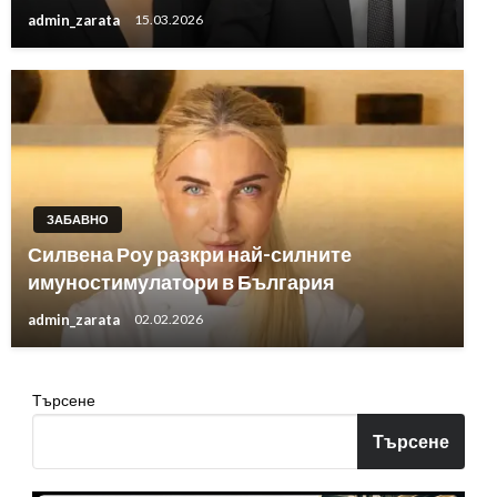
admin_zarata
15.03.2026
ЗАБАВНО
Силвена Роу разкри най-силните
имуностимулатори в България
admin_zarata
02.02.2026
Търсене
Търсене