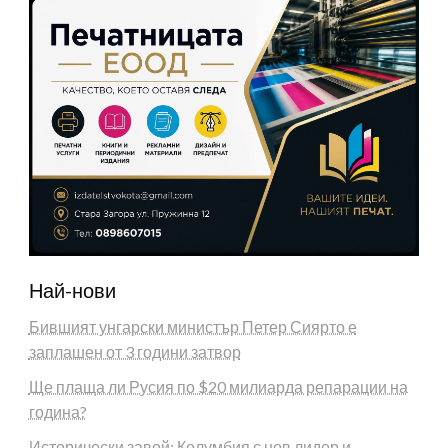
Най-нови
Бившият унгарски министър Петер Сиярто е
заплашен от 3 години затвор
Ще плаща ли Русия по $20 милиарда репарации на
година?
Исторически завой: Колумбия с нов лидер и