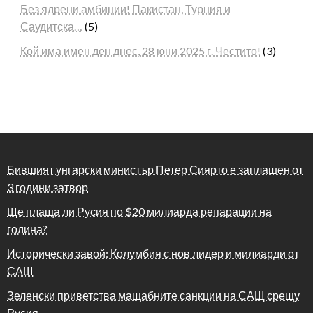
Без ядрени амбиции! Пакистан, Турция и
Саудитска…
(5)
Кой има имен ден днес, 28 юни 2025 г. Честито!
(3)
Бившият унгарски министър Петер Сиярто е заплашен от
3 години затвор
Ще плаща ли Русия по $20 милиарда репарации на
година?
Исторически завой: Колумбия с нов лидер и милиарди от
САЩ
Зеленски приветства мащабните санкции на САЩ срещу
Русия