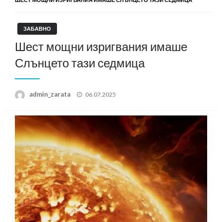
ЗАБАВНО
Шест мощни изригвания имаше
Слънцето тази седмица
Posted
admin_zarata
06.07.2025
on