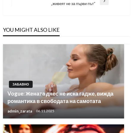
Next
„живеят не за първи път“
Post
YOU MIGHT ALSO LIKE
ЗАБАВНО
Vogue: Жената днес не иска гадже, вижда
романтика в свободата на самотата
admin_zarata
06.11.2025