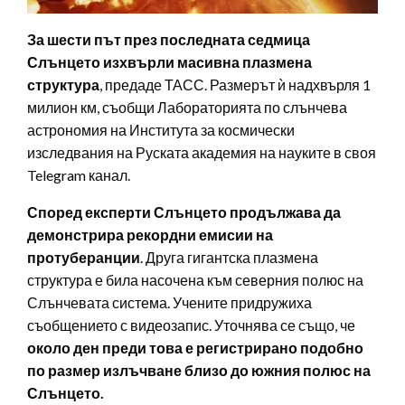
За шести път през последната седмица
Слънцето изхвърли масивна плазмена
структура
, предаде ТАСС. Размерът ѝ надхвърля 1
милион км, съобщи Лабораторията по слънчева
астрономия на Института за космически
изследвания на Руската академия на науките в своя
Telegram канал.
Според експерти Слънцето продължава да
демонстрира рекордни емисии на
протуберанции
. Друга гигантска плазмена
структура е била насочена към северния полюс на
Слънчевата система. Учените придружиха
съобщението с видеозапис. Уточнява се също, че
около ден преди това е регистрирано подобно
по размер излъчване близо до южния полюс на
Слънцето.