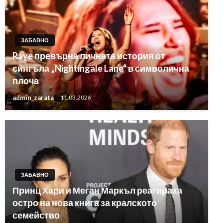
ЗАБАВНО
Raye превърна личната история от
сингъла „Nightingale Lane“ в символична
плоча
admin_zarata
11.03.2026
ЗАБАВНО
Принц Хари и Меган Маркъл реагираха
остро на нова книга за кралското
семейство