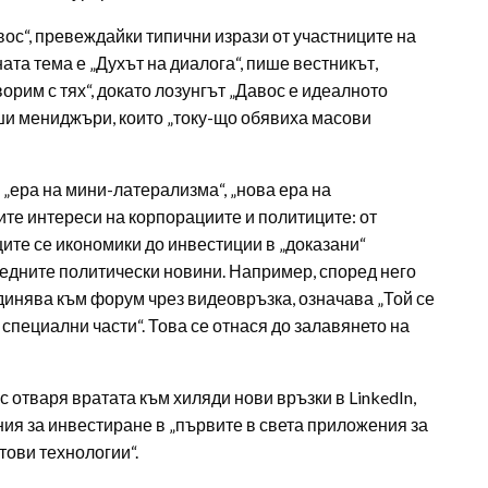
ос“, превеждайки типични изрази от участниците на
та тема е „Духът на диалога“, пише вестникът,
орим с тях“, докато лозунгът „Давос е идеалното
сши мениджъри, които „току-що обявиха масови
„ера на мини-латерализма“, „нова ера на
ите интереси на корпорациите и политиците: от
ите се икономики до инвестиции в „доказани“
ледните политически новини. Например, според него
динява към форум чрез видеовръзка, означава „Той се
 специални части“. Това се отнася до залавянето на
 отваря вратата към хиляди нови връзки в LinkedIn,
ия за инвестиране в „първите в света приложения за
тови технологии“.