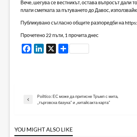
Вече, шегува се вестникът, остава въпросът дали то
плати сметката за пътуването до Давос, използвайк
Публикувано съгласно общите разпоредби на https:/
Прочетено 22 пъти, 1 прочита днес
Facebook
LinkedIn
X
Share
Poiltico: ЕС може да притисне Тръмп с мита,
Навигация
Previous
„търговска базука“ и „китайсакта карта“
Post
YOU MIGHT ALSO LIKE