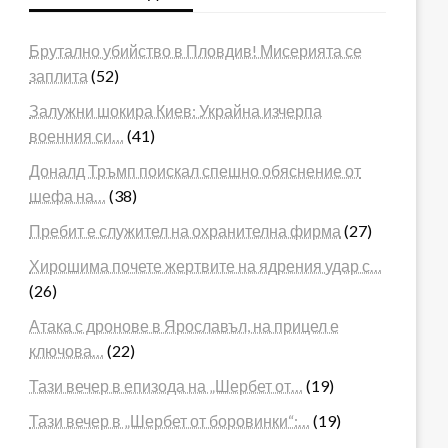
Брутално убийство в Пловдив! Мисерията се
заплита
(52)
Залужни шокира Киев: Украйна изчерпа
военния си…
(41)
Доналд Тръмп поискал спешно обяснение от
шефа на…
(38)
Пребит е служител на охранителна фирма
(27)
Хирошима почете жертвите на ядрения удар с…
(26)
Атака с дронове в Ярославъл, на прицел е
ключова…
(22)
Тази вечер в епизода на „Шербет от…
(19)
Тази вечер в „Шербет от боровинки“:…
(19)