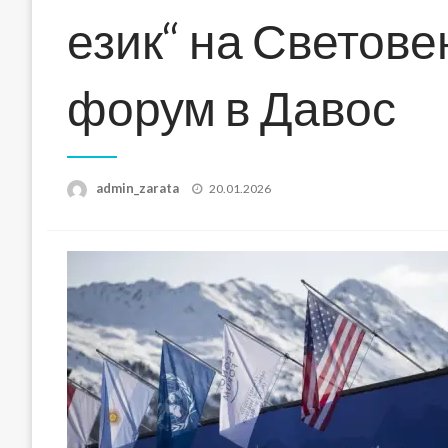
език“ на Светов
форум в Давос
Posted
admin_zarata
20.01.2026
on