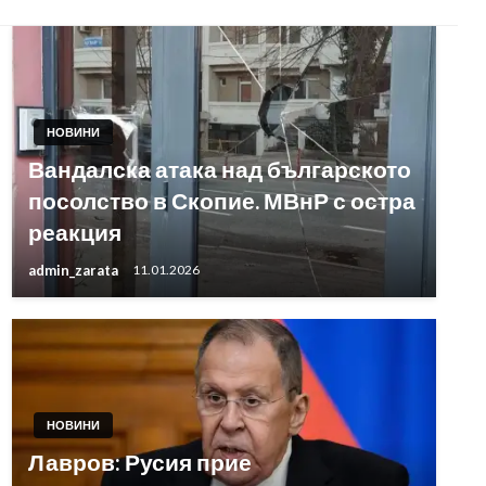
НОВИНИ
Вандалска атака над българското
посолство в Скопие. МВнР с остра
реакция
admin_zarata
11.01.2026
НОВИНИ
Лавров: Русия прие