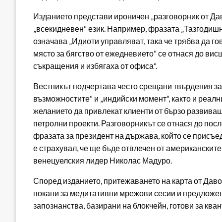
Изданието представи ироничен „разговорник от Дав
„всекидневен“ език. Например, фразата „Тазгодишна
означава „Идиоти управляват, така че трябва да гов
място за бягство от ежедневието“ се отнася до ви
съкращения и избягаха от офиса“.
Вестникът подчертава често срещани твърдения за 
възможностите“ и „индийски момент“, както и реалн
желанието да привлекат клиенти от бързо развиващ
петролни проекти. Разговорникът се отнася до пос
фразата за президент на държава, който се присъе
е страхувал, че ще бъде отвлечен от американските
венецуелския лидер Николас Мадуро.
Според изданието, притежаването на карта от Давос
покани за медитативни мрежови сесии и предложен
запознанства, базирани на блокчейн, готови за кван