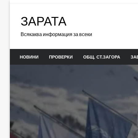
Skip
to
ЗАРАТА
content
Всякаква информация за всеки
НОВИНИ
ПРОВЕРКИ
ОБЩ. СТ.ЗАГОРА
ЗА