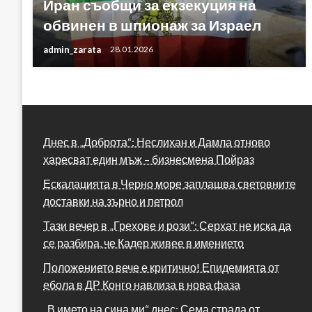
Иран съобщи за екзекуция на
обвинен в шпионаж за Израел
admin_zarata
28.01.2026
Днес в „Доброта“: Неслихан и Дамла отново
харесват един мъж – бизнесмена Пойраз
Ескалацията в Черно море заплашва световните
доставки на зърно и петрол
Тази вечер в „Грехове и рози“: Серхат не иска да
се разбира, че Кадер живее в имението
Положението вече е критично! Епидемията от
ебола в ДР Конго навлиза в нова фаза
„В името на сина ми“ днес: Сема страда от