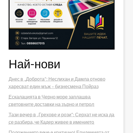
Най-нови
Днес в „Доброта“: Неслихан и Дамла отново
харесват един мъж – бизнесмена Пойраз
Ескалацията в Черно море заплашва
световните доставки на зърно и петрол
Тази вечер в „Грехове и рози“: Серхат не иска да
се разбира, че Кадер живее в имението
Положението вече е критично! Епидемията от