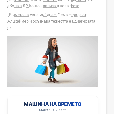
ебола в ДР Конго навлиза в нова фаза
„В името на сина ми“ днес: Сема страда от
Алцхаймер и осъзнава тежестта на диагнозата
си
МАШИНА НА ВРЕМЕТО
БЪЛГАРИЯ + СВЯТ