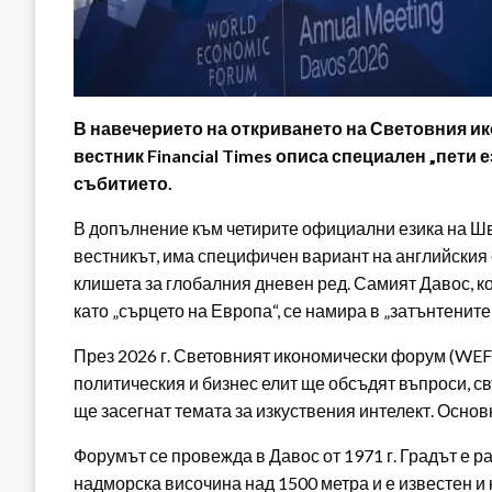
В навечерието на откриването на Световния и
вестник Financial Times описа специален „пети 
събитието.
В допълнение към четирите официални езика на Шв
вестникът, има специфичен вариант на английския 
клишета за глобалния дневен ред. Самият Давос, 
като „сърцето на Европа“, се намира в „затънтените 
През 2026 г. Световният икономически форум (WEF)
политическия и бизнес елит ще обсъдят въпроси, с
ще засегнат темата за изкуствения интелект. Основн
Форумът се провежда в Давос от 1971 г. Градът е 
надморска височина над 1500 метра и е известен и к