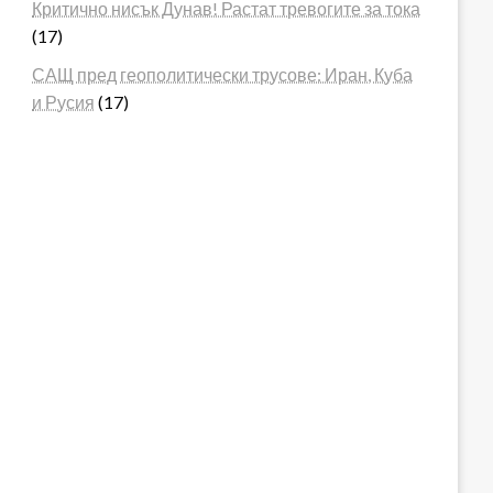
Критично нисък Дунав! Растат тревогите за тока
(17)
САЩ пред геополитически трусове: Иран, Куба
и Русия
(17)