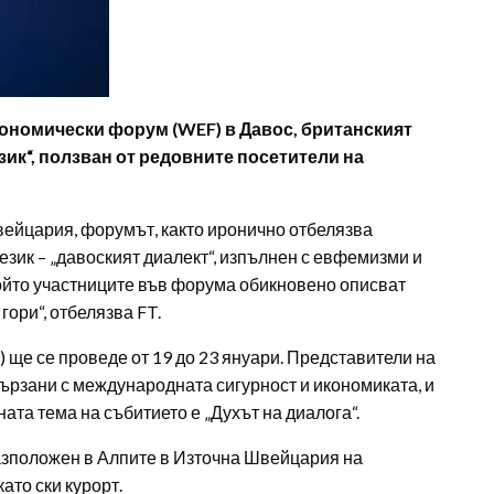
кономически форум (WEF) в Давос, британският
език“, ползван от редовните посетители на
ейцария, форумът, както иронично отбелязва
език – „давоският диалект“, изпълнен с евфемизми и
който участниците във форума обикновено описват
гори“, отбелязва FT.
 ще се проведе от 19 до 23 януари. Представители на
вързани с международната сигурност и икономиката, и
ата тема на събитието е „Духът на диалога“.
разположен в Алпите в Източна Швейцария на
ато ски курорт.