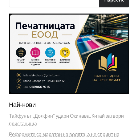
Най-нови
Тайфунът „Долфин“ удари Окинава, Китай затвори
пристанища
Реформите са маратон на волята, а не спринт на