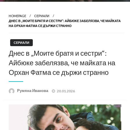
HOMEPAGE
СЕРИАЛИ
ДНЕС В „МОИТЕ БРАТЯ И СЕСТРИ“: АЙБЮКЕ ЗАБЕЛЯЗВА, ЧЕ МАЙКАТА
НА ОРХАН ФАТМА СЕ ДЪРЖИ СТРАННО
СЕРИАЛИ
Днес в „Моите братя и сестри“:
Айбюке забелязва, че майката на
Орхан Фатма се държи странно
Posted
Румяна Иванова
20.01.2026
on