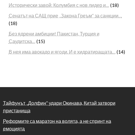
Исторически завой: Колумбия с нов лидер и…
(18)
Сенатът на САЩ прие „Закона Греъм“ за санкции…
(18)
Без ядрени амбиции! Пакистан, Турция и
Саудитска…
(15)
В нея има авокадо и ягоди. И е хидратиращата…
(14)
Тайфунът „Долфин“ удари Окинава, Китай затвори
пристанища
Реформите са маратон на волята, а не спринт на
емоцията