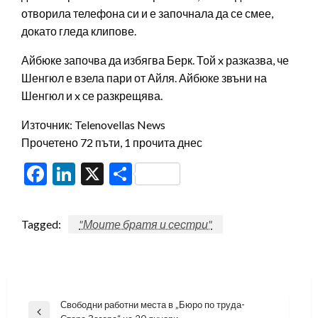
отворила телефона си и е започнала да се смее,
докато гледа клипове.
Айбюке започва да избягва Берк. Той x разказва, че
Шенгюл е взела пари от Айля. Айбюке звъни на
Шенгюл и x се разкрещява.
Източник: Telenovellas News
Прочетено 72 пъти, 1 прочита днес
Facebook
LinkedIn
X
Share
Tagged:
"Моите братя и сестри"
Навигация
Свободни работни места в „Бюро по труда-
Previous