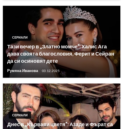
СЕРИАЛИ
Тази вечер в „Златно момче“: Халис Ага
дава своята благословия, Ферит и Сейран
да си осиновят дете
Румяна Иванова
03.12.2025
СЕРИАЛИ
Днес в „Кървави цветя“: Азаде и Фърат са