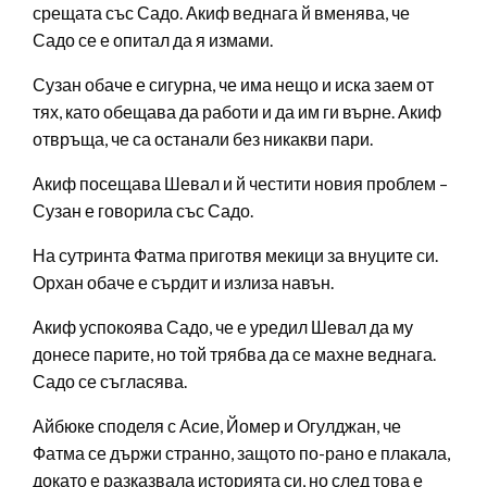
срещата със Садо. Акиф веднага й вменява, че
Садо се е опитал да я измами.
Сузан обаче е сигурна, че има нещо и иска заем от
тях, като обещава да работи и да им ги върне. Акиф
отвръща, че са останали без никакви пари.
Акиф посещава Шевал и й честити новия проблем –
Сузан е говорила със Садо.
На сутринта Фатма приготвя мекици за внуците си.
Орхан обаче е сърдит и излиза навън.
Акиф успокоява Садо, че е уредил Шевал да му
донесе парите, но той трябва да се махне веднага.
Садо се съгласява.
Айбюке споделя с Асие, Йомер и Огулджан, че
Фатма се държи странно, защото по-рано е плакала,
докато е разказвала историята си, но след това е