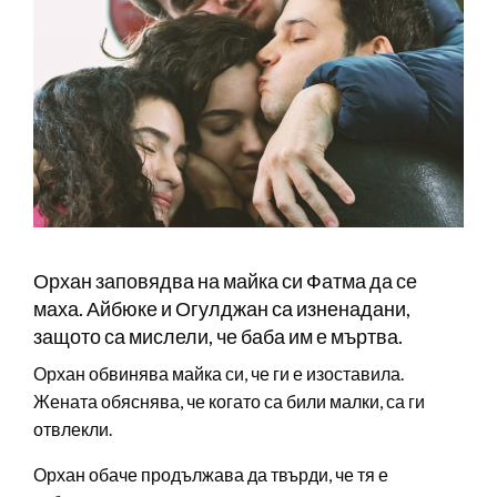
Орхан заповядва на майка си Фатма да се
маха. Айбюке и Огулджан са изненадани,
защото са мислели, че баба им е мъртва.
Орхан обвинява майка си, че ги е изоставила.
Жената обяснява, че когато са били малки, са ги
отвлекли.
Орхан обаче продължава да твърди, че тя е