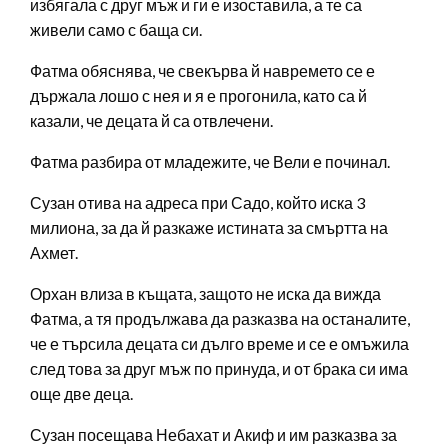
избягала с друг мъж и ги е изоставила, а те са
живели само с баща си.
Фатма обяснява, че свекърва й навремето се е
държала лошо с нея и я е прогонила, като са й
казали, че децата й са отвлечени.
Фатма разбира от младежите, че Вели е починал.
Сузан отива на адреса при Садо, който иска 3
милиона, за да й разкаже истината за смъртта на
Ахмет.
Орхан влиза в къщата, защото не иска да вижда
Фатма, а тя продължава да разказва на останалите,
че е търсила децата си дълго време и се е омъжила
след това за друг мъж по принуда, и от брака си има
още две деца.
Сузан посещава Небахат и Акиф и им разказва за