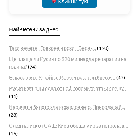
Кликни тук!
Най-четени за днес:
Тази вечер в „Грехове и рози“: Берак…
(190)
Ще плаща ли Русия по $20 милиарда репарации на
година?
(74)
Ескалация в Украйна: Ракетен удар по Киев и…
(47)
Русия извърши една от най-големите атаки срещу…
(41)
Наричат я бялото злато за здравето. Природата й…
(28)
След натиск от САЩ: Киев обеща мир за петрола в…
(19)