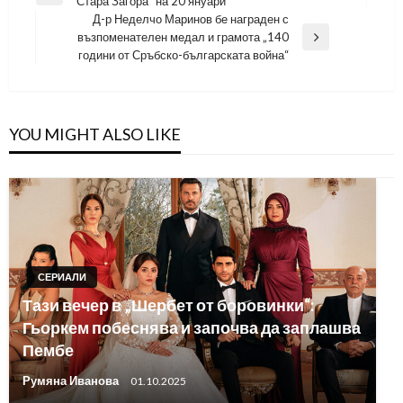
Стара Загора“ на 20 януари
Post
Д-р Неделчо Маринов бе награден с
възпоменателен медал и грамота „140
Next
години от Сръбско-българската война“
Post
YOU MIGHT ALSO LIKE
СЕРИАЛИ
Тази вечер в „Шербет от боровинки“:
Гьоркем побеснява и започва да заплашва
Пембе
Румяна Иванова
01.10.2025