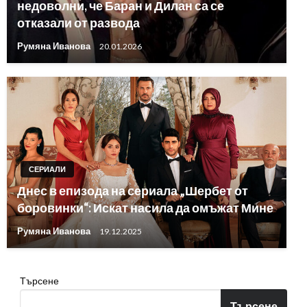
недоволни, че Баран и Дилан са се
отказали от развода
Румяна Иванова
20.01.2026
СЕРИАЛИ
Днес в епизода на сериала „Шербет от
боровинки“: Искат насила да омъжат Мине
Румяна Иванова
19.12.2025
Търсене
Търсене