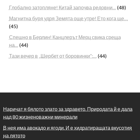
Глобално затопляне! Китай започва редовни…
(48)
Магнитна буря удря Земята още утре! Ето кога ще…
(45)
Спешно в Берлин! Канцлерът Мерц свика среща
на…
(44)
Тази вечер в „Шербет от боровинки“:…
(44)
Наричат я бялото злато за здравето. Природата й е дала
над 80 жизненоважни минерали
В нея има авокадо и ягоди. И е хидратиращата вкусотия
на лятото