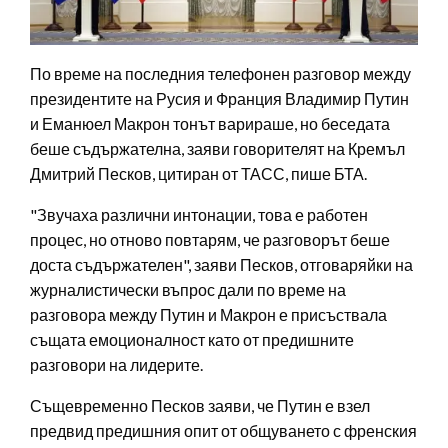
По време на последния телефонен разговор между
президентите на Русия и Франция Владимир Путин
и Еманюел Макрон тонът варираше, но беседата
беше съдържателна, заяви говорителят на Кремъл
Дмитрий Песков, цитиран от ТАСС, пише БТА.
"Звучаха различни интонации, това е работен
процес, но отново повтарям, че разговорът беше
доста съдържателен", заяви Песков, отговаряйки на
журналистически въпрос дали по време на
разговора между Путин и Макрон е присъствала
същата емоционалност като от предишните
разговори на лидерите.
Същевременно Песков заяви, че Путин е взел
предвид предишния опит от общуването с френския