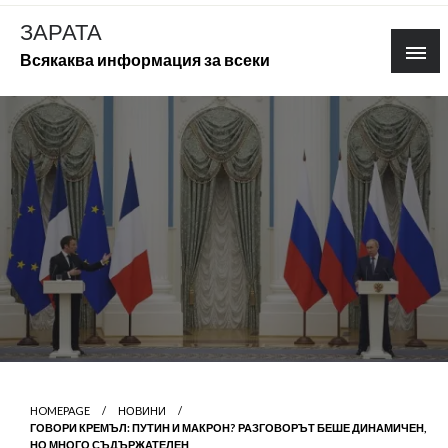
Skip
ЗАРАТА
to
Всякаква информация за всеки
content
HOMEPAGE
НОВИНИ
ГОВОРИ КРЕМЪЛ: ПУТИН И МАКРОН? РАЗГОВОРЪТ БЕШЕ ДИНАМИЧЕН,
НО МНОГО СЪДЪРЖАТЕЛЕН