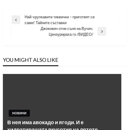
Навигация
Най-хрупкавите тиквички – приготвят се
Previous
сами! Тайните съставки
Post
Джокович отне съня на Вучич.
Next
Цензурираха го /ВИДЕО/
Post
YOU MIGHT ALSO LIKE
НОВИНИ
В нея има авокадо и ягоди. И е
хидратиращата вкусотия на лятото