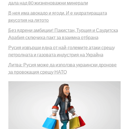
дала над 80 жизненоважни минерали
В нея има авокадо и ягоди. И е хидратиращата
вкусотия на лятото
Без ядрени амбиции! Пакистан, Турция и Саудитска
Арабия сключиха пакт за взаимна отбрана
Русия извърши една от най-големите атаки срещу
петролната и газовата индустрия на Украйна
Литва: Русия може да използва украински дронове
за провокация срещу НАТО