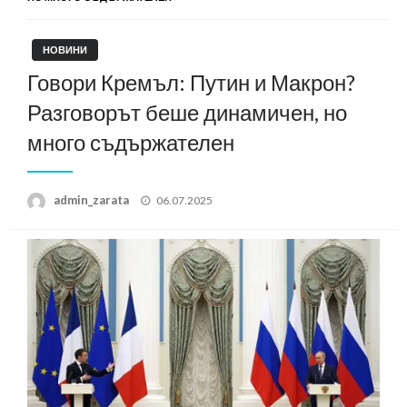
НОВИНИ
Говори Кремъл: Путин и Макрон?
Разговорът беше динамичен, но
много съдържателен
Posted
admin_zarata
06.07.2025
on