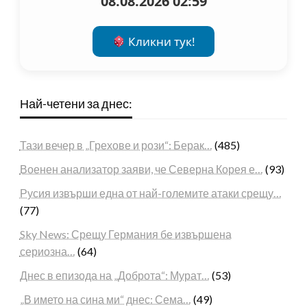
08.08.2026 02:59
Кликни тук!
Най-четени за днес:
Тази вечер в „Грехове и рози“: Берак…
(485)
Военен анализатор заяви, че Северна Корея е…
(93)
Русия извърши една от най-големите атаки срещу…
(77)
Sky News: Срещу Германия бе извършена
сериозна…
(64)
Днес в епизода на „Доброта“: Мурат…
(53)
„В името на сина ми“ днес: Сема…
(49)