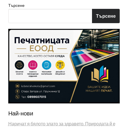
Търсене
Търсене
Най-нови
Наричат я бялото злато за здравето. Природата й е