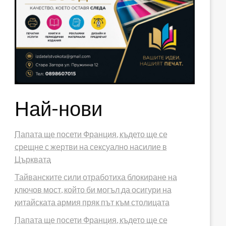
Най-нови
Папата ще посети Франция, където ще се
срещне с жертви на сексуално насилие в
Църквата
Тайванските сили отработиха блокиране на
ключов мост, който би могъл да осигури на
китайската армия пряк път към столицата
Папата ще посети Франция, където ще се