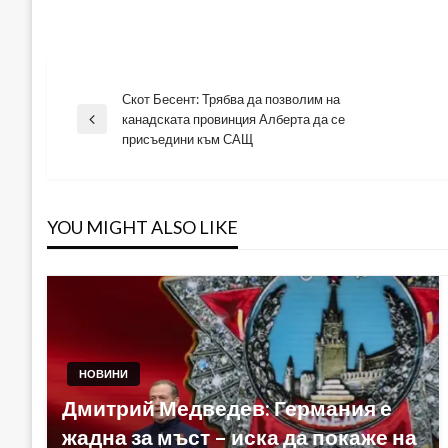
Скот Бесент: Трябва да позволим на
Навигация
канадската провинция Алберта да се
Previous
присъедини към САЩ
Post
YOU MIGHT ALSO LIKE
НОВИНИ
Дмитрий Медведев: Германия е
жадна за мъст – иска да покаже на