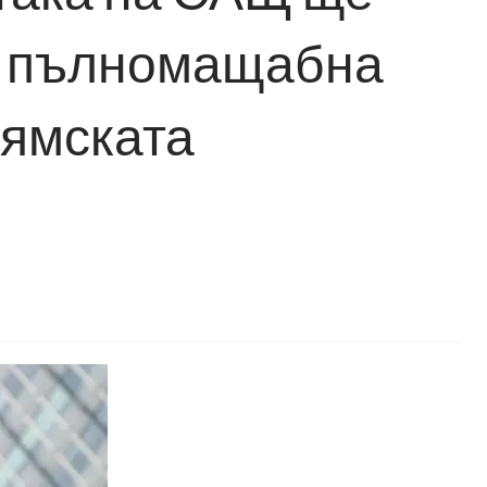
о пълномащабна
лямската