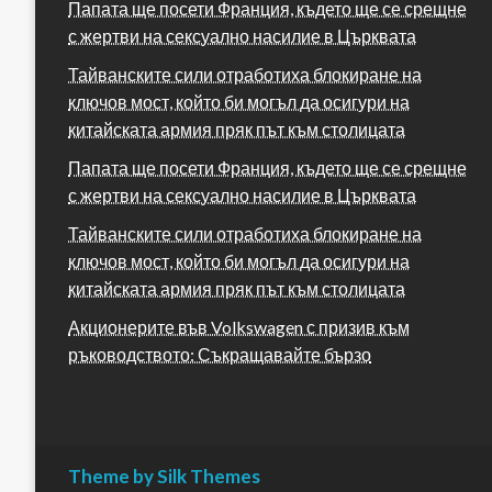
Папата ще посети Франция, където ще се срещне
с жертви на сексуално насилие в Църквата
Тайванските сили отработиха блокиране на
ключов мост, който би могъл да осигури на
китайската армия пряк път към столицата
Папата ще посети Франция, където ще се срещне
с жертви на сексуално насилие в Църквата
Тайванските сили отработиха блокиране на
ключов мост, който би могъл да осигури на
китайската армия пряк път към столицата
Акционерите във Volkswagen с призив към
ръководството: Съкращавайте бързо
Theme by Silk Themes