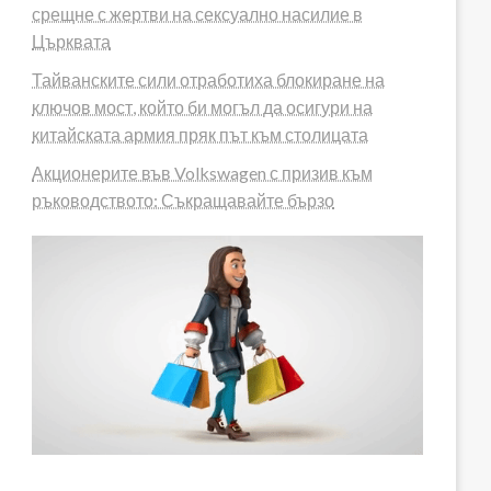
срещне с жертви на сексуално насилие в
Църквата
Тайванските сили отработиха блокиране на
ключов мост, който би могъл да осигури на
китайската армия пряк път към столицата
Акционерите във Volkswagen с призив към
ръководството: Съкращавайте бързо