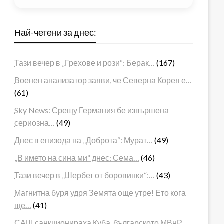
Най-четени за днес:
Тази вечер в „Грехове и рози“: Берак…
(167)
Военен анализатор заяви, че Северна Корея е…
(61)
Sky News: Срещу Германия бе извършена
сериозна…
(49)
Днес в епизода на „Доброта“: Мурат…
(49)
„В името на сина ми“ днес: Сема…
(46)
Тази вечер в „Шербет от боровинки“:…
(43)
Магнитна буря удря Земята още утре! Ето кога
ще…
(41)
САЩ санкционираха Куба, българското МВнР