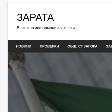
Skip
to
ЗАРАТА
content
Всякаква информация за всеки
НОВИНИ
ПРОВЕРКИ
ОБЩ. СТ.ЗАГОРА
ЗА