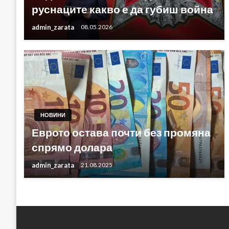
руснаците какво е да губиш война
admin_zarata
08.05.2026
НОВИНИ
Еврото остава почти без промяна
спрямо долара
admin_zarata
21.08.2025