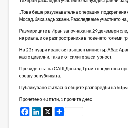
Техеран разследва участието на чуждестранни раз
„Това беше разузнавателна операция, подкрепена от
Мосад, бяха задържани. Разследваме участието на 
Размириците в Иран започнаха на 29 декември след
на риала, и се разпространиха в повечето големи г
На 23 януари иранския външен министър Абас Арагч
както цивилни, така и от силите за сигурност.
Президентът на САЩ Доналд Тръмп преди това пре
срещу републиката.
Публикувано съгласно общите разпоредби на https:/
Прочетено 40 пъти, 1 прочита днес
Facebook
LinkedIn
X
Share