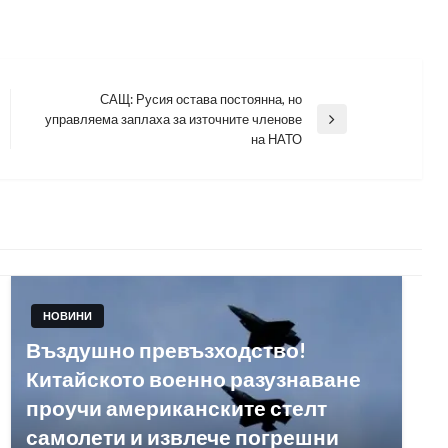
САЩ: Русия остава постоянна, но
управляема заплаха за източните членове
Next
на НАТО
Post
НОВИНИ
Въздушно превъзходство!
Китайското военно разузнаване
проучи американските стелт
самолети и извлече погрешни