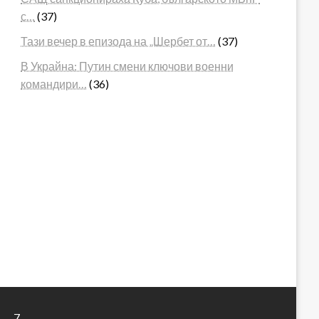
с…
(37)
Тази вечер в епизода на „Шербет от…
(37)
В Украйна: Путин смени ключови военни
командири…
(36)
7