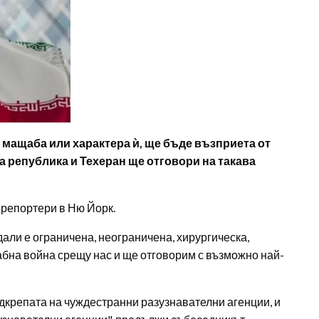
 мащаба или характера ѝ, ще бъде възприета от
 република и Техеран ще отговори на такава
 репортери в Ню Йорк.
дали е ограничена, неограничена, хирургическа,
щабна война срещу нас и ще отговорим с възможно най-
дкрепата на чуждестранни разузнавателни агенции, и