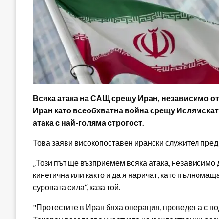
Всяка атака на САЩ срещу Иран, независимо от
Иран като всеобхватна война срещу Ислямската
атака с най-голяма строгост.
Това заяви високопоставен ирански служител пред
„Този ​​път ще възприемем всяка атака, независимо 
кинетична или както и да я наричат, като пълнома
суровата сила“, каза той.
"Протестите в Иран бяха операция, проведена с по