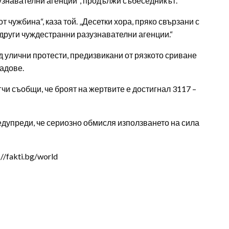
узнавателни агенции", продължи събеседникът.
 чужбина“, каза той. „Десетки хора, пряко свързани с
други чуждестранни разузнавателни агенции.“
 улични протести, предизвикани от рязкото сриване
радове.
и съобщи, че броят на жертвите е достигнал 3117 –
дупреди, че сериозно обмисля използването на сила
/fakti.bg/world