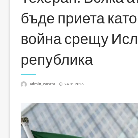
бъде приета кат
война срещу Ис
република
Posted
admin_zarata
24.01.2026
on