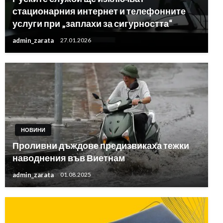
стационарния интернет и телефонните
услуги при „заплахи за сигурността“
admin_zarata
27.01.2026
НОВИНИ
Проливни дъждове предизвикаха тежки
наводнения във Виетнам
admin_zarata
01.08.2025