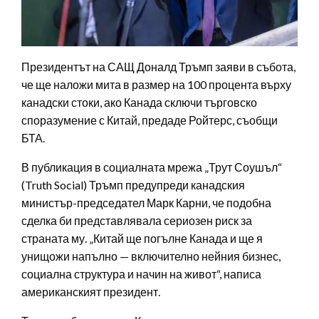
Президентът на САЩ Доналд Тръмп заяви в събота,
че ще наложи мита в размер на 100 процента върху
канадски стоки, ако Канада сключи търговско
споразумение с Китай, предаде Ройтерс, съобщи
БТА.
В публикация в социалната мрежа „Трут Соушъл“
(Truth Social) Тръмп предупреди канадския
министър-председател Марк Карни, че подобна
сделка би представлявала сериозен риск за
страната му. „Китай ще погълне Канада и ще я
унищожи напълно — включително нейния бизнес,
социална структура и начин на живот“, написа
американският президент.