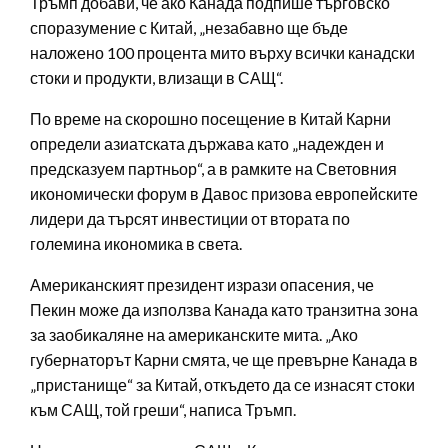
Тръмп добави, че ако Канада подпише търговско
споразумение с Китай, „незабавно ще бъде
наложено 100 процента мито върху всички канадски
стоки и продукти, влизащи в САЩ“.
По време на скорошно посещение в Китай Карни
определи азиатската държава като „надежден и
предсказуем партньор“, а в рамките на Световния
икономически форум в Давос призова европейските
лидери да търсят инвестиции от втората по
големина икономика в света.
Американският президент изрази опасения, че
Пекин може да използва Канада като транзитна зона
за заобикаляне на американските мита. „Ако
губернаторът Карни смята, че ще превърне Канада в
„пристанище“ за Китай, откъдето да се изнасят стоки
към САЩ, той греши“, написа Тръмп.