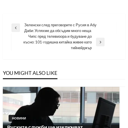
Навигация
Зеленски след преговорите с Русия в Абу
Previous
Даби: Успяхме да обсъдим много неща
Post
Чипс пред телевизора и будуване до
късно: 101-годишна китайка живее като
Next
тийнейджър
Post
YOU MIGHT ALSO LIKE
НОВИНИ
Руските служби ще изключват