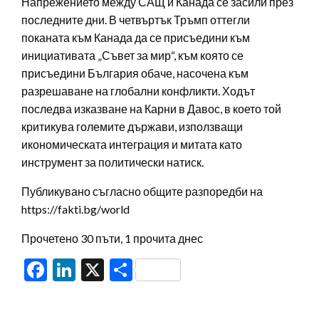
Напрежението между САЩ и Канада се засили през
последните дни. В четвъртък Тръмп оттегли
поканата към Канада да се присъедини към
инициативата „Съвет за мир“, към която се
присъедини България обаче, насочена към
разрешаване на глобални конфликти. Ходът
последва изказване на Карни в Давос, в което той
критикува големите държави, използващи
икономическата интеграция и митата като
инструмент за политически натиск.
Публикувано съгласно общите разпоредби на
https://fakti.bg/world
Прочетено 30 пъти, 1 прочита днес
Facebook
LinkedIn
X
Share