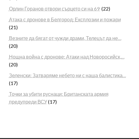
Орлин Горанов отвори сърцето си на 69
(22)
Атака с дронове в Белгород: Експлозии и пожари
(21)
Везните да бягат от чужди драми, Телецът да не…
(20)
Нощна война с дронове: Атаки над Новоросийск,…
(20)
Зеленски: Затваряме небето ни с наша балистика…
(17)
Точки за убити руснаци: Британската армия
предупреди ВСУ
(17)