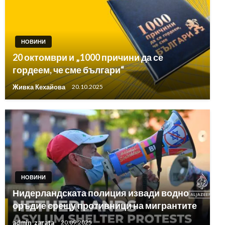
НОВИНИ
20 октомври и „1000 причини да се
гордеем, че сме българи“
Живка Кехайова
20.10.2025
НОВИНИ
Нидерландската полиция извади водно
оръдие срещу противници на мигрантите
admin_zarata
20.09.2025