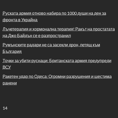
Руската армия отново набира по 1000 души на ден за
фронта в Украйна
Лъчетерапия и хормонална терапия! Ракът на простатата
на Джо Байдън се е разпространил
Румънските радари не са засекли дрон, летящ към
България
Точки за убити руснаци: Британската армия предупреди
ВСУ
Ракетен удар по Одеса: Огромни разрушения и шестима
ранени
14