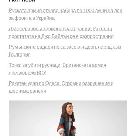
Руската армия отново набира по 1000 души на ден
за фронта в Украйна
Лъчетерапия и хормонална терапия! Ракът на
простатата на Джо Байдън се е разпространил
Румънските радари не са засекли дрон, летящ към
България
Точки за убити руснаци: Британската армия
предупреди ВСУ
Ракетен удар по Одеса: Огромни разрушения и
шестима ранени