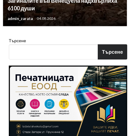
Загиналите във Венецуела надхвърлиха
6100 души
admin_zarata
04.08.2026
Търсене
Търсене