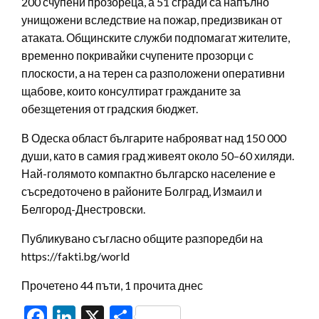
200 счупени прозореца, а 51 сгради са напълно
унищожени вследствие на пожар, предизвикан от
атаката. Общинските служби подпомагат жителите,
временно покривайки счупените прозорци с
плоскости, а на терен са разположени оперативни
щабове, които консултират гражданите за
обезщетения от градския бюджет.
В Одеска област българите наброяват над 150 000
души, като в самия град живеят около 50–60 хиляди.
Най-голямото компактно българско население е
съсредоточено в районите Болград, Измаил и
Белгород-Днестровски.
Публикувано съгласно общите разпоредби на
https://fakti.bg/world
Прочетено 44 пъти, 1 прочита днес
Facebook
LinkedIn
X
Share