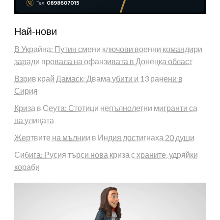
Най-нови
В Украйна: Путин смени ключови военни командири
заради провала на офанзивата в Донецка област
Взрив край Дамаск: Двама убити и 13 ранени в
Сирия
Криза в Сеута: Стотици непълнолетни мигранти са
на улицата
Жертвите на мълнии в Индия достигнаха 20 души
Сибига: Русия търси нова криза с храните, удряйки
кораби