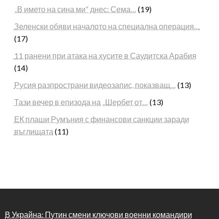
„В името на сина ми“ днес: Сема…
(19)
Зеленски обяви началото на специална операция…
(17)
11 ранени при атака на хусите в Саудитска Арабия
(14)
Русия разпространи видеозапис, показващ…
(13)
Тази вечер в епизода на „Шербет от…
(13)
ЕК плаши Румъния с финансови санкции заради
въглищата
(11)
В Украйна: Путин смени ключови военни командири