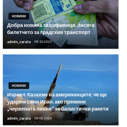
НОВИНИ
Добра новина за софиянци. Засяга
билетчето за градския транспорт
admin_zarata
09.10.2025
НОВИНИ
Израел: Казахме на американците, че ще
ударим сами Иран, ако премине
„червената линия“ за балистични ракети
admin_zarata
09.02.2026