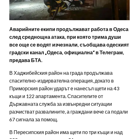
Аварийните екипи продължават работа в Одеса
след среднощна атака, при която трима души
все още се водят изчезнали, съобщава одеският
градски канал „Одеса, официална“ в Телеграм,
предава БТА.
В Хаджибейския район на града продължава
спасително-издирвателна операция, докато в
Приморския район ударът е нанесъл щети на 43
къщи и 122 апартамента. Спасителите от
Държавната служба за извънредни ситуации
разчистват развалините, а граждани вече са подали
67 сигнала за помощ.
В Пересипския район има щети по три къщи и над