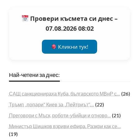
Провери късмета си днес –
07.08.2026 08:02
Кликни тук!
Най-четени за днес:
САЩ санкционираха Куба, българското МВнР с…
(26)
Тръмп „попари“ Киев за „Пейтриът“,…
(22)
Преговори с Мъск, роботи-убийци и отново…
(21)
Министър Шишков взриви ефира. Разкри как се…
(19)