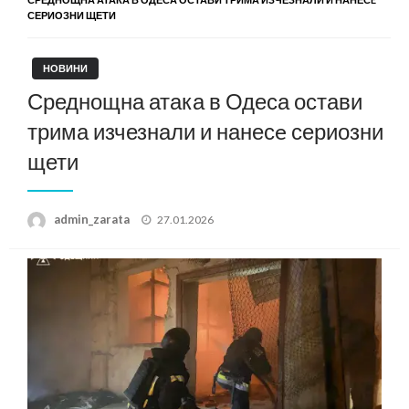
СЕРИОЗНИ ЩЕТИ
НОВИНИ
Среднощна атака в Одеса остави
трима изчезнали и нанесe сериозни
щети
Posted
admin_zarata
27.01.2026
on