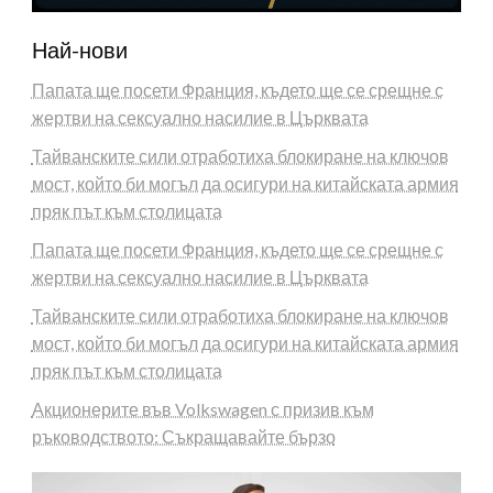
Най-нови
Папата ще посети Франция, където ще се срещне с
жертви на сексуално насилие в Църквата
Тайванските сили отработиха блокиране на ключов
мост, който би могъл да осигури на китайската армия
пряк път към столицата
Папата ще посети Франция, където ще се срещне с
жертви на сексуално насилие в Църквата
Тайванските сили отработиха блокиране на ключов
мост, който би могъл да осигури на китайската армия
пряк път към столицата
Акционерите във Volkswagen с призив към
ръководството: Съкращавайте бързо