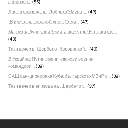
сериозна…
(55)
Днес в епизода на „Доброта“: Мурат…
(49)
„В името на сина ми“ днес: Сема…
(47)
Магнитна буря удря Земята още утре! Ето кога ще…
(43)
Тази вечер в „Шербет от боровинки“:…
(43)
В Украйна: Путин смени ключови военни
командири…
(38)
САЩ санкционираха Куба, българското МВнР с…
(38)
Тази вечер в епизода на „Шербет от…
(37)