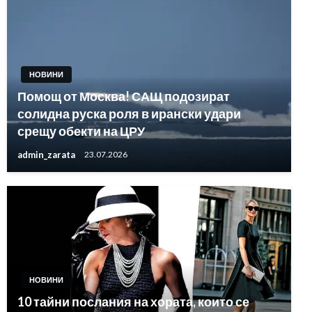
НОВИНИ
Помощ от Москва! САЩ подозират
солидна руска роля в ирански удари
срещу обекти на ЦРУ
admin_zarata
23.07.2026
НОВИНИ
10 тайни послания на хората, които се