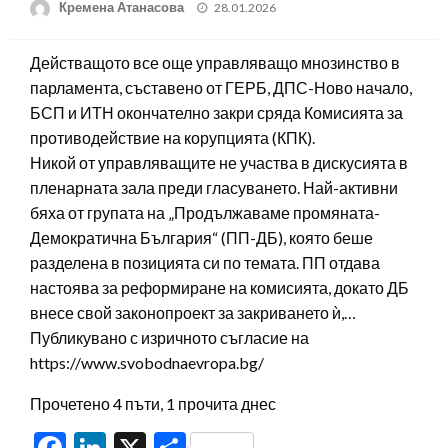
Posted
Кремена Атанасова
28.01.2026
on
Действащото все още управляващо мнозинство в
парламента, съставено от ГЕРБ, ДПС-Ново начало,
БСП и ИТН окончателно закри сряда Комисията за
противодействие на корупцията (КПК).
Никой от управляващите не участва в дискусията в
пленарната зала преди гласуването. Най-активни
бяха от групата на „Продължаваме промяната-
Демократична България“ (ПП-ДБ), която беше
разделена в позицията си по темата. ПП отдава
настоява за реформиране на комисията, докато ДБ
внесе свой законопроект за закриването ѝ,…
Публикувано с изричното съгласие на
https://www.svobodnaevropa.bg/
Прочетено 4 пъти, 1 прочита днес
Facebook
LinkedIn
X
Share