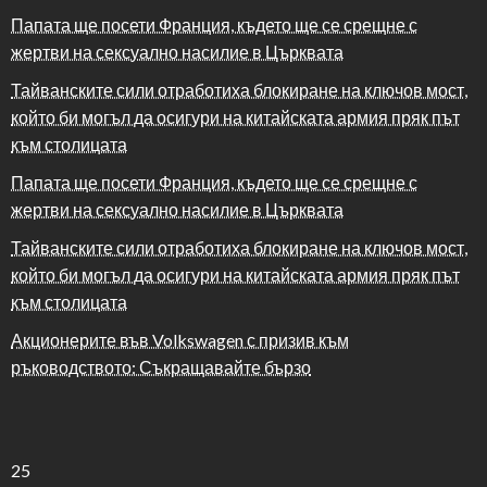
Папата ще посети Франция, където ще се срещне с
жертви на сексуално насилие в Църквата
Тайванските сили отработиха блокиране на ключов мост,
който би могъл да осигури на китайската армия пряк път
към столицата
Папата ще посети Франция, където ще се срещне с
жертви на сексуално насилие в Църквата
Тайванските сили отработиха блокиране на ключов мост,
който би могъл да осигури на китайската армия пряк път
към столицата
Акционерите във Volkswagen с призив към
ръководството: Съкращавайте бързо
25