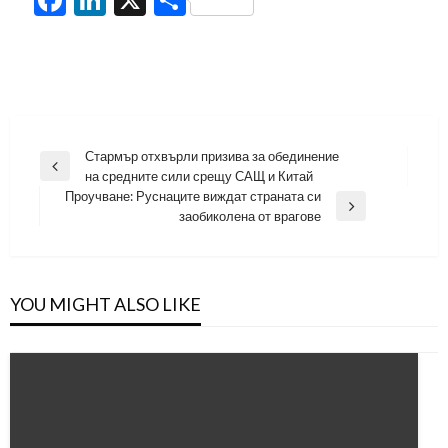
Навигация
Стармър отхвърли призива за обединение
Previous
на средните сили срещу САЩ и Китай
Post
Проучване: Руснаците виждат страната си
Next
заобиколена от врагове
Post
YOU MIGHT ALSO LIKE