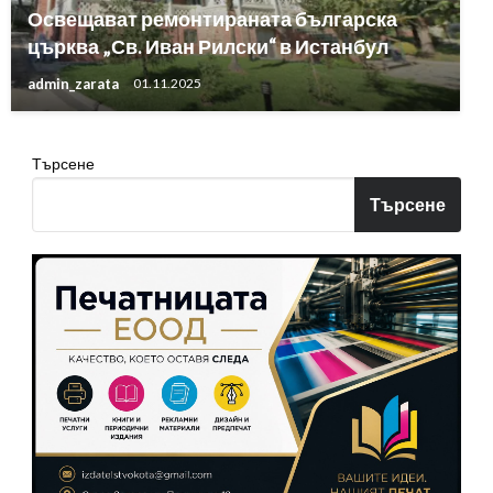
Освещават ремонтираната българска
църква „Св. Иван Рилски“ в Истанбул
admin_zarata
01.11.2025
Търсене
Търсене