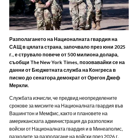
Разполагането на Националната гвардия на
САЩ в цялата страна, започвало през юни 2025
г., е струвало повече от 500 милиона долара,
съобщи The New York Times, позовавайки се на
данни от Бюджетната служба на Конгреса в
писмо до сенатора демократ от Орегон Джеф
Меркли.
Службата изчисли, че предвид неопределените
срокове за мисиите на Националната гвардия във
Вашингтон и Мемфис, както и плановете на
американската администрация да разположи
войски от Националната гвардия и в Минеаполис,
разходите за разполагане на войски през 2026 г.