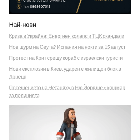
Най-нови
Криза в Украйна: Енергиен колапс и ТЦК скандали
Нов щурм на Сеута? Испания на нокти за 15 август
Протест на Крит срещу кораб с израелски туристи
Нови експлозии в Киев, ударен е жилищен блок в
Донецк
Посещението на Нетаняху в Ню Йорк ще e кошмар
за полицията