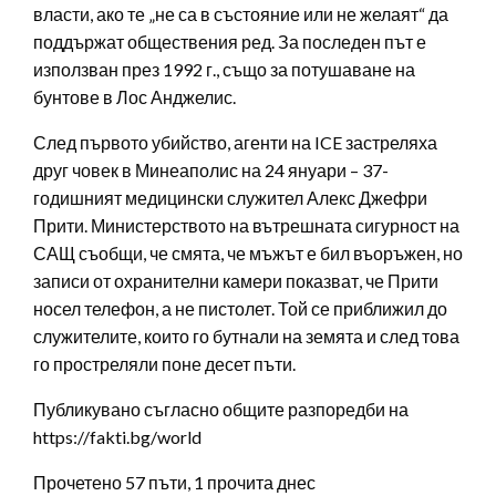
власти, ако те „не са в състояние или не желаят“ да
поддържат обществения ред. За последен път е
използван през 1992 г., също за потушаване на
бунтове в Лос Анджелис.
След първото убийство, агенти на ICE застреляха
друг човек в Минеаполис на 24 януари – 37-
годишният медицински служител Алекс Джефри
Прити. Министерството на вътрешната сигурност на
САЩ съобщи, че смята, че мъжът е бил въоръжен, но
записи от охранителни камери показват, че Прити
носел телефон, а не пистолет. Той се приближил до
служителите, които го бутнали на земята и след това
го простреляли поне десет пъти.
Публикувано съгласно общите разпоредби на
https://fakti.bg/world
Прочетено 57 пъти, 1 прочита днес