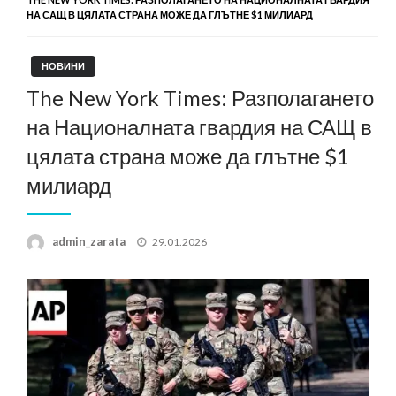
НА САЩ В ЦЯЛАТА СТРАНА МОЖЕ ДА ГЛЪТНЕ $1 МИЛИАРД
НОВИНИ
The New York Times: Разполагането
на Националната гвардия на САЩ в
цялата страна може да глътне $1
милиард
Posted
admin_zarata
29.01.2026
on