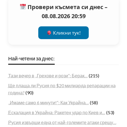
Провери късмета си днес –
08.08.2026 20:59
Кликни тук!
Най-четени за днес:
Тази вечер в „Грехове и рози“: Берак…
(215)
Ще плаща ли Русия по $20 милиарда репарации на
година?
(90)
„Имаме само 6 минути!“: Как Украйна…
(58)
Ескалация в Украйна: Ракетен удар по Киев и…
(53)
Русия извърши една от най-големите атаки срещу…