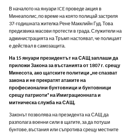
В началото на януари ICE проведе акция в
Минеаполис, по време на която полицай застреля
37-годишната жителка Рене Макклийн Гуд. Това
предизвика масови протести в града. Служители на
администрацията на Тръмп настояват, че полицаят
е действал в самозащита.
На 15 януари президентът на САЩ заплаши да
приложи Закона за въстанията от 1807 г. срещу
Минесота, ако щатските политици „не спазват
закона и не прекратят атаките на
професионални бунтовници и бунтовници
срещу патриоти“ на Имиграционната и
митническа служба на САЩ.
Законът позволява на президента на САЩ да
разполага военни сили в щатите, за да потуши
бунтове, въстания или съпротива срещу местните