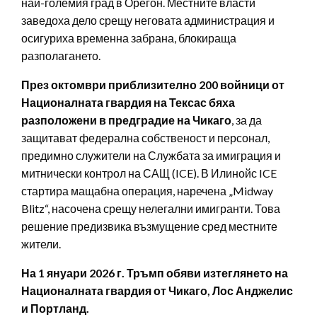
най-големия град в Орегон. Местните власти
заведоха дело срещу неговата администрация и
осигуриха временна забрана, блокираща
разполагането.
През октомври приблизително 200 войници от
Националната гвардия на Тексас бяха
разположени в предградие на Чикаго
, за да
защитават федерална собственост и персонал,
предимно служители на Службата за имиграция и
митнически контрол на САЩ (ICE). В Илинойс ICE
стартира мащабна операция, наречена „Midway
Blitz“, насочена срещу нелегални имигранти. Това
решение предизвика възмущение сред местните
жители.
На 1 януари 2026 г. Тръмп обяви изтеглянето на
Националната гвардия от Чикаго, Лос Анджелис
и Портланд.