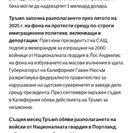
биха могли да надхвърлят 1 милиард долара.
Тръмп започна разполагането през лятото на
2025 г. на фона на протести срещу по-строги
имиграционни политики, включващи и
депортации.
През юни президентът на САЩ
подписа меморандум за изпращане на 2000
войници от Националната гвардия в Лос Анджелис
на фона на избухването на масови вълнения в щата.
Губернаторът на Калифорния Гавин Нюсъм
разкритикува федералното правителство за
нарушаване на щатския суверенитет и заведе дело
срещу президента. През септември окръжен съдия
в Калифорния обяви действията на Тръмп за
незаконни.
Същия месец Тръмп обяви разполагането на
войски от Националната гвардия в Портланд
,