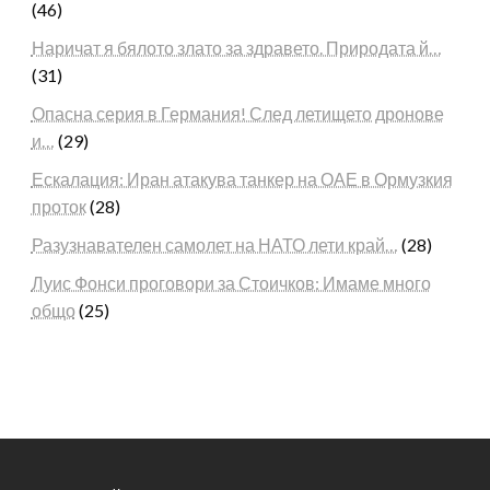
(46)
Наричат я бялото злато за здравето. Природата й…
(31)
Опасна серия в Германия! След летището дронове
и…
(29)
Ескалация: Иран атакува танкер на ОАЕ в Ормузкия
проток
(28)
Разузнавателен самолет на НАТО лети край…
(28)
Луис Фонси проговори за Стоичков: Имаме много
общо
(25)