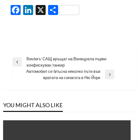
Facebook
LinkedIn
X
Share
Навигация
Reuters: САЩ връщат на Венецуела първи
Previous
конфискуван танкер
Post
Автомобил се блъсна няколко пъти във
Next
вратата на синагога в Ню Йорк
Post
YOU MIGHT ALSO LIKE