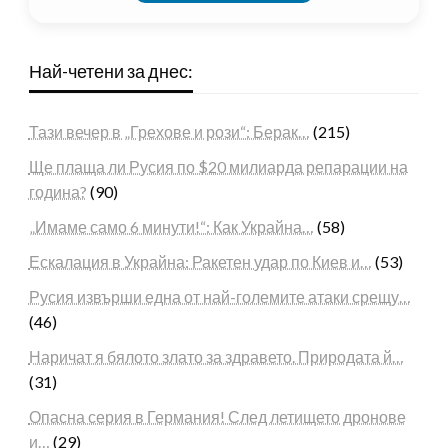
Най-четени за днес:
Тази вечер в „Грехове и рози“: Берак…
(215)
Ще плаща ли Русия по $20 милиарда репарации на
година?
(90)
„Имаме само 6 минути!“: Как Украйна…
(58)
Ескалация в Украйна: Ракетен удар по Киев и…
(53)
Русия извърши една от най-големите атаки срещу…
(46)
Наричат я бялото злато за здравето. Природата й…
(31)
Опасна серия в Германия! След летището дронове
и…
(29)