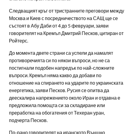
Следващият кръг от тристранните преговори между
Москва и Киев с посредничеството на САЩ ще се
състоят в Абу Даби от 4 до 5 февруари, заяви
говорителят на Кремъл Дмитрий Песков, цитиран от
Ройтерс.
До момента двете страни са успели да намалят
противоречията си по някои въпроси, но не са
постигнали подобен напредък по най-сложните
въпроси. Кремъл няма какво да добави по
отношение на спирането на ударите по украинската
енергетика, заяви Песков. Русия се опитва да
деескалира напрежението около Иран и отдавна е
предложила помощта си за складиране или
преработка на обогатения от Техеран уран,
подчерта Песков.
По-рано говорителят на иранското Външно