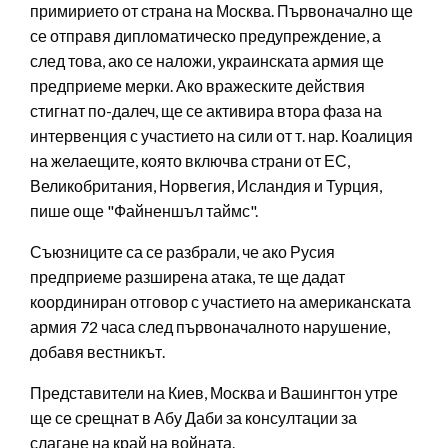
примирието от страна на Москва. Първоначално ще
се отправя дипломатическо предупреждение, а
след това, ако се наложи, украинската армия ще
предприеме мерки. Ако вражеските действия
стигнат по-далеч, ще се активира втора фаза на
интервенция с участието на сили от т. нар. Коалиция
на желаещите, която включва страни от ЕС,
Великобритания, Норвегия, Исландия и Турция,
пише още "Файненшъл таймс".
Съюзниците са се разбрали, че ако Русия
предприеме разширена атака, те ще дадат
координиран отговор с участието на американската
армия 72 часа след първоначалното нарушение,
добавя вестникът.
Представители на Киев, Москва и Вашингтон утре
ще се срещнат в Абу Даби за консултации за
слагане на край на войната.