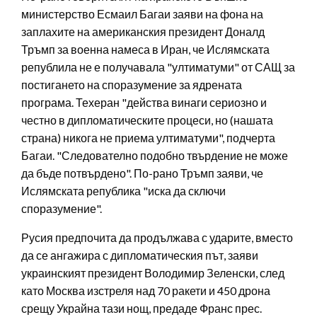
министерство Есмаил Багаи заяви на фона на
заплахите на американския президент Доналд
Тръмп за военна намеса в Иран, че Ислямската
републила не е получавала "ултиматуми" от САЩ за
постигането на споразумение за ядрената
програма. Техеран "действа винаги сериозно и
честно в дипломатическите процеси, но (нашата
страна) никога не приема ултиматуми", подчерта
Багаи. "Следователно подобно твърдение не може
да бъде потвърдено". По-рано Тръмп заяви, че
Ислямската република "иска да сключи
споразумение".
Русия предпочита да продължава с ударите, вместо
да се ангажира с дипломатическия път, заяви
украинският президент Володимир Зеленски, след
като Москва изстреля над 70 ракети и 450 дрона
срещу Украйна тази нощ, предаде Франс прес.