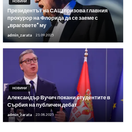
НОВИНИ
Президентът на САЩ призова главния
прокурор на Флорида да се заеме с
„враговете“ му
admin_zarata
21.09.2025
НОВИНИ
Александър Вучич покани студентите в
Сърбия на публичен дебат
admin_zarata
23.08.2025