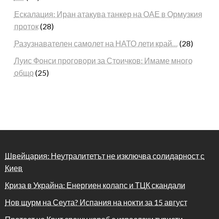
Ескалация: Иран атакува танкер на ОАЕ в Ормузкия
проток
(28)
Разузнавателен самолет на НАТО лети край…
(28)
Луис Фонси проговори за Стоичков: Имаме много
общо
(25)
Швейцария: Неутралитетът не изключва солидарност с
Киев
Криза в Украйна: Енергиен колапс и ТЦК скандали
Нов щурм на Сеута? Испания на нокти за 15 август