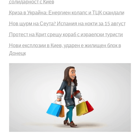
солидарност с Киев
Криза в Украйна: Енергиен колапс и ТЦК скандали
Нов щурм на Сеута? Испания на нокти за 15 август
Протест на Крит срещу кораб с израелски туристи
Нови експлозии в Киев, ударен е жилищен блок в
Донецк