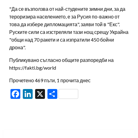
"Да се възползва от най-студените зимни дни, за да
тероризира населението, е за Русия по-важно от
това да избере дипломацията", заяви той в "Екс".
Руските сили са изстреляли тази нощ срещу Украйна
"общи над 70 ракети и са изпратили 450 бойни
дрона".
Публикувано съгласно общите разпоредби на
https://fakti.bg/world
Прочетено 469 пъти, 1 прочита днес
Facebook
LinkedIn
X
Share