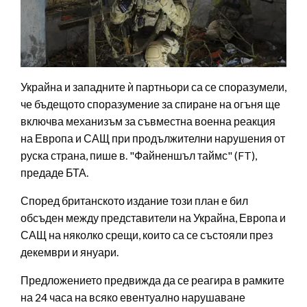
Украйна и западните ѝ партньори са се споразумели,
че бъдещото споразумение за спиране на огъня ще
включва механизъм за съвместна военна реакция
на Европа и САЩ при продължителни нарушения от
руска страна, пише в. "Файненшъл таймс" (FT),
предаде БТА.
Според британското издание този план е бил
обсъден между представители на Украйна, Европа и
САЩ на няколко срещи, които са се състояли през
декември и януари.
Предложението предвижда да се реагира в рамките
на 24 часа на всяко евентуално нарушаване