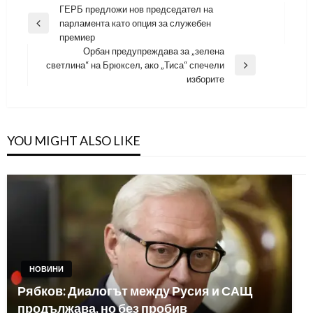
Навигация
ГЕРБ предложи нов председател на
парламента като опция за служебен
Previous
премиер
Post
Орбан предупреждава за „зелена
светлина“ на Брюксел, ако „Тиса“ спечели
Next
изборите
Post
YOU MIGHT ALSO LIKE
НОВИНИ
Рябков: Диалогът между Русия и САЩ
продължава, но без пробив