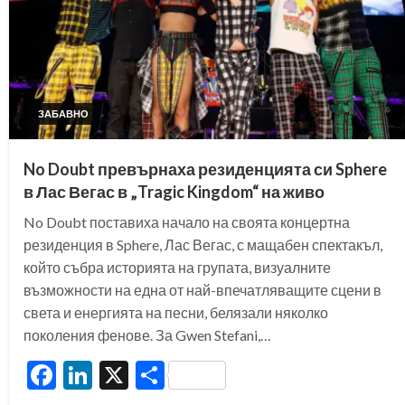
ЗАБАВНО
No Doubt превърнаха резиденцията си Sphere
в Лас Вегас в „Tragic Kingdom“ на живо
No Doubt поставиха начало на своята концертна
резиденция в Sphere, Лас Вегас, с мащабен спектакъл,
който събра историята на групата, визуалните
възможности на една от най-впечатляващите сцени в
света и енергията на песни, белязали няколко
поколения фенове. За Gwen Stefani,…
Facebook
LinkedIn
X
Share