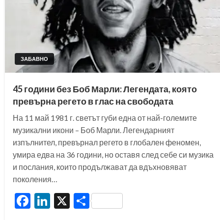
ЗАБАВНО
45 години без Боб Марли: Легендата, която
превърна регето в глас на свободата
На 11 май 1981 г. светът губи една от най-големите
музикални икони – Боб Марли. Легендарният
изпълнител, превърнал регето в глобален феномен,
умира едва на 36 години, но оставя след себе си музика
и послания, които продължават да вдъхновяват
поколения…
Facebook
LinkedIn
X
Share