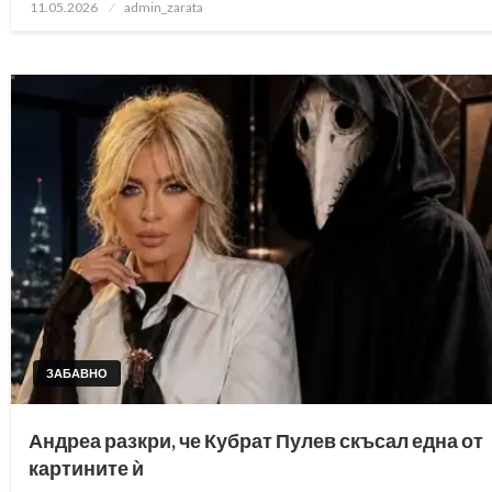
Posted
11.05.2026
admin_zarata
on
ЗАБАВНО
Андреа разкри, че Кубрат Пулев скъсал една от
картините ѝ