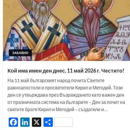
ЗАБАВНО
Кой има имен ден днес, 11 май 2026 г. Честито!
На 11 май българският народ почита Светите
равноапостоли и просветители Кирил и Методий. Този
ден се утвърждава през Възраждането като важен ден
от празничната система на българите – Ден за почит на
светите братя Кирил и Методий – създатели и…
Facebook
LinkedIn
X
Share