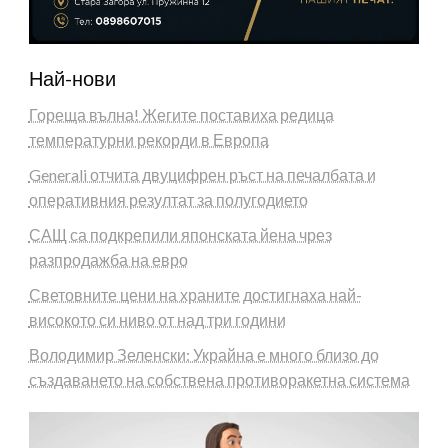
Най-нови
Гореща вълна! Жегите поставиха редица
температурни рекорди в Европа
Generali отчита двуцифрен ръст на печалбата и
оперативния резултат за полугодието
САЩ са подкрепили японската йена чрез
разпродажба на евро
Световните цени на храните достигнаха най-
високото си ниво от над три години
Володимир Зеленски: Украйна е много близо до
създаването на собствена противоракетна система