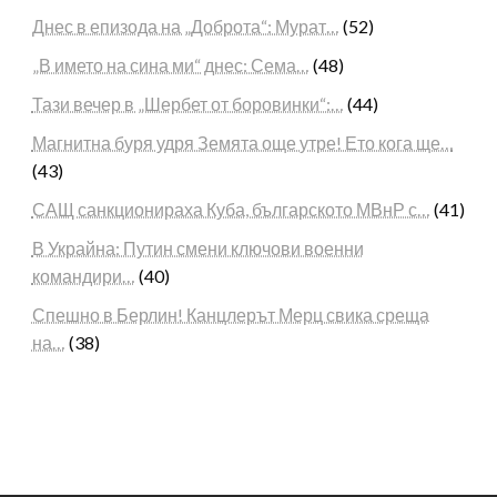
Днес в епизода на „Доброта“: Мурат…
(52)
„В името на сина ми“ днес: Сема…
(48)
Тази вечер в „Шербет от боровинки“:…
(44)
Магнитна буря удря Земята още утре! Ето кога ще…
(43)
САЩ санкционираха Куба, българското МВнР с…
(41)
В Украйна: Путин смени ключови военни
командири…
(40)
Спешно в Берлин! Канцлерът Мерц свика среща
на…
(38)