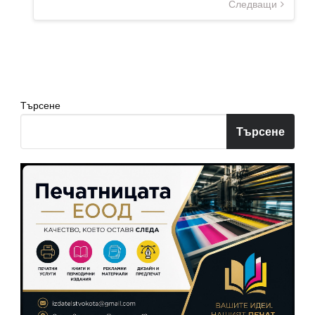
Следващи
на
страници
Търсене
Търсене