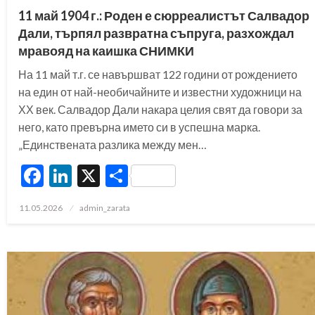
11 май 1904 г.: Роден е сюрреалистът Салвадор
Дали, търпял развратна съпруга, разхождал
мравояд на каишка СНИМКИ
На 11 май т.г. се навършват 122 години от рождението
на един от най-необичайните и известни художници на
ХХ век. Салвадор Дали накара целия свят да говори за
него, като превърна името си в успешна марка.
„Единствената разлика между мен…
Facebook
LinkedIn
X
Share
Posted
11.05.2026
admin_zarata
on