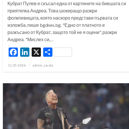
Кубрат Пулев е скъсал една от картините на бившата си
приятелка Андреа. Това шокиращо разкри
фолкпевицата, която наскоро представи първата си
изложба, пише bgdnes.bg. "Едно от платното е
разкъсано от Кубрат, защото той не я оцени", разкри
Андреа. "Мислех си,…
Facebook
LinkedIn
X
Share
Posted
11.05.2026
admin_zarata
on