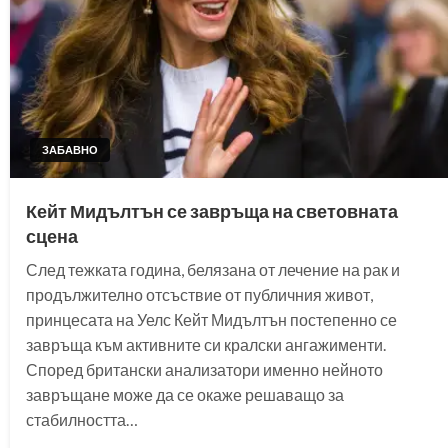
ЗАБАВНО
Кейт Мидълтън се завръща на световната
сцена
След тежката година, белязана от лечение на рак и
продължително отсъствие от публичния живот,
принцесата на Уелс Кейт Мидълтън постепенно се
завръща към активните си кралски ангажименти.
Според британски анализатори именно нейното
завръщане може да се окаже решаващо за
стабилността…