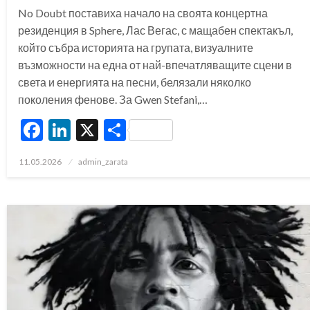
No Doubt поставиха начало на своята концертна
резиденция в Sphere, Лас Вегас, с мащабен спектакъл,
който събра историята на групата, визуалните
възможности на една от най-впечатляващите сцени в
света и енергията на песни, белязали няколко
поколения фенове. За Gwen Stefani,…
Facebook
LinkedIn
X
Share
Posted
11.05.2026
admin_zarata
on