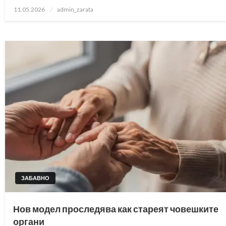
Posted
11.05.2026
admin_zarata
on
ЗАБАВНО
Нов модел проследява как стареят човешките
органи