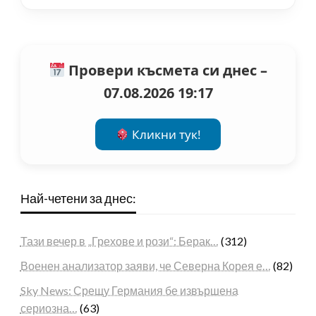
Провери късмета си днес –
07.08.2026 19:17
Кликни тук!
Най-четени за днес:
Тази вечер в „Грехове и рози“: Берак…
(312)
Военен анализатор заяви, че Северна Корея е…
(82)
Sky News: Срещу Германия бе извършена
сериозна…
(63)