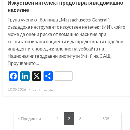
Изкуствен интелект предотвратява домашно
насилие
Група учени от болница „Massachusetts General“
създадоха инструмент с изкуствен интелект (ИИ), който
може да оцени риска от домашно насилие при
хоспитализирани пациенти и да предотврати подобни
инциденти, според изявление на уебсайта на
Националните здравни институти (NIH) на САЩ.
Проучването…
Facebook
LinkedIn
X
Share
Posted
10.05.2026
admin_zarata
on
Разделяне
на
Предишни
1
2
3
…
535
публикациите