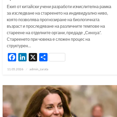
Екип от китайски учени разработи изчислителна рамка
за изследване на стареенето на индивидуално ниво,
която позволява прогнозиране на биологичната
възраст и проследяване на различните темпове на
стареене на отделните органи, предаде „Синхуа“.
Стареенето при човека е сложен процес на
структурен…
Facebook
LinkedIn
X
Share
Posted
11.05.2026
admin_zarata
on