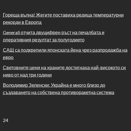
Гореща вълна! Жегите поставиха редица температурни
рекорди в Европа
Generali отчита двуцифрен ръст на печалбата и
оперативния резултат за полугодието
САЩ са подкрепили японската йена чрез разпродажба на
евро
Световните цени на храните достигнаха най-високото си
ниво от над три години
Володимир Зеленски: Украйна е много близо до
създаването на собствена противоракетна система
24