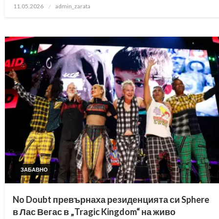
Posted
11.05.2026
admin_zarata
on
ЗАБАВНО
No Doubt превърнаха резиденцията си Sphere
в Лас Вегас в „Tragic Kingdom“ на живо