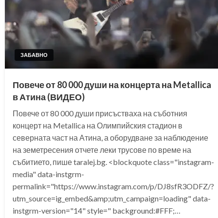
ЗАБАВНО
Повече от 80 000 души на концерта на Metallica
в Атина (ВИДЕО)
Повече от 80 000 души присъстваха на съботния
концерт на Metallica на Олимпийския стадион в
северната част на Атина, а оборудване за наблюдение
на земетресения отчете леки трусове по време на
събитието, пише taralej.bg. <blockquote class="instagram-
media" data-instgrm-
permalink="https://www.instagram.com/p/DJ8sfR3ODFZ/?
utm_source=ig_embed&amp;utm_campaign=loading" data-
instgrm-version="14" style=" background:#FFF;…