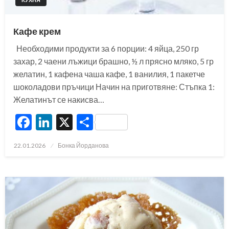
Кафе крем
Необходими продукти за 6 порции: 4 яйца, 250 гр
захар, 2 чаени лъжици брашно, ½ л прясно мляко, 5 гр
желатин, 1 кафена чаша кафе, 1 ванилия, 1 пакетче
шоколадови пръчици Начин на приготвяне: Стъпка 1:
Желатинът се накисва…
Facebook
LinkedIn
X
Share
Posted
22.01.2026
Бонка Йорданова
on