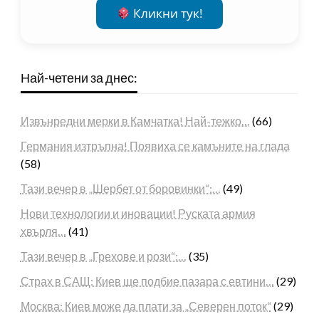
Кликни тук!
Най-четени за днес:
Извънредни мерки в Камчатка! Най-тежко…
(66)
Германия изтръпна! Появиха се камъните на глада
(58)
Тази вечер в „Шербет от боровинки“:…
(49)
Нови технологии и иновации! Руската армия
хвърля…
(41)
Тази вечер в „Грехове и рози“:…
(35)
Страх в САЩ: Киев ще подбие пазара с евтини…
(29)
Москва: Киев може да плати за „Северен поток“
(29)