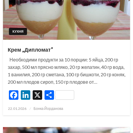
КУХНЯ
Крем „Дипломат”
Необходими продукти за 10 порции: 5 яйца, 200 гр
захар, 500 мл прясно мляко, 20 гр желатин, 40 гр вода,
1 ванилия, 200 гр сметана, 100 гр бишкоти, 20 гр коняк,
200 мл плодов сироп, 150 гр плодове от…
Facebook
LinkedIn
X
Share
Posted
22.01.2026
Бонка Йорданова
on