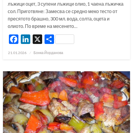
лъжици оцет, 3 супени лъжици олио, 1 чаена лъжичка
сол. Приготвяне: Замесва се средно меко тесто от
пресятото брашно, 300 мл. вода, солта, оцета и
олиото. По време на месенето…
Facebook
LinkedIn
X
Share
Posted
21.01.2026
Бонка Йорданова
on