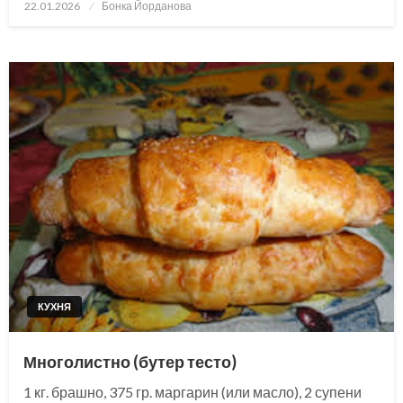
Posted
22.01.2026
Бонка Йорданова
on
КУХНЯ
Многолистно (бутер тесто)
1 кг. брашно, 375 гр. маргарин (или масло), 2 супени