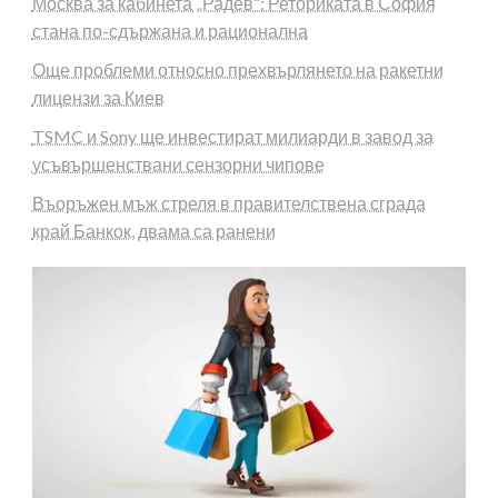
Москва за кабинета „Радев“: Реториката в София
стана по-сдържана и рационална
Още проблеми относно прехвърлянето на ракетни
лицензи за Киев
TSMC и Sony ще инвестират милиарди в завод за
усъвършенствани сензорни чипове
Въоръжен мъж стреля в правителствена сграда
край Банкок, двама са ранени