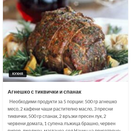
КУХНЯ
Агнешко с тиквички и спанак
Необходими продукти за 5 порции: 500 гр агнешко
месо, 2 кафени чаши растително масло, 3 пресни
тиквички, 500 гр спанак, 2 връзки пресен лук, 2
червени домата, 1 супена лъжица брашно, червен
пипер, джоджен, магданоз, сол Начин на приготвяне: