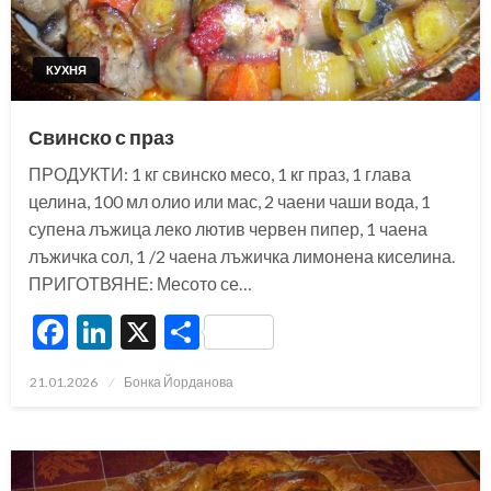
КУХНЯ
Свинско с праз
ПРОДУКТИ: 1 кг свинско месо, 1 кг праз, 1 глава
целина, 100 мл олио или мас, 2 чаени чаши вода, 1
супена лъжица леко лютив червен пипер, 1 чаена
лъжичка сол, 1 /2 чаена лъжичка лимонена киселина.
ПРИГОТВЯНЕ: Месото се…
Facebook
LinkedIn
X
Share
Posted
21.01.2026
Бонка Йорданова
on