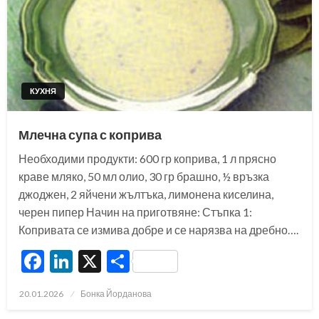
КУХНЯ
Млечна супа с коприва
Необходими продукти: 600 гр коприва, 1 л прясно
краве мляко, 50 мл олио, 30 гр брашно, ½ връзка
джоджен, 2 яйчени жълтъка, лимонена киселина,
черен пипер Начин на приготвяне: Стъпка 1:
Копривата се измива добре и се нарязва на дребно….
Facebook
LinkedIn
X
Share
Posted
20.01.2026
Бонка Йорданова
on