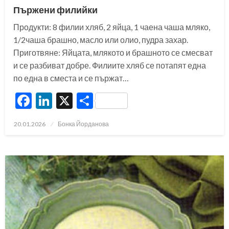
Пържени филийки
Продукти: 8 филии хляб, 2 яйца, 1 чаена чаша мляко,
1/2чаша брашно, масло или олио, пудра захар.
Приготвяне: Яйцата, млякото и брашното се смесват
и се разбиват добре. Филиите хляб се потапят една
по една в сместа и се пържат…
Facebook
LinkedIn
X
Share
Posted
20.01.2026
Бонка Йорданова
on