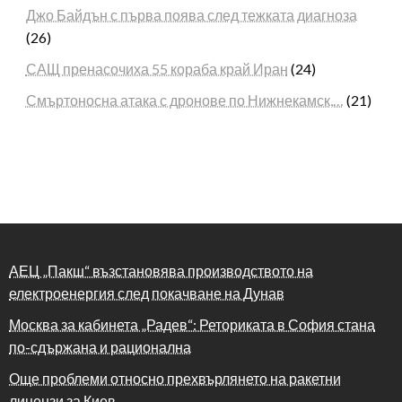
Джо Байдън с първа поява след тежката диагноза
(26)
САЩ пренасочиха 55 кораба край Иран
(24)
Смъртоносна атака с дронове по Нижнекамск,…
(21)
АЕЦ „Пакш“ възстановява производството на
електроенергия след покачване на Дунав
Москва за кабинета „Радев“: Реториката в София стана
по-сдържана и рационална
Още проблеми относно прехвърлянето на ракетни
лицензи за Киев