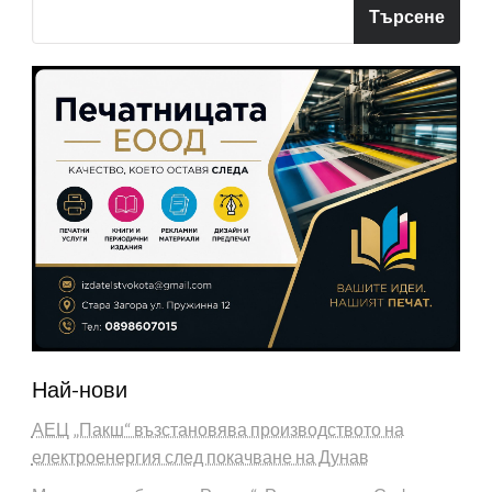
Търсене
Най-нови
АЕЦ „Пакш“ възстановява производството на
електроенергия след покачване на Дунав