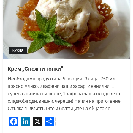
КУХНЯ
Крем „Снежни топки”
Необходими продукти за 5 порции: 3 яйца, 750 мл
прясно мляко, 2 кафени чаши захар, 2 ванилии, 1
супена лъжица нишесте, 1 кафена чаша плодове от
сладко(ягоди, вишни, череши) Начин на приготвяне:
Стъпка 1: Жълтъците и белтъците на яйцата се…
Facebook
LinkedIn
X
Share