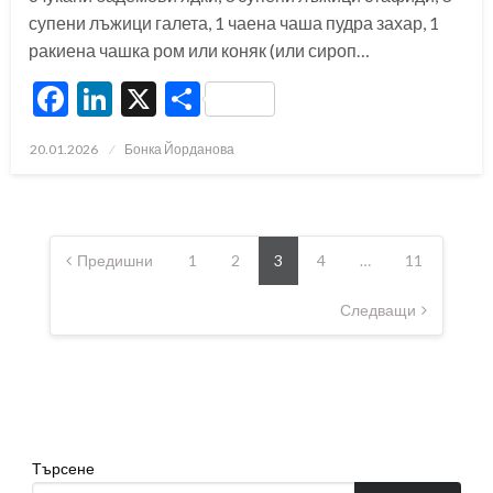
супени лъжици галета, 1 чаена чаша пудра захар, 1
ракиена чашка ром или коняк (или сироп…
Facebook
LinkedIn
X
Share
Posted
20.01.2026
Бонка Йорданова
on
Разделяне
на
Предишни
1
2
3
4
…
11
публикациите
Следващи
на
страници
Търсене