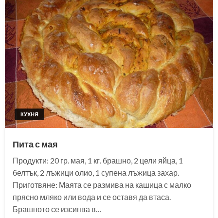
КУХНЯ
Пита с мая
Продукти: 20 гр. мая, 1 кг. брашно, 2 цели яйца, 1
белтък, 2 лъжици олио, 1 супена лъжица захар.
Приготвяне: Маята се размива на кашица с малко
прясно мляко или вода и се оставя да втаса.
Брашното се изсипва в…