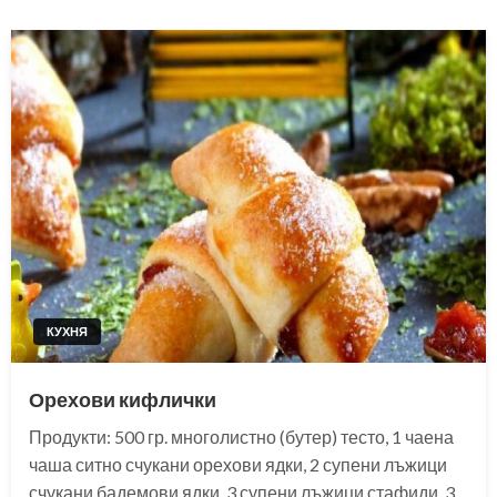
КУХНЯ
Орехови кифлички
Продукти: 500 гр. многолистно (бутер) тесто, 1 чаена
чаша ситно счукани орехови ядки, 2 супени лъжици
счукани бадемови ядки, 3 супени лъжици стафиди, 3