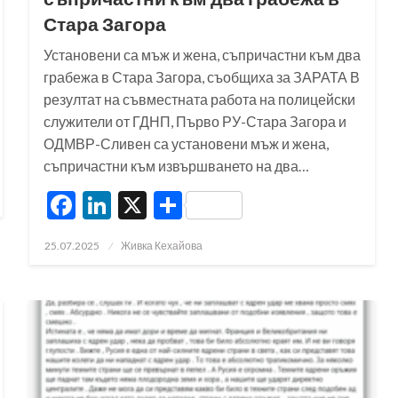
Стара Загора
Установени са мъж и жена, съпричастни към два
грабежа в Стара Загора, съобщиха за ЗАРАТА В
резултат на съвместната работа на полицейски
служители от ГДНП, Първо РУ-Стара Загора и
ОДМВР-Сливен са установени мъж и жена,
съпричастни към извършването на два…
Facebook
LinkedIn
X
Share
Posted
25.07.2025
Живка Кехайова
on