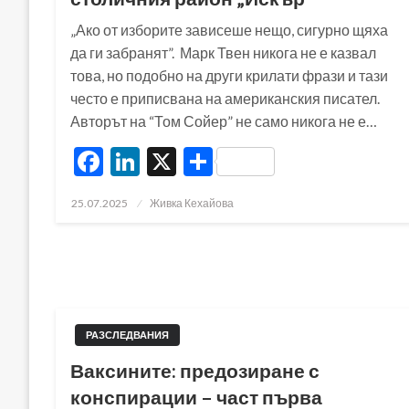
„Ако от изборите зависеше нещо, сигурно щяха
да ги забранят”. Марк Твен никога не е казвал
това, но подобно на други крилати фрази и тази
често е приписвана на американския писател.
Авторът на “Том Сойер” не само никога не е…
Facebook
LinkedIn
X
Share
Posted
25.07.2025
Живка Кехайова
on
РАЗСЛЕДВАНИЯ
Ваксините: предозиране с
конспирации – част първа