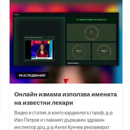
РАЗСЛЕДВАНИЯ
Онлайн измама използва имената
на известни лекари
Видео и статия, в които кардиологът проф. д-р
Иво Петров и главният държавен здравен
инспектор доц. д-р Ангел Кунчев рекламират