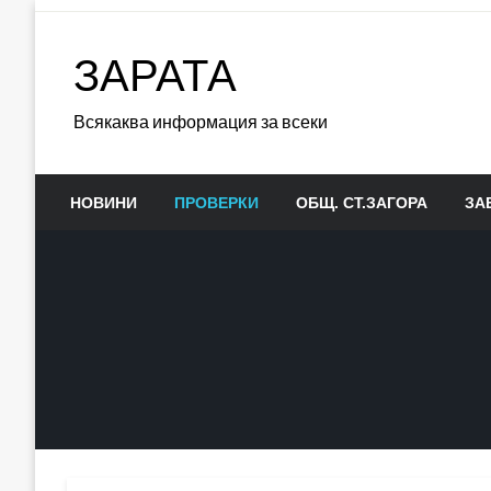
Skip
to
ЗАРАТА
content
Всякаква информация за всеки
НОВИНИ
ПРОВЕРКИ
ОБЩ. СТ.ЗАГОРА
ЗА