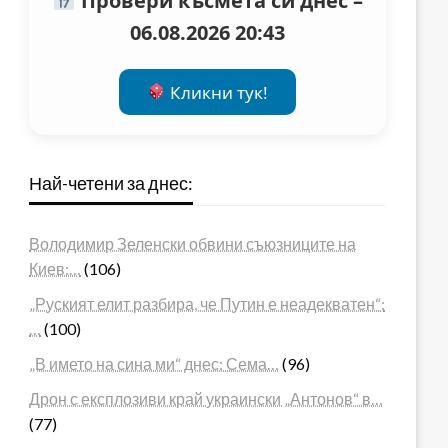
Провери късмета си днес –
06.08.2026 20:43
Кликни тук!
Най-четени за днес:
Володимир Зеленски обвини съюзниците на
Киев:…
(106)
„Руският елит разбира, че Путин е неадекватен“:
…
(100)
„В името на сина ми“ днес: Сема…
(96)
Дрон с експлозиви край украински „Антонов“ в…
(77)