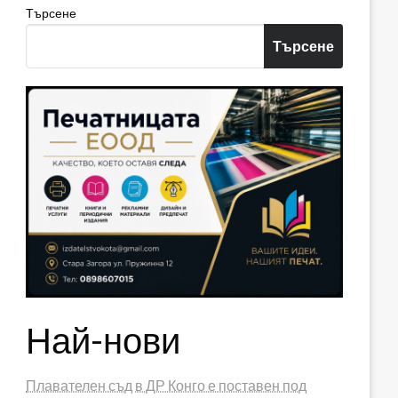
Търсене
Търсене
Най-нови
Плавателен съд в ДР Конго е поставен под