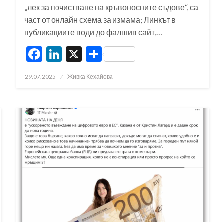
„лек за почистване на кръвоносните съдове“, са
част от онлайн схема за измама; Линкът в
публикациите води до фалшив сайт,…
Facebook
LinkedIn
X
Share
Posted
29.07.2025
Живка Кехайова
on