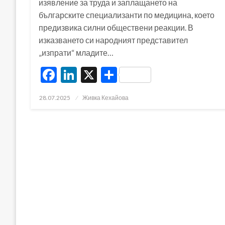
изявление за труда и заплащането на
българските специализанти по медицина, което
предизвика силни обществени реакции. В
изказването си народният представител
„изпрати“ младите…
Facebook
LinkedIn
X
Share
Posted
28.07.2025
Живка Кехайова
on