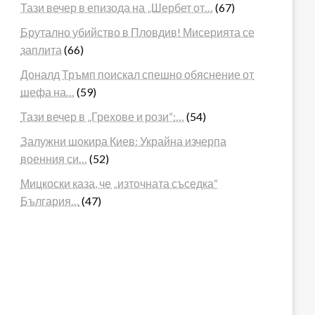
Тази вечер в епизода на „Шербет от…
(67)
Брутално убийство в Пловдив! Мисерията се
заплита
(66)
Доналд Тръмп поискал спешно обяснение от
шефа на…
(59)
Тази вечер в „Грехове и рози“:…
(54)
Залужни шокира Киев: Украйна изчерпа
военния си…
(52)
Мицкоски каза, че „източната съседка“
България…
(47)