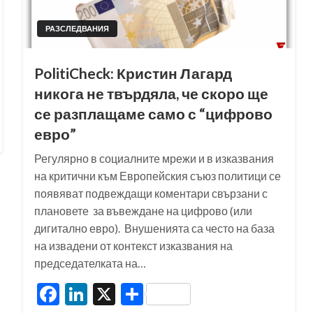
РАЗСЛЕДВАНИЯ
PolitiCheck: Кристин Лагард
никога не твърдяла, че скоро ще
се разплащаме само с “цифрово
евро”
Регулярно в социалните мрежи и в изказвания
на критични към Европейския съюз политици се
появяват подвеждащи коментари свързани с
плановете за въвеждане на цифрово (или
дигитално евро). Внушенията са често на база
на извадени от контекст изказвания на
председателката на…
Facebook
LinkedIn
X
Share