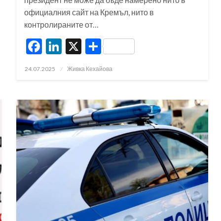
официалния сайт на Кремъл, нито в
контролираните от…
Facebook
LinkedIn
X
Share
Posted
24.07.2025
Живка Кехайова
on