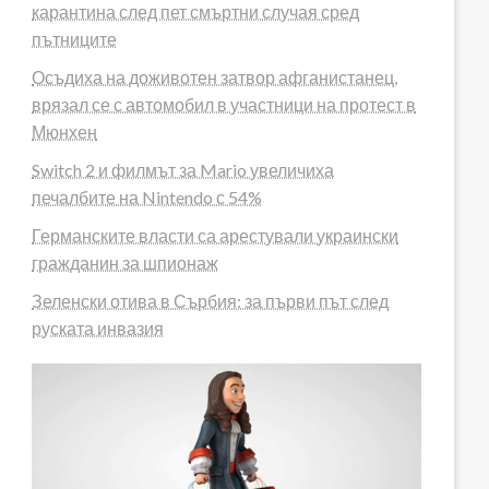
карантина след пет смъртни случая сред
пътниците
Осъдиха на доживотен затвор афганистанец,
врязал се с автомобил в участници на протест в
Мюнхен
Switch 2 и филмът за Mario увеличиха
печалбите на Nintendo с 54%
Германските власти са арестували украински
гражданин за шпионаж
Зеленски отива в Сърбия: за първи път след
руската инвазия