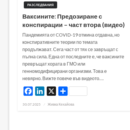
РАЗСЛЕДВАНИЯ
Ваксините: Предозиране с
конспирации – част втора (видео)
Пандемията от COVID-19 отмина отдавна, но
конспиративните теории по темата
продължават. Сега част от тях се завръщат с
пълна сила. Една от последните е, че ваксините
превръщат хората в ГМО или
генномодифицирани организми. Това е
невярно. Вижте повече във видеото….
Facebook
LinkedIn
X
Share
Posted
30.07.2025
Живка Кехайова
on