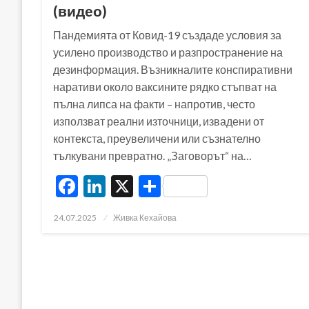
(видео)
Пандемията от Ковид-19 създаде условия за
усилено производство и разпространение на
дезинформация. Възникналите конспиративни
наративи около ваксините рядко стъпват на
пълна липса на факти – напротив, често
използват реални източници, извадени от
контекста, преувеличени или съзнателно
тълкувани превратно. „Заговорът“ на…
Facebook
LinkedIn
X
Share
Posted
24.07.2025
Живка Кехайова
on