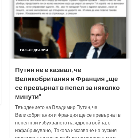
РАЗСЛЕДВАНИЯ
Путин не е казвал, че
Великобритания и Франция „ще
се превърнат в пепел за няколко
минути”
Твърдението на Владимир Путин, че
Великобритания и Франция ще се превърнат в
пепел при избухването на ядрена война, е
изфабрикувано; Такова изказване на руския
президент не може да бъде намерено нито в