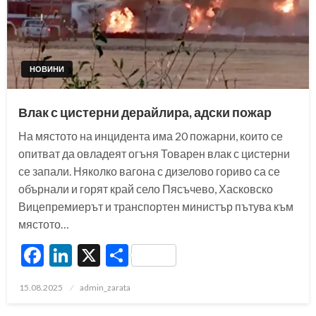
НОВИНИ
Влак с цистерни дерайлира, адски пожар
На мястото на инцидента има 20 пожарни, които се
опитват да овладеят огъня Товарен влак с цистерни
се запали. Няколко вагона с дизелово гориво са се
обърнали и горят край село Пясъчево, Хасковско
Вицепремиерът и транспортен министър пътува към
мястото…
Facebook
LinkedIn
X
Share
Posted
15.08.2025
admin_zarata
on