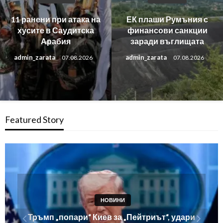
11 ранени при атака на
ЕК плаши Румъния с
хусите в Саудитска
финансови санкции
Арабия
заради въглищата
admin_zarata
admin_zarata
07.08.2026
07.08.2026
Featured Story
НОВИНИ
Белград потвърди: Зеленски пристига