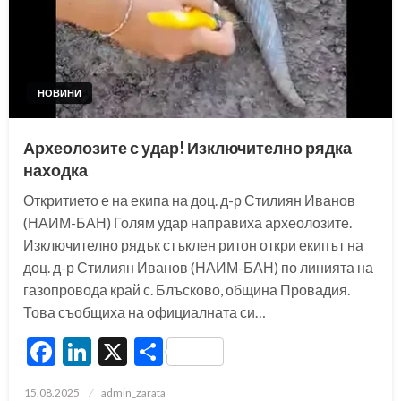
НОВИНИ
Археолозите с удар! Изключително рядка
находка
Откритието е на екипа на доц. д-р Стилиян Иванов
(НАИМ-БАН) Голям удар направиха археолозите.
Изключително рядък стъклен ритон откри екипът на
доц. д-р Стилиян Иванов (НАИМ-БАН) по линията на
газопровода край с. Блъсково, община Провадия.
Това съобщиха на официалната си…
Facebook
LinkedIn
X
Share
Posted
15.08.2025
admin_zarata