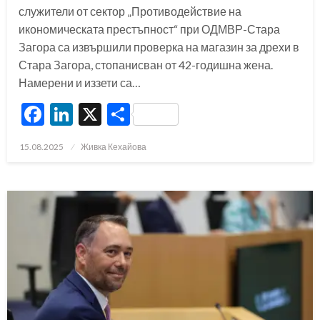
служители от сектор „Противодействие на
икономическата престъпност“ при ОДМВР-Стара
Загора са извършили проверка на магазин за дрехи в
Стара Загора, стопанисван от 42-годишна жена.
Намерени и иззети са…
Facebook
LinkedIn
X
Share
Posted
15.08.2025
Живка Кехайова
on