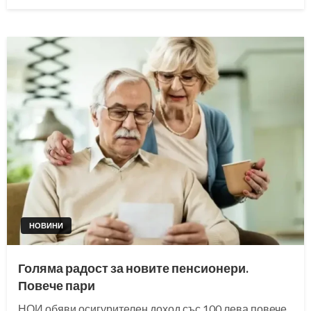
on
НОВИНИ
Голяма радост за новите пенсионери.
Повече пари
НОИ обяви осигурителен доход със 100 лева повече