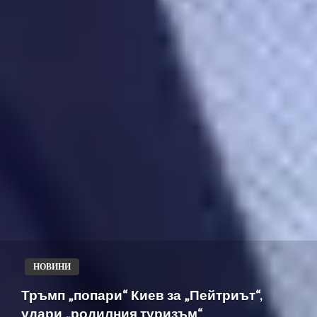
НОВИНИ
Тръмп „попари“ Киев за „Пейтриът“,
удари „родилния туризъм“