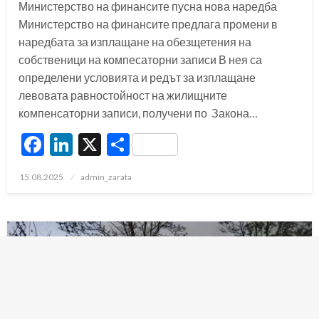
Министерство на финансите пусна нова наредба
Министерство на финансите предлага промени в
наредбата за изплащане на обезщетения на
собственици на компесаторни записи В нея са
определени условията и редът за изплащане
левовата равностойност на жилищните
компенсаторни записи, получени по Закона…
Facebook
LinkedIn
X
Share
Posted
15.08.2025
admin_zarata
on