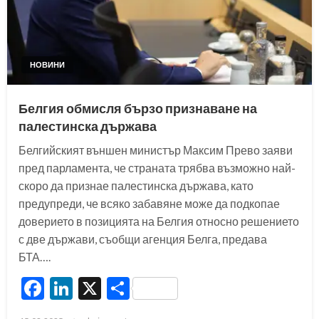
НОВИНИ
Белгия обмисля бързо признаване на
палестинска държава
Белгийският външен министър Максим Прево заяви
пред парламента, че страната трябва възможно най-
скоро да признае палестинска държава, като
предупреди, че всяко забавяне може да подкопае
доверието в позицията на Белгия относно решението
с две държави, съобщи агенция Белга, предава
БТА….
Facebook
LinkedIn
X
Share
Posted