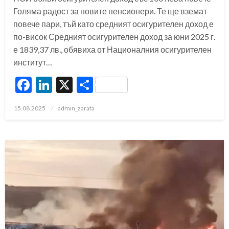
Голяма радост за новите пенсионери. Те ще вземат
повече пари, тъй като средният осигурителен доход е
по-висок Средният осигурителен доход за юни 2025 г.
е 1839,37 лв., обявиха от Националния осигурителен
институт…
Facebook
LinkedIn
X
Share
Posted
15.08.2025
admin_zarata
on