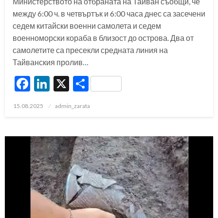
Министерството на отбраната на Тайван съобщи, че
между 6:00 ч. в четвъртък и 6:00 часа днес са засечени
седем китайски военни самолета и седем
военноморски кораба в близост до острова. Два от
самолетите са пресекли средната линия на
Тайванския пролив…
Facebook
LinkedIn
X
Share
Posted
15.08.2025
admin_zarata
on