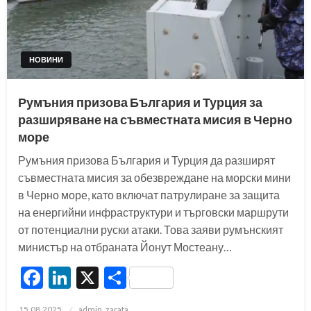
НОВИНИ
Румъния призова България и Турция за
разширяване на съвместната мисия в Черно
море
Румъния призова България и Турция да разширят
съвместната мисия за обезвреждане на морски мини
в Черно море, като включат патрулиране за защита
на енергийни инфраструктури и търговски маршрути
от потенциални руски атаки. Това заяви румънският
министър на отбраната Йонут Мостеану…
Facebook
LinkedIn
X
Share
Posted
15.08.2025
admin_zarata