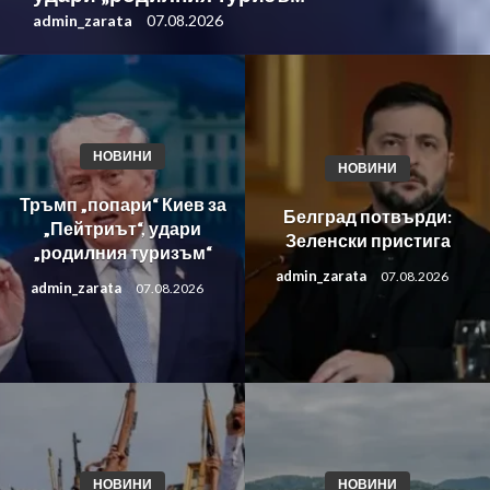
admin_zarata
07.08.2026
НОВИНИ
НОВИНИ
Тръмп „попари“ Киев за
Белград потвърди:
„Пейтриът“, удари
Зеленски пристига
„родилния туризъм“
admin_zarata
07.08.2026
admin_zarata
07.08.2026
НОВИНИ
НОВИНИ