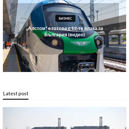
НОВИНИ
Спешно в Берлин! Канцлерът Мерц свика
среща на Националния съвет за
сигурност след инцидента с дрон с
взривно устройство в Лайпциг
Latest post