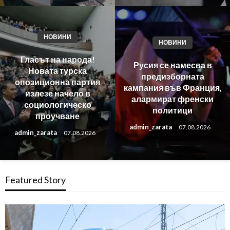
НОВИНИ
НОВИНИ
Гласът на народа!
Русия се намесва в
Новата турска
предизборната
опозиционна партия
кампания във Франция,
излезе начело в
алармират френски
социологическо
политици
проучване
admin_zarata
07.08.2026
admin_zarata
07.08.2026
Featured Story