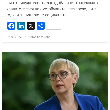
съюз принудително налага добавянето насекоми в
храните, е сред най-устойчивите през последните
години в България. В социалната…
Facebook
LinkedIn
X
Share
Posted
02.08.2026
Живка Кехайова
on