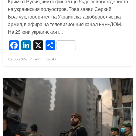
Крим от Русия, чийто финал ще бъде освобождението
на украинския полуостров. Това заяви Серхий
Братчук, говорител на Украинската доброволческа
армия, в ефира на телевизионния канал FREEДОМ.
На 25 юни украинският…
Facebook
LinkedIn
X
Share
Posted
02.08.2026
admin_zarata
on