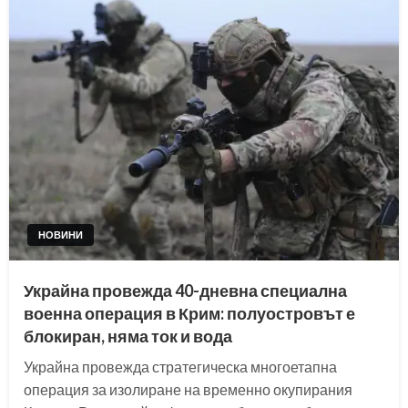
НОВИНИ
Украйна провежда 40-дневна специална
военна операция в Крим: полуостровът е
блокиран, няма ток и вода
Украйна провежда стратегическа многоетапна
операция за изолиране на временно окупирания