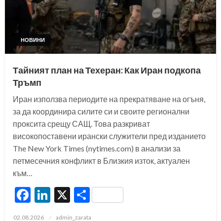
НОВИНИ
Тайният план на Техеран: Как Иран подкопа
Тръмп
Иран използва периодите на прекратяване на огъня,
за да координира силите си и своите регионални
проксита срещу САЩ. Това разкриват
високопоставени ирански служители пред изданието
The New York Times (nytimes.com) в анализи за
петмесечния конфликт в Близкия изток, актуален
към…
Facebook
LinkedIn
X
Share
Posted
02.08.2026
admin_zarata