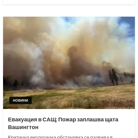
on
НОВИНИ
Евакуация в САЩ: Пожар заплашва щата
Вашингтон
Критична екологична обстановка се развива в