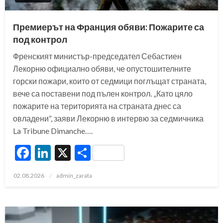
Премиерът на Франция обяви: Пожарите са
под контрол
Френският министър-председател Себастиен
Лекорню официално обяви, че опустошителните
горски пожари, които от седмици поглъщат страната,
вече са поставени под пълен контрол. „Като цяло
пожарите на територията на страната днес са
овладени“, заяви Лекорню в интервю за седмичника
La Tribune Dimanche….
Facebook
LinkedIn
X
Share
Posted
02.08.2026
admin_zarata
on