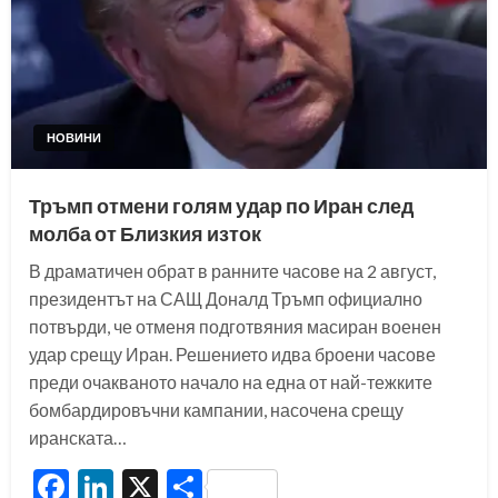
НОВИНИ
Тръмп отмени голям удар по Иран след
молба от Близкия изток
В драматичен обрат в ранните часове на 2 август,
президентът на САЩ Доналд Тръмп официално
потвърди, че отменя подготвяния масиран военен
удар срещу Иран. Решението идва броени часове
преди очакваното начало на една от най-тежките
бомбардировъчни кампании, насочена срещу
иранската…
Facebook
LinkedIn
X
Share