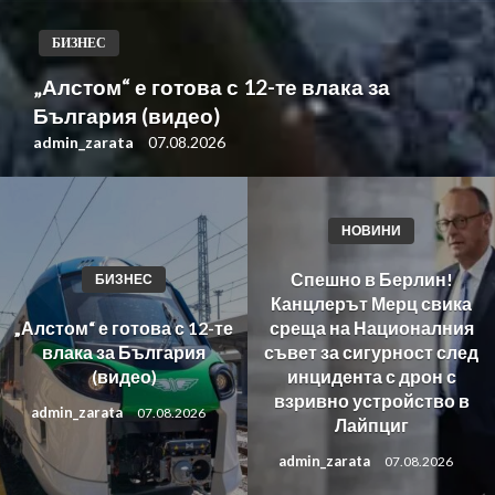
БИЗНЕС
„Алстом“ е готова с 12-те влака за
България (видео)
admin_zarata
07.08.2026
НОВИНИ
Спешно в Берлин!
БИЗНЕС
Канцлерът Мерц свика
„Алстом“ е готова с 12-те
среща на Националния
влака за България
съвет за сигурност след
(видео)
инцидента с дрон с
взривно устройство в
admin_zarata
07.08.2026
Лайпциг
admin_zarata
07.08.2026