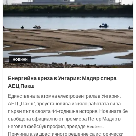
НОВИНИ
Енергийна криза в Унгария: Мадяр спира
АЕЦ Пакш
Единствената атомна електроцентрала в Унгария,
АЕЦ „Пакш“, преустановява изцяло работата си за
първи път в своята 44-годишна история. Новината бе
съобщена официално от премиера Петер Мадяр в
неговия фейсбук профил, предаде Reuters.
Причината за драстичното решение са исторически