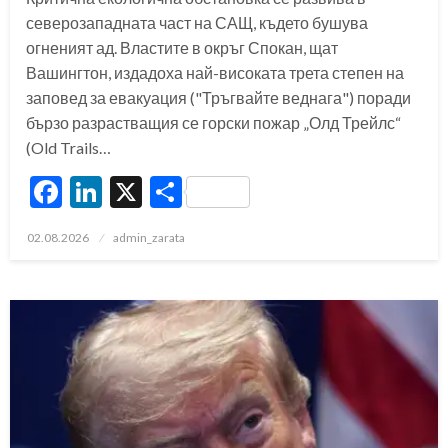
северозападната част на САЩ, където бушува
огненият ад. Властите в окръг Спокан, щат
Вашингтон, издадоха най-високата трета степен на
заповед за евакуация ("Тръгвайте веднага") поради
бързо разрастващия се горски пожар „Олд Трейлс“
(Old Trails…
Facebook
LinkedIn
X
Share
Posted
02.08.2026
admin_zarata
on