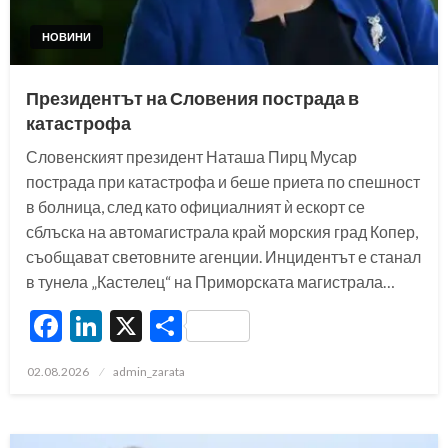
НОВИНИ
Президентът на Словения пострада в
катастрофа
Словенският президент Наташа Пирц Мусар
пострада при катастрофа и беше приета по спешност
в болница, след като официалният ѝ ескорт се
сблъска на автомагистрала край морския град Копер,
съобщават световните агенции. Инцидентът е станал
в тунела „Кастелец“ на Приморската магистрала…
Facebook
LinkedIn
X
Share
Posted
02.08.2026
admin_zarata
on