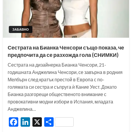
ЗАБАВНО
Сестрата на Бианка Ченсори също показа, че
предпочита да се разхожда гола (СНИМКИ)
Сестрата на дизайнерка Бианка Ченсори, 21-
годишната Анджелина Ченсори, се завърна в родния
Мелбърн след кратък престой в Европа с по-
голямата си сестра и съпруга ѝ Кание Уест. Докато
Бианка разгорещи общественото внимание с
провокативни модни избори в Испания, младата
Анджелина…
Facebook
LinkedIn
X
Share