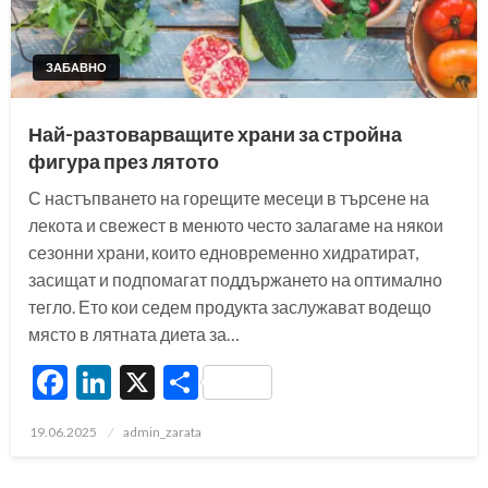
ЗАБАВНО
Най-разтоварващите храни за стройна
фигура през лятото
С настъпването на горещите месеци в търсене на
лекота и свежест в менюто често залагаме на някои
сезонни храни, които едновременно хидратират,
засищат и подпомагат поддържането на оптимално
тегло. Ето кои седем продукта заслужават водещо
място в лятната диета за…
Facebook
LinkedIn
X
Share
Posted
19.06.2025
admin_zarata
on