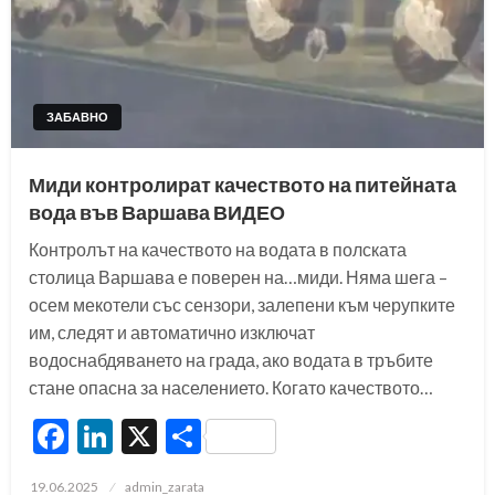
ЗАБАВНО
Миди контролират качеството на питейната
вода във Варшава ВИДЕО
Контролът на качеството на водата в полската
столица Варшава е поверен на…миди. Няма шега –
осем мекотели със сензори, залепени към черупките
им, следят и автоматично изключат
водоснабдяването на града, ако водата в тръбите
стане опасна за населението. Когато качеството…
Facebook
LinkedIn
X
Share
Posted
19.06.2025
admin_zarata