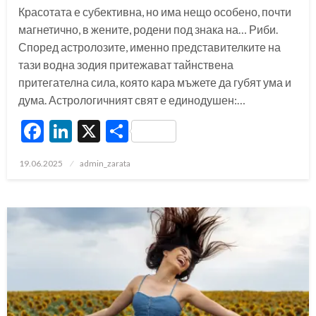
Красотата е субективна, но има нещо особено, почти
магнетично, в жените, родени под знака на… Риби.
Според астролозите, именно представителките на
тази водна зодия притежават тайнствена
притегателна сила, която кара мъжете да губят ума и
дума. Астрологичният свят е единодушен:…
Facebook
LinkedIn
X
Share
Posted
19.06.2025
admin_zarata
on