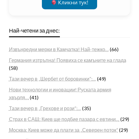
Кликни тук!
Най-четени за днес:
Извънредни мерки в Камчатка! Най-тежко…
(66)
Германия изтръпна! Появиха се камъните на глада
(58)
Тази вечер в „Шербет от боровинки“:…
(49)
Нови технологии и иновации! Руската армия
хвърля…
(41)
Тази вечер в „Грехове и рози“:…
(35)
Страх в САЩ: Киев ще подбие пазара с евтини…
(29)
Москва: Киев може да плати за „Северен поток“
(29)