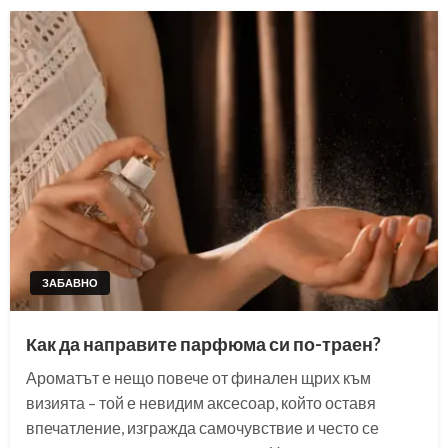
ЗАБАВНО
Как да направите парфюма си по-траен?
Ароматът е нещо повече от финален щрих към
визията – той е невидим аксесоар, който оставя
впечатление, изгражда самочувствие и често се