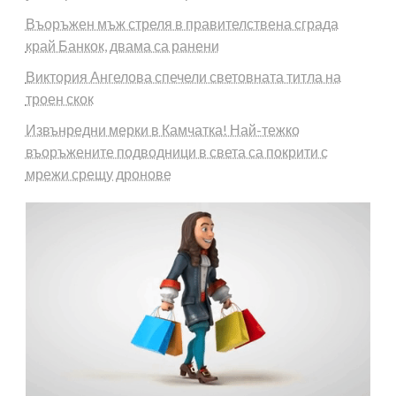
Въоръжен мъж стреля в правителствена сграда
край Банкок, двама са ранени
Виктория Ангелова спечели световната титла на
троен скок
Извънредни мерки в Камчатка! Най-тежко
въоръжените подводници в света са покрити с
мрежи срещу дронове