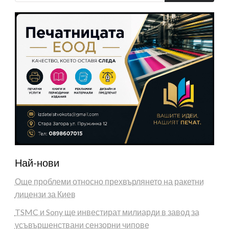
Най-нови
Още проблеми относно прехвърлянето на ракетни
лицензи за Киев
TSMC и Sony ще инвестират милиарди в завод за
усъвършенствани сензорни чипове