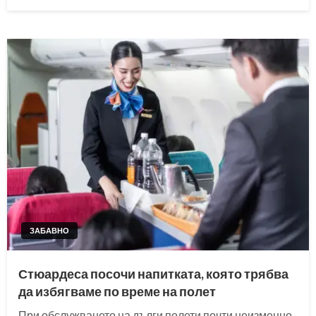
on
ЗАБАВНО
Стюардеса посочи напитката, която трябва
да избягваме по време на полет
При обслужването на дълги полети почти неизменно