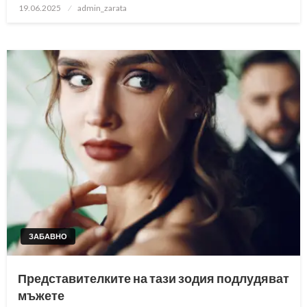
Posted
19.06.2025
admin_zarata
on
ЗАБАВНО
Представителките на тази зодия подлудяват
мъжете