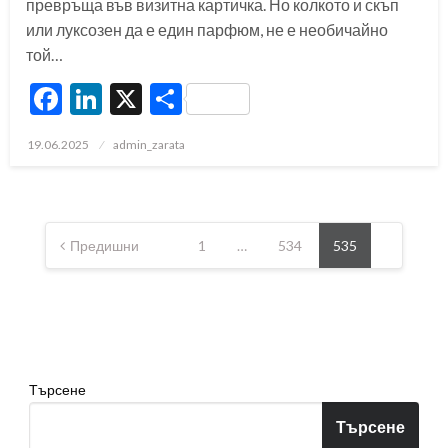
превръща във визитна картичка. Но колкото и скъп
или луксозен да е един парфюм, не е необичайно
той…
Facebook
LinkedIn
X
Share
Posted
19.06.2025
admin_zarata
on
Разделяне
на
Предишни
1
…
534
535
публикациите
на
страници
Търсене
Търсене