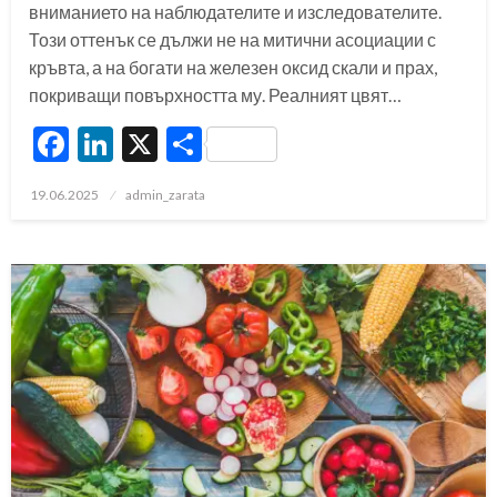
вниманието на наблюдателите и изследователите.
Този оттенък се дължи не на митични асоциации с
кръвта, а на богати на железен оксид скали и прах,
покриващи повърхността му. Реалният цвят…
Facebook
LinkedIn
X
Share
Posted
19.06.2025
admin_zarata
on