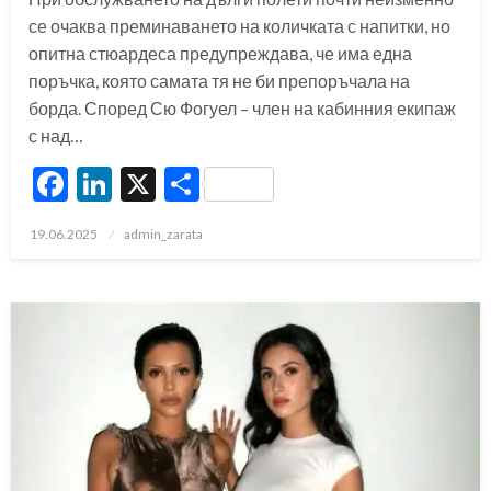
се очаква преминаването на количката с напитки, но
опитна стюардеса предупреждава, че има една
поръчка, която самата тя не би препоръчала на
борда. Според Сю Фогуел – член на кабинния екипаж
с над…
Facebook
LinkedIn
X
Share
Posted
19.06.2025
admin_zarata
on