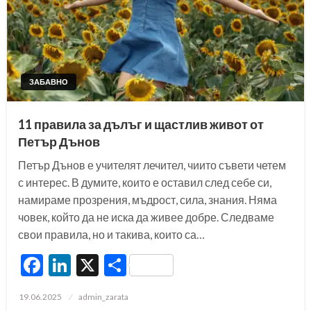
ЗАБАВНО
11 правила за дълъг и щастлив живот от
Петър Дънов
Петър Дънов е учителят лечител, чиито съвети четем
с интерес. В думите, които е оставил след себе си,
намираме прозрения, мъдрост, сила, знания. Няма
човек, който да не иска да живее добре. Следваме
свои правила, но и такива, които са…
Facebook
LinkedIn
X
Share
Posted
19.06.2025
admin_zarata
on