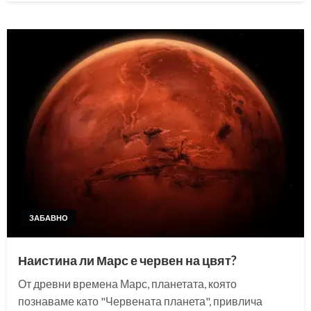
ЗАБАВНО
Наистина ли Марс е червен на цвят?
От древни времена Марс, планетата, която
познаваме като "Червената планета", привлича