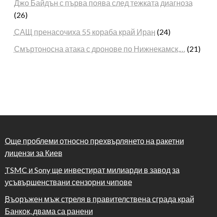
Джо Байдън с първа поява след тежката диагноза
(26)
САЩ пренасочиха 55 кораба край Иран
(24)
Смъртоносна атака с дронове по Нижнекамск,…
(21)
Още проблеми относно прехвърлянето на ракетни
лицензи за Киев
TSMC и Sony ще инвестират милиарди в завод за
усъвършенствани сензорни чипове
Въоръжен мъж стреля в правителствена сграда край
Банкок, двама са ранени