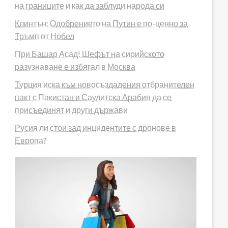
на границите и как да заблуди народа си
Клинтън: Одобрението на Путин е по-ценно за
Тръмп от Нобел
При Башар Асад! Шефът на сирийското
разузнаване е избягал в Москва
Турция иска към новосъздадения отбранителен
пакт с Пакистан и Саудитска Арабия да се
присъединят и други държави
Русия ли стои зад инцидентите с дронове в
Европа?