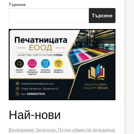
Търсене
Търсене
Най-нови
Володимир Зеленски: Путин обмисля затваряне