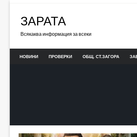
Skip
to
ЗАРАТА
content
Всякаква информация за всеки
НОВИНИ
ПРОВЕРКИ
ОБЩ. СТ.ЗАГОРА
ЗА