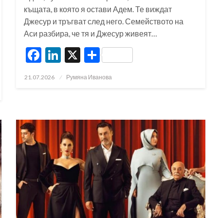
къщата, в която я остави Адем. Те виждат
Джесур и тръгват след него. Семейството на
Аси разбира, че тя и Джесур живеят…
Facebook
LinkedIn
X
Share
Posted
21.07.2026
Румяна Иванова
on