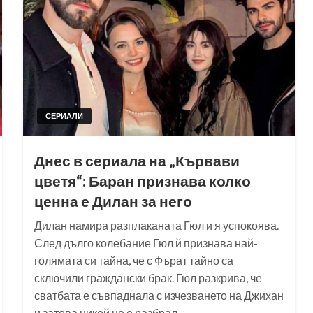
СЕРИАЛИ
Днес в сериала на „Кървави
цветя“: Баран признава колко
ценна е Дилан за него
Дилан намира разплаканата Гюл и я успокоява.
След дълго колебание Гюл й признава най-
голямата си тайна, че с Фърат тайно са
сключили граждански брак. Гюл разкрива, че
сватбата е съвпаднала с изчезването на Джихан
и затова никой не е разбрал….