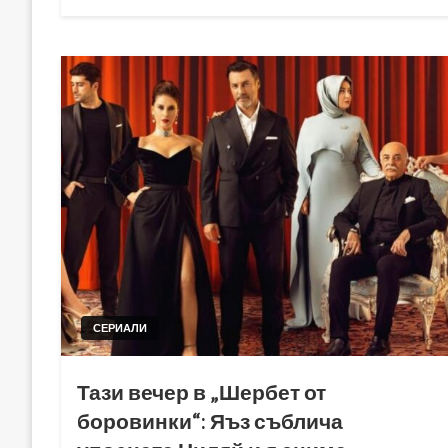
on
СЕРИАЛИ
Тази вечер в „Шербет от
боровинки“: Яъз съблича