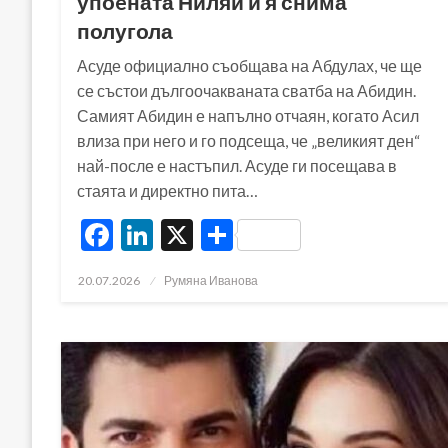
упоeната Ниляй и я снима
полугола
Асуде официално съобщава на Абдулах, че ще
се състои дългоочакваната сватба на Абидин.
Самият Абидин е напълно отчаян, когато Асил
влиза при него и го подсеща, че „великият ден“
най-после е настъпил. Асуде ги посещава в
стаята и директно пита…
Facebook
LinkedIn
X
Share
Posted
20.07.2026
Румяна Иванова
on