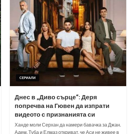
СЕРИАЛИ
Днес в „Диво сърце“: Деря
попречва на Гювен да изпрати
видеото с признанията си
Ханде моли Серхан да намери бавачка за Джан.
Адем, Туба и Елмаз откриват, че Аси не живее в