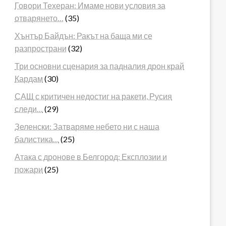
Говори Техеран: Имаме нови условия за
отварянето…
(35)
Хънтър Байдън: Ракът на баща ми се
разпространи
(32)
Три основни сценария за падналия дрон край
Кардам
(30)
САЩ с критичен недостиг на ракети, Русия
следи…
(29)
Зеленски: Затваряме небето ни с наша
балистика…
(25)
Атака с дронове в Белгород: Експлозии и
пожари
(25)