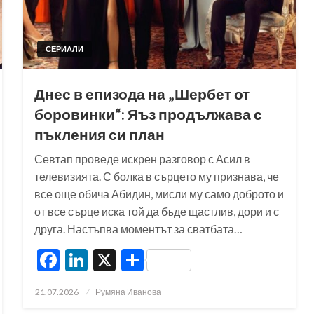
СЕРИАЛИ
Днес в епизода на „Шербет от
боровинки“: Яъз продължава с
пъкления си план
Севтап проведе искрен разговор с Асил в
телевизията. С болка в сърцето му признава, че
все още обича Абидин, мисли му само доброто и
от все сърце иска той да бъде щастлив, дори и с
друга. Настъпва моментът за сватбата…
Facebook
LinkedIn
X
Share
Posted
21.07.2026
Румяна Иванова
on