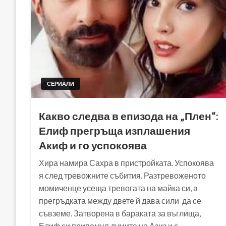
СЕРИАЛИ
Какво следва в епизода на „Плен“:
Елиф прегръща изплашения
Акиф и го успокоява
Хира намира Сахра в пристройката. Успокоява
я след тревожните събития. Разтревоженото
момиченце усеща тревогата на майка си, а
прегръдката между двете й дава сили да се
съвземе. Затворена в бараката за въглища,
Елиф си припомня думите на Азиз и с…