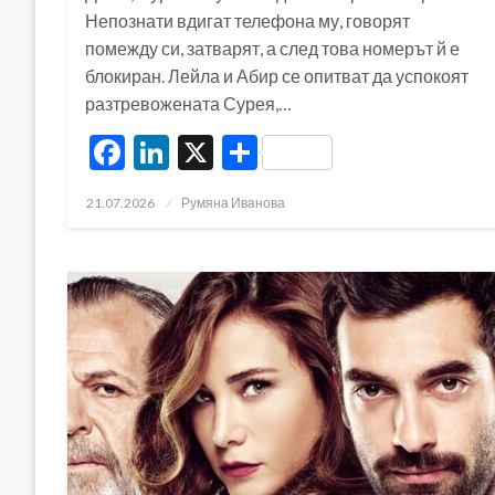
Непознати вдигат телефона му, говорят
помежду си, затварят, а след това номерът й е
блокиран. Лейла и Абир се опитват да успокоят
разтревожената Сурея,…
Facebook
LinkedIn
X
Share
Posted
21.07.2026
Румяна Иванова
on