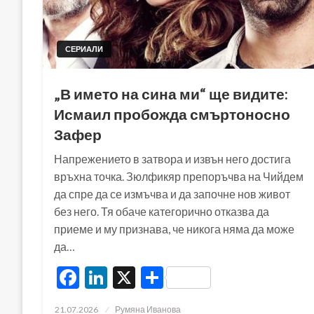
СЕРИАЛИ
„В името на сина ми“ ще видите:
Исмаил пробожда смъртоносно
Зафер
Напрежението в затвора и извън него достига
връхна точка. Зюлфикяр препоръчва на Чийдем
да спре да се измъчва и да започне нов живот
без него. Тя обаче категорично отказва да
приеме и му признава, че никога няма да може
да…
Facebook
LinkedIn
X
Share
Posted
21.07.2026
Румяна Иванова