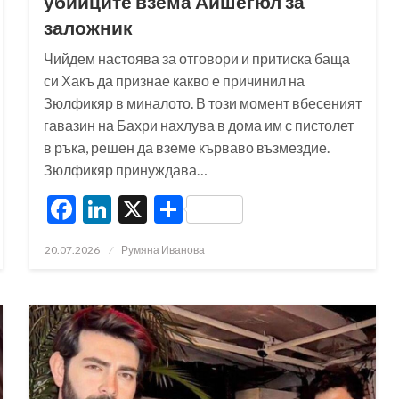
убийците взема Айшегюл за
заложник
Чийдем настоява за отговори и притиска баща
си Хакъ да признае какво е причинил на
Зюлфикяр в миналото. В този момент вбесеният
гавазин на Бахри нахлува в дома им с пистолет
в ръка, решен да вземе кърваво възмездие.
Зюлфикяр принуждава…
Facebook
LinkedIn
X
Share
Posted
20.07.2026
Румяна Иванова
on