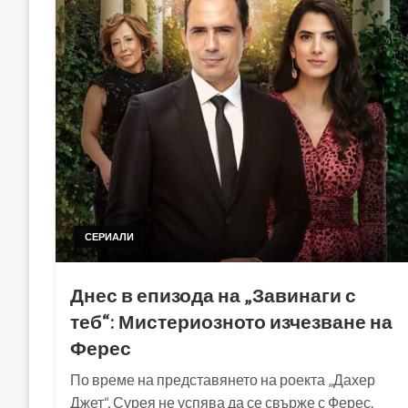
СЕРИАЛИ
Днес в епизода на „Завинаги с
теб“: Мистериозното изчезване на
Ферес
По време на представянето на роекта „Дахер
Джет“, Сурея не успява да се свърже с Ферес.