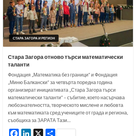
СТАРА ЗАГОРА И РЕГИОН
Стара Загора отново търси математически
таланти
Фондация „Математика без граници“ и Фондация
„Миню Балкански“ за четвърта поредна година
организират инициативата „Стара Загора търси
математически таланти“ – събитие, което насърчава
любознателността, творческото мислене и любовта
към математиката сред учениците от града и региона,
съобщиха за ЗАРАТА Тази…
Facebook
LinkedIn
X
Share