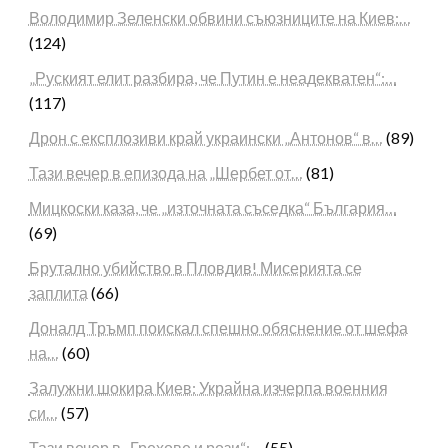
Володимир Зеленски обвини съюзниците на Киев:…
(124)
„Руският елит разбира, че Путин е неадекватен“:…
(117)
Дрон с експлозиви край украински „Антонов“ в…
(89)
Тази вечер в епизода на „Шербет от…
(81)
Мицкоски каза, че „източната съседка“ България…
(69)
Брутално убийство в Пловдив! Мисерията се
заплита
(66)
Доналд Тръмп поискал спешно обяснение от шефа
на…
(60)
Залужни шокира Киев: Украйна изчерпа военния
си…
(57)
Тази вечер в „Грехове и рози“:…
(55)