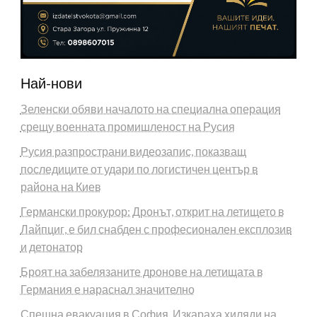
Най-нови
Зеленски обяви началото на специална операция
срещу военната промишленост на Русия
Русия разпространи видеозапис, показващ
последиците от удари по логистичен център в
района на Киев
Германски прокурор: Дронът, открит на летището в
Лайпциг, е бил снабден с професионален експлозив
и детонатор
Броят на забелязаните дронове на летищата в
Германия е нараснал значително
Спешна евакуация в София. Изкараха хиляди на