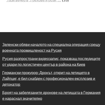
Зеленски обяви началото на специална операция срещу
военната промишленост на Русия
Русия разпространи видеозапис, показващ последиците
от удари по логистичен център в района на Киев
Германски прокурор: Дронът, открит на летището в
Лайпциг, е бил снабден с професионален експлозив и
детонатор
Броят на забелязаните дронове на летищата в Германия
е нараснал значително