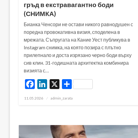
гръд в екстравагантно боди
(СНИМКА)
Бианка Ченсори не остави никого равнодушен с
поредна провокативна визия, споделена в
мрежата. Съпругата на Кание Уест публикува в
Instagram снимка, на която позира с плътно
прилепнало и доста изрязано черно боди върху
сив клин. 31-годишната архитектка комбинира
визията с…
Facebook
LinkedIn
X
Share
Posted
11.05.2026
admin_zarata
on