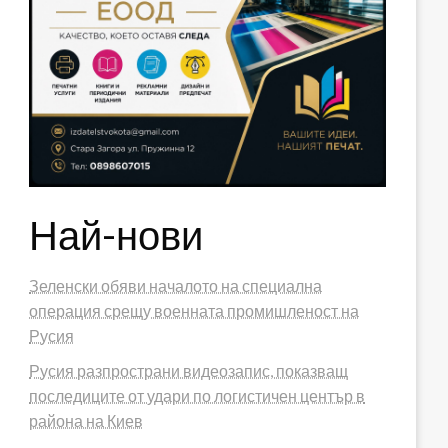
Най-нови
Зеленски обяви началото на специална
операция срещу военната промишленост на
Русия
Русия разпространи видеозапис, показващ
последиците от удари по логистичен център в
района на Киев