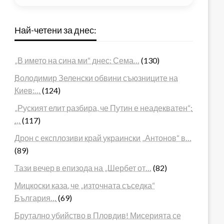
Най-четени за днес:
„В името на сина ми“ днес: Сема…
(130)
Володимир Зеленски обвини съюзниците на
Киев:…
(124)
„Руският елит разбира, че Путин е неадекватен“:
…
(117)
Дрон с експлозиви край украински „Антонов“ в…
(89)
Тази вечер в епизода на „Шербет от…
(82)
Мицкоски каза, че „източната съседка“
България…
(69)
Брутално убийство в Пловдив! Мисерията се