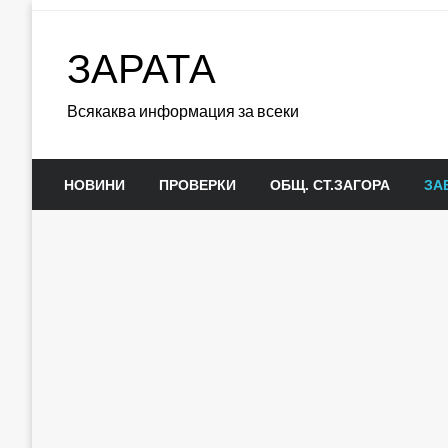
Skip
to
ЗАРАТА
content
Всякаква информация за всеки
НОВИНИ
ПРОВЕРКИ
ОБЩ. СТ.ЗАГОРА
ЗА