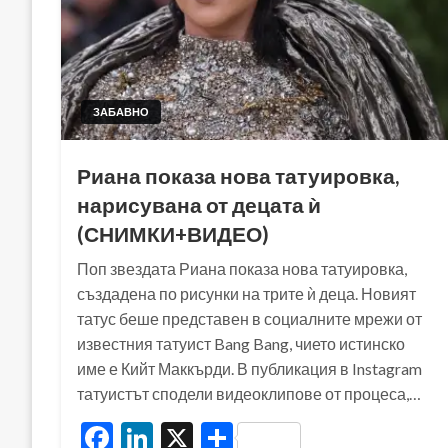
ЗАБАВНО
Риана показа нова татуировка,
нарисувана от децата ѝ
(СНИМКИ+ВИДЕО)
Поп звездата Риана показа нова татуировка,
създадена по рисунки на трите ѝ деца. Новият
татус беше представен в социалните мрежи от
известния татуист Bang Bang, чието истинско
име е Кийт Маккърди. В публикация в Instagram
татуистът сподели видеоклипове от процеса,…
Facebook
LinkedIn
X
Share