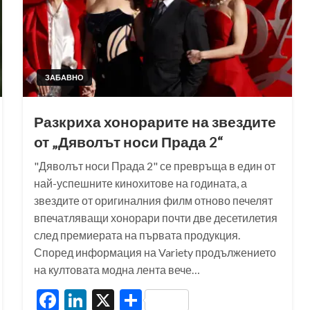
ЗАБАВНО
Разкриха хонорарите на звездите
от „Дяволът носи Прада 2“
"Дяволът носи Прада 2" се превръща в един от
най-успешните кинохитове на годината, а
звездите от оригиналния филм отново печелят
впечатляващи хонорари почти две десетилетия
след премиерата на първата продукция.
Според информация на Variety продължението
на култовата модна лента вече…
Facebook
LinkedIn
X
Share