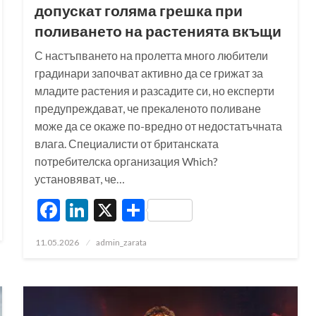
допускат голяма грешка при
поливането на растенията вкъщи
С настъпването на пролетта много любители
градинари започват активно да се грижат за
младите растения и разсадите си, но експерти
предупреждават, че прекаленото поливане
може да се окаже по-вредно от недостатъчната
влага. Специалисти от британската
потребителска организация Which?
установяват, че…
Facebook
LinkedIn
X
Share
Posted
11.05.2026
admin_zarata
on