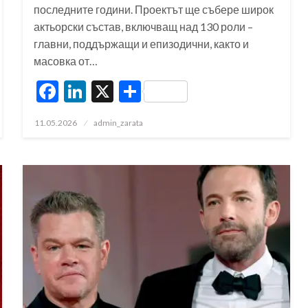
последните години. Проектът ще събере широк
актьорски състав, включващ над 130 роли –
главни, поддържащи и епизодични, както и
масовка от…
Facebook
LinkedIn
X
Share
Posted
11.05.2026
admin_zarata
on