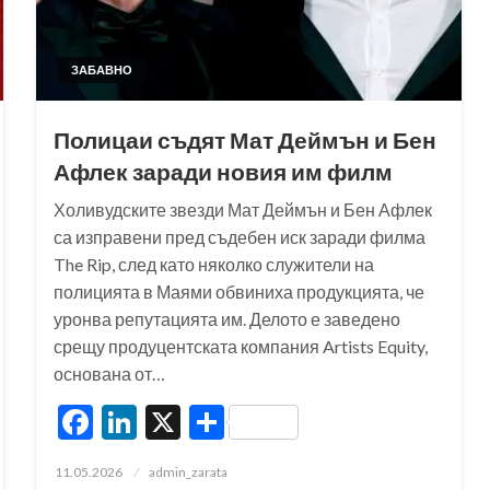
ЗАБАВНО
Полицаи съдят Мат Деймън и Бен
Афлек заради новия им филм
Холивудските звезди Мат Деймън и Бен Афлек
са изправени пред съдебен иск заради филма
The Rip, след като няколко служители на
полицията в Маями обвиниха продукцията, че
уронва репутацията им. Делото е заведено
срещу продуцентската компания Artists Equity,
основана от…
Facebook
LinkedIn
X
Share
Posted
11.05.2026
admin_zarata
on