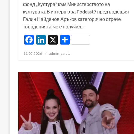
фонд „Култура“ към Министерството на
културата. В интервю за Podcast7 пред водещия
Галин Найденов Аръков категорично отрече
твърденията, че е получил…
Facebook
LinkedIn
X
Share
Posted
11.05.2026
admin_zarata
on