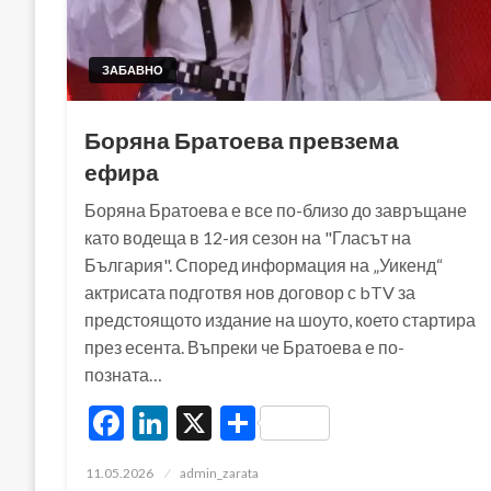
ЗАБАВНО
Боряна Братоева превзема
ефира
Боряна Братоева е все по-близо до завръщане
като водеща в 12-ия сезон на "Гласът на
България". Според информация на „Уикенд“
актрисата подготвя нов договор с bTV за
предстоящото издание на шоуто, което стартира
през есента. Въпреки че Братоева е по-
позната…
Facebook
LinkedIn
X
Share
Posted
11.05.2026
admin_zarata
on