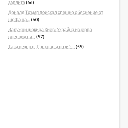
заплита
(66)
Доналд Тръмп поискал спешно обяснение от
шефа на…
(60)
Залужни шокира Киев: Украйна изчерпа
военния си…
(57)
Тази вечер в „Грехове и рози“:…
(55)