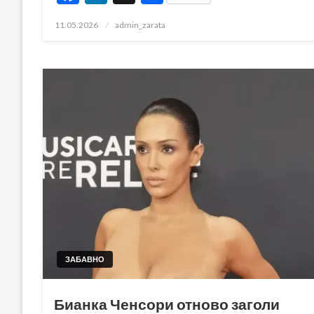
Posted
11.05.2026
admin_zarata
on
ЗАБАВНО
Бианка Ченсори отново заголи