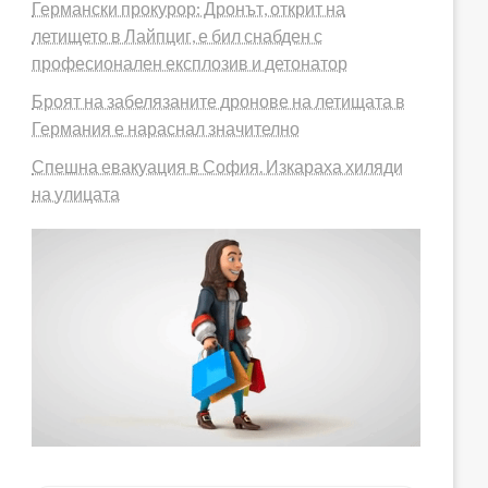
Германски прокурор: Дронът, открит на
летището в Лайпциг, е бил снабден с
професионален експлозив и детонатор
Броят на забелязаните дронове на летищата в
Германия е нараснал значително
Спешна евакуация в София. Изкараха хиляди
на улицата