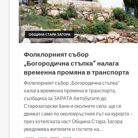
ОБЩИНА СТАРА ЗАГОРА
Фолклорният събор
„Богородична стъпка“ налага
временна промяна в транспорта
Фолклорният събор „Богородична стъпка“
налага временна промяна в транспорта,
съобщиха за ЗАРАТА Автобусите до
Старозагорски бани и околните села ще се
движат само по околовръстния път на курорта –
през хотелската част Община Стара Загора
уведомява жителите и гостите на…