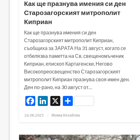
Как ще празнува имения си ден
Старозагорският митрополит
Киприан
Как ще празнува имения си ден
Старозагорският митрополит Киприан,
съобщиха за ЗАРАТА На 31 август, когато се
отбелязва паметта на Св. свещеномъченик
Киприан, епископ Картагенски, Негово
Високопреосвещенство Старозагорският
митрополит Киприан празнува своя имен ден.
Ден по-рано, на 30 август от…
Facebook
LinkedIn
X
Share
Posted
26.08.2025
Живка Кехайова
on