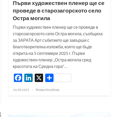
Първи художествен пленер ще се
проведе в старозагорското село
Остра могила
Първи художествен пленер ще се проведе в
старозагорското село Остра могила, съобщиха
за ЗАРАТА Арт събитието ще завърши с
благотворителна изложба, която ще бъде
открита на 5 септември 2025 г. Първи
художествен пленер „Остра могила сред
красотата на Средна гора“…
Facebook
LinkedIn
X
Share
Posted
26.08.2025
Живка Кехайова
on