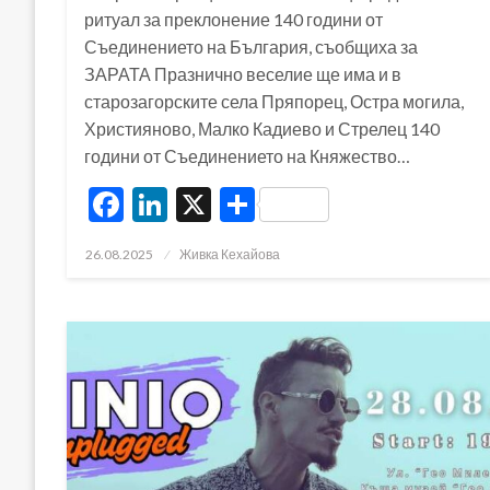
ритуал за преклонение 140 години от
Съединението на България, съобщиха за
ЗАРАТА Празнично веселие ще има и в
старозагорските села Пряпорец, Остра могила,
Християново, Малко Кадиево и Стрелец 140
години от Съединението на Княжество…
Facebook
LinkedIn
X
Share
Posted
26.08.2025
Живка Кехайова
on