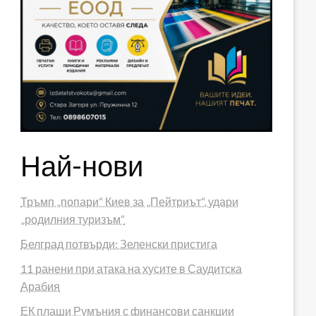
Най-нови
Тръмп „попари“ Киев за „Пейтриът“, удари
„родилния туризъм“
Белград потвърди: Зеленски пристига
11 ранени при атака на хусите в Саудитска
Арабия
ЕК плаши Румъния с финансови санкции