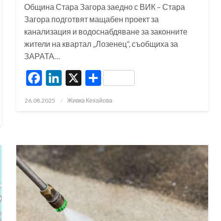
Община Стара Загора заедно с ВИК – Стара
Загора подготвят мащабен проект за
канализация и водоснабдяване за законните
жители на квартал „Лозенец“, съобщиха за
ЗАРАТА…
Facebook
LinkedIn
X
Share
Posted
26.08.2025
Живка Кехайова
on