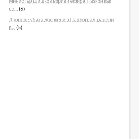
Министър Шишков взриви ефира. Разкри как
се…
(6)
Дронове убиха две жени в Павлоград, ранени
в…
(5)