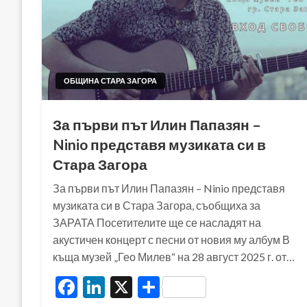
ОБЩИНА СТАРА ЗАГОРА
За първи път Илин Папазян –
Ninio представя музиката си в
Стара Загора
За първи път Илин Папазян – Ninio представя
музиката си в Стара Загора, съобщиха за
ЗАРАТА Посетителите ще се насладят на
акустичен концерт с песни от новия му албум В
къща музей „Гео Милев“ на 28 август 2025 г. от…
Facebook
LinkedIn
X
Share