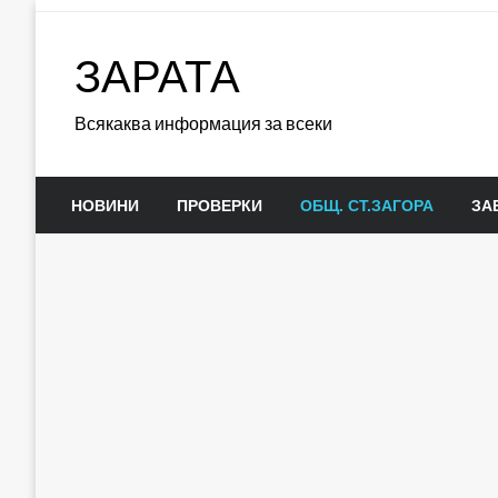
Skip
to
ЗАРАТА
content
Всякаква информация за всеки
НОВИНИ
ПРОВЕРКИ
ОБЩ. СТ.ЗАГОРА
ЗА