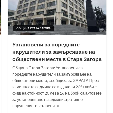
ОБЩИНА СТАРА ЗАГОРА
Установени са поредните
нарушители за замърсяване на
обществени места в Стара Загора
Община Стара Загора: Установени са
поредните нарушители за замърсяване на
обществени места, съобщиха за ЗАРАТА През
изминалата седмица са издадени 235 глоби с
фиш на стойност 20 лева 16 на брой са актовете
за установяване на административно
нарушение, съставени от…