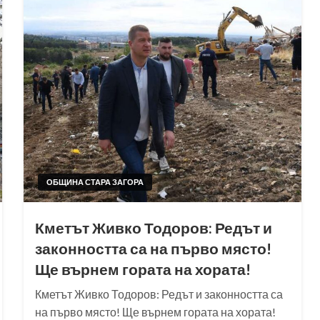
ОБЩИНА СТАРА ЗАГОРА
Кметът Живко Тодоров: Редът и
законността са на първо място!
Ще върнем гората на хората!
Кметът Живко Тодоров: Редът и законността са
на първо място! Ще върнем гората на хората!