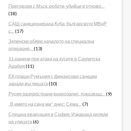
Преговори с Мъск, роботи-убийци и отново…
(18)
САЩ санкционираха Куба, българското МВнР
с…
(17)
Зеленски обяви началото на специална
операция…
(13)
11 ранени при атака на хусите в Саудитска
Арабия
(11)
ЕК плаши Румъния с финансови санкции
заради въглищата
(10)
Русия разпространи видеозапис, показващ…
(9)
„В името на сина ми“ днес: Сема…
(7)
Спешна евакуация в София. Изкараха хиляди
на улицата
(6)