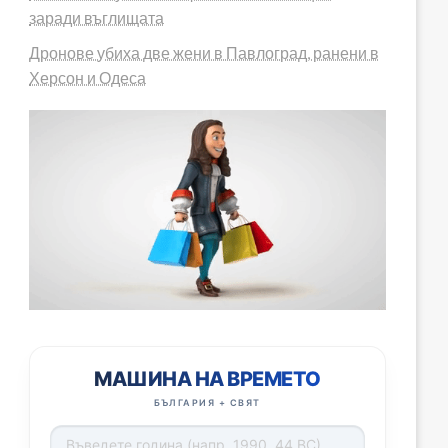
заради въглищата
Дронове убиха две жени в Павлоград, ранени в
Херсон и Одеса
МАШИНА НА ВРЕМЕТО
БЪЛГАРИЯ + СВЯТ