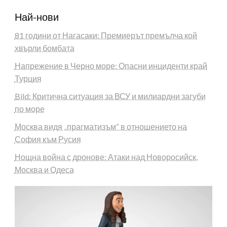
Най-нови
81 години от Нагасаки: Премиерът премълча кой
хвърли бомбата
Напрежение в Черно море: Опасни инциденти край
Турция
Bild: Критична ситуация за ВСУ и милиардни загуби
по море
Москва видя „прагматизъм“ в отношението на
София към Русия
Нощна война с дронове: Атаки над Новоросийск,
Москва и Одеса