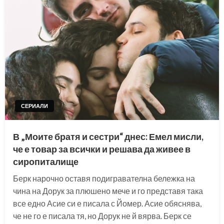
СЕРИАЛИ
В „Моите братя и сестри“ днес: Емел мисли,
че е товар за всички и решава да живее в
сиропиталище
Берк нарочно оставя подигравателна бележка на
чина на Дорук за плюшено мече и го представя така
все едно Асие си е писала с Йомер. Асие обяснява,
че не го е писала тя, но Дорук не й вярва. Берк се