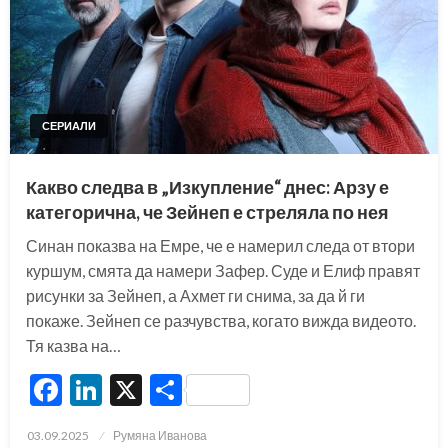
СЕРИАЛИ
Какво следва в „Изкупление“ днес: Арзу е
категорична, че Зейнеп е стреляла по нея
Синан показва на Емре, че е намерил следа от втори
куршум, смята да намери Зафер. Суде и Елиф правят
рисунки за Зейнеп, а Ахмет ги снима, за да й ги
покаже. Зейнеп се разчувства, когато вижда видеото.
Тя казва на…
Facebook
LinkedIn
X
Share
Posted
03.09.2025
Румяна Иванова
on