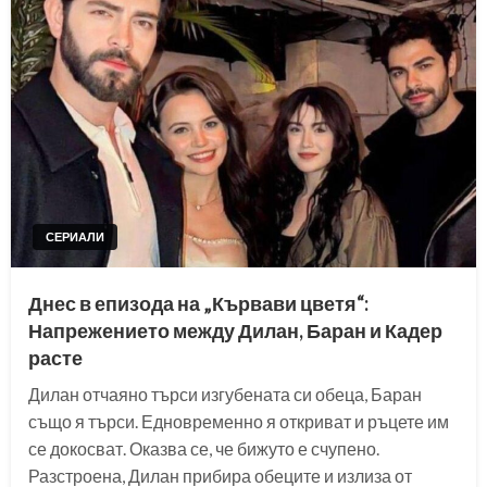
СЕРИАЛИ
Днес в епизода на „Кървави цветя“:
Напрежението между Дилан, Баран и Кадер
расте
Дилан отчаяно търси изгубената си обеца, Баран
също я търси. Едновременно я откриват и ръцете им
се докосват. Оказва се, че бижуто е счупено.
Разстроена, Дилан прибира обеците и излиза от