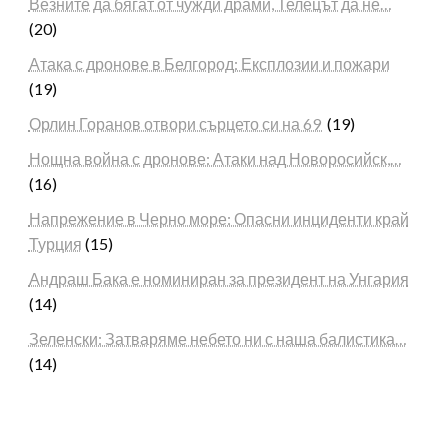
Везните да бягат от чужди драми, Телецът да не…
(20)
Атака с дронове в Белгород: Експлозии и пожари
(19)
Орлин Горанов отвори сърцето си на 69
(19)
Нощна война с дронове: Атаки над Новоросийск,…
(16)
Напрежение в Черно море: Опасни инциденти край
Турция
(15)
Андраш Бака е номиниран за президент на Унгария
(14)
Зеленски: Затваряме небето ни с наша балистика…
(14)