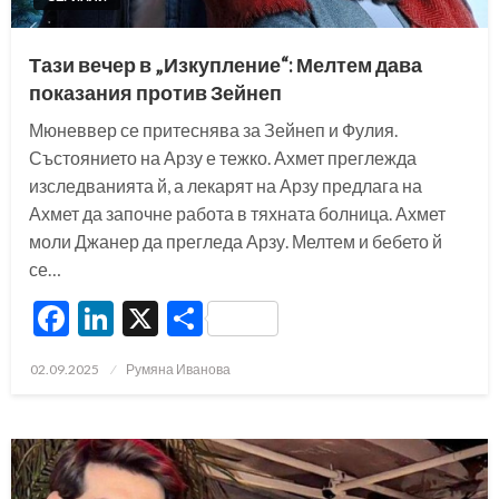
Тази вечер в „Изкупление“: Мелтем дава
показания против Зейнеп
Мюневвер се притеснява за Зейнеп и Фулия.
Състоянието на Арзу е тежко. Ахмет преглежда
изследванията й, а лекарят на Арзу предлага на
Ахмет да започне работа в тяхната болница. Ахмет
моли Джанер да прегледа Арзу. Мелтем и бебето й
се…
Facebook
LinkedIn
X
Share
Posted
02.09.2025
Румяна Иванова
on