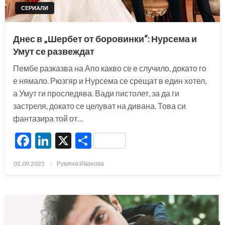
СЕРИАЛИ
Днес в „Шербет от боровинки“: Нурсема и
Умут се развеждат
Пембе разказва на Апо какво се е случило, докато го
е нямало. Рюзгяр и Нурсема се срещат в един хотел,
а Умут ги проследява. Вади пистолет, за да ги
застреля, докато се целуват на дивана. Това си
фантазира той от…
Facebook
LinkedIn
X
Share
Posted
02.09.2025
Румяна Иванова
on