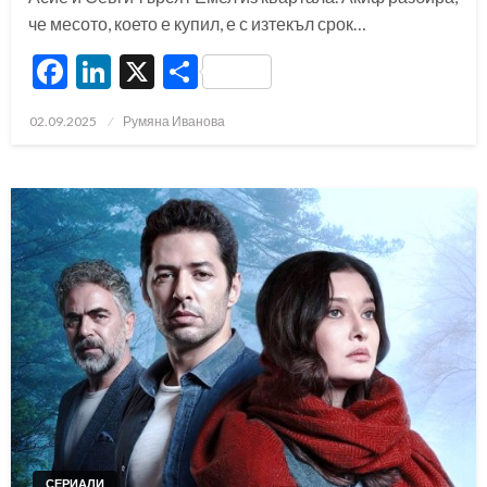
че месото, което е купил, е с изтекъл срок…
Facebook
LinkedIn
X
Share
Posted
02.09.2025
Румяна Иванова
on
СЕРИАЛИ