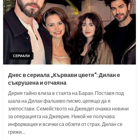
СЕРИАЛИ
Днес в сериала „Кървави цветя“: Дилан е
съкрушена и отчаяна
Дерия тайно влиза в стаята на Баран. Поставя под
шала на Дилан фалшиво писмо, целящо да я
злепостави. Семейството на Джевдет очаква новини
за операцията на Джеврие. Никой не получава
информация и всички са обзети от страх. Дилан се
грижи…