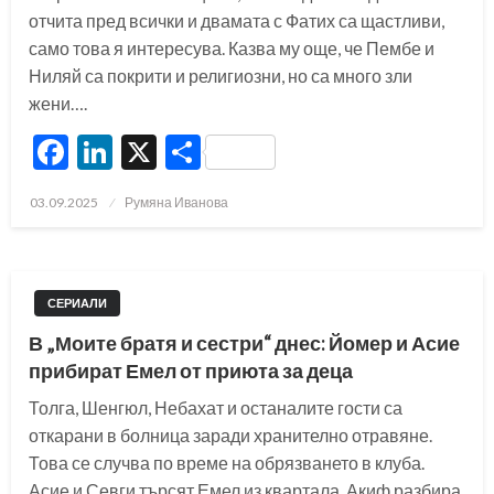
отчита пред всички и двамата с Фатих са щастливи,
само това я интересува. Казва му още, че Пембе и
Ниляй са покрити и религиозни, но са много зли
жени….
Facebook
LinkedIn
X
Share
Posted
03.09.2025
Румяна Иванова
on
СЕРИАЛИ
В „Моите братя и сестри“ днес: Йомер и Асие
прибират Емел от приюта за деца
Толга, Шенгюл, Небахат и останалите гости са
откарани в болница заради хранително отравяне.
Това се случва по време на обрязването в клуба.
Асие и Севги търсят Емел из квартала. Акиф разбира,