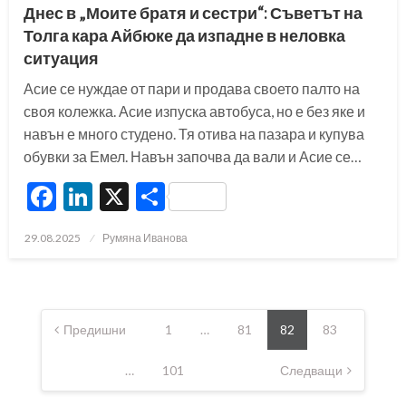
Днес в „Моите братя и сестри“: Съветът на
Толга кара Айбюке да изпадне в неловка
ситуация
Асие се нуждае от пари и продава своето палто на
своя колежка. Асие изпуска автобуса, но е без яке и
навън е много студено. Тя отива на пазара и купува
обувки за Емел. Навън започва да вали и Асие се…
Facebook
LinkedIn
X
Share
Posted
29.08.2025
Румяна Иванова
on
Разделяне
на
Предишни
1
…
81
82
83
публикациите
…
101
Следващи
на