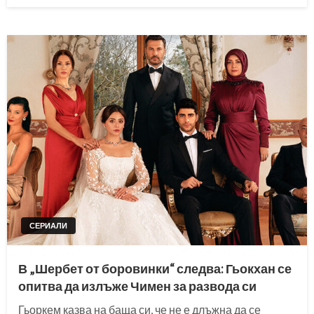
СЕРИАЛИ
В „Шербет от боровинки“ следва: Гьокхан се
опитва да излъже Чимен за развода си
Гьоркем казва на баща си, че не е длъжна да се