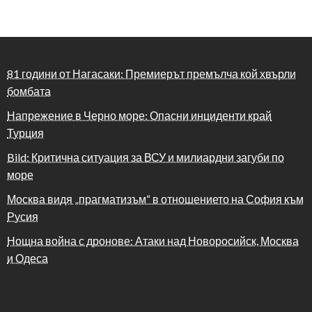
81 години от Нагасаки: Премиерът премълча кой хвърли
бомбата
Напрежение в Черно море: Опасни инциденти край
Турция
Bild: Критична ситуация за ВСУ и милиардни загуби по
море
Москва видя „прагматизъм“ в отношението на София към
Русия
Нощна война с дронове: Атаки над Новоросийск, Москва
и Одеса