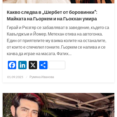
Какво следва в „Шербет от боровинки“:
Майката на Гьоркем и на Гьокхан умира
Гирай и Рюзгяр се забавляват в заведение, където са
Кавълджъм и Йомер. Метехан отива на автогонка.
Един от приятелите му взима колите на останалите,
от които е спечелил гонките. Гьоркем се напива и се
качва да играе на масата. Фатих…
Facebook
LinkedIn
X
Share
Posted
01.09.2025
Румяна Иванова
on