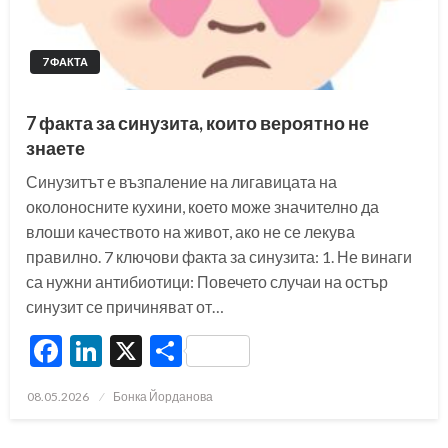
7 ФАКТА
7 факта за синузита, които вероятно не
знаете
Синузитът е възпаление на лигавицата на
околоносните кухини, което може значително да
влоши качеството на живот, ако не се лекува
правилно. 7 ключови факта за синузита: 1. Не винаги
са нужни антибиотици: Повечето случаи на остър
синузит се причиняват от…
Facebook
LinkedIn
X
Share
Posted
08.05.2026
Бонка Йорданова
on