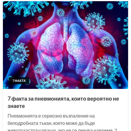
7 ФАКТА
7 факта за пневмонията, които вероятно не
знаете
Пневмонията е сериозно възпаление на
белодробната тъкан, което може да бъде
животозастрашаващо, ако не се лекува навреме. 7