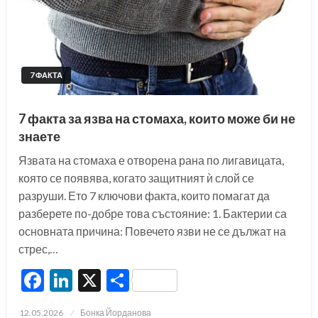
7 ФАКТА
7 факта за язва на стомаха, които може би не
знаете
Язвата на стомаха е отворена рана по лигавицата,
която се появява, когато защитният ѝ слой се
разруши. Ето 7 ключови факта, които помагат да
разберете по-добре това състояние: 1. Бактерии са
основната причина: Повечето язви не се дължат на
стрес,…
Facebook
LinkedIn
X
Share
Posted
12.05.2026
Бонка Йорданова