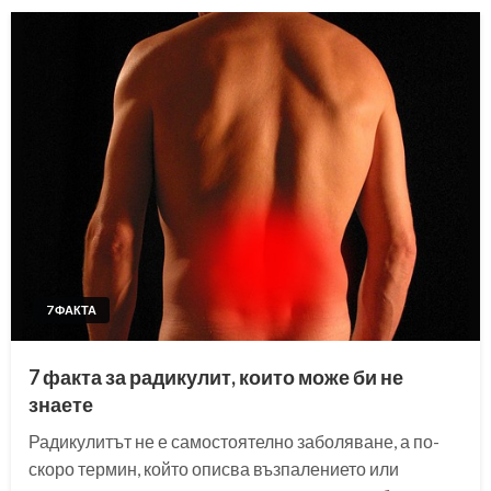
7 ФАКТА
7 факта за радикулит, които може би не
знаете
Радикулитът не е самостоятелно заболяване, а по-
скоро термин, който описва възпалението или