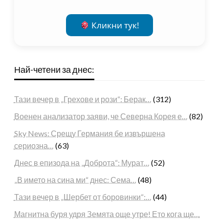
Кликни тук!
Най-четени за днес:
Тази вечер в „Грехове и рози“: Берак…
(312)
Военен анализатор заяви, че Северна Корея е…
(82)
Sky News: Срещу Германия бе извършена
сериозна…
(63)
Днес в епизода на „Доброта“: Мурат…
(52)
„В името на сина ми“ днес: Сема…
(48)
Тази вечер в „Шербет от боровинки“:…
(44)
Магнитна буря удря Земята още утре! Ето кога ще…