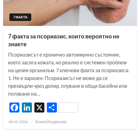
7 ФАКТА
7 факта за псориазис, които вероятно не
знаете
Псориазисът е хронично автоимунно състояние,
което засяга кожата, но реално е системен проблем
на целия организъм. 7 ключови факта за псориазиса:
1. Не е заразен: Псориазисът не може да се
прехвърли чрез допир, плуване в общи басейни или
ползване на…
Facebook
LinkedIn
X
Share
Posted
08.05.2026
Бонка Йорданова
on