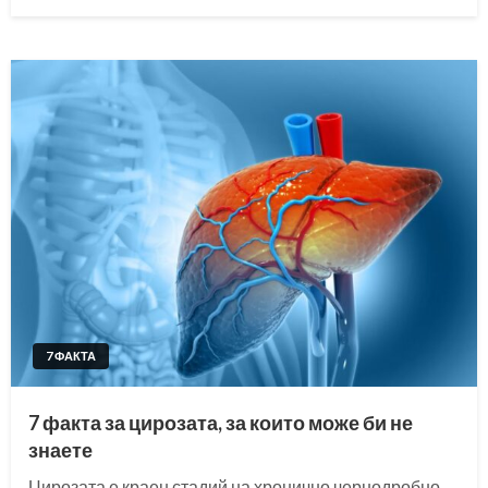
on
7 ФАКТА
7 факта за цирозата, за които може би не
знаете
Цирозата е краен стадий на хронично чернодробно