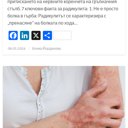
притискането на нервните коренчета на гръбначния
стълб. 7 ключови факта за радикулита: 1. Не е просто
болка в гърба: Радикулитът се характеризира с
„пренасяне“ на болката по хода…
Facebook
LinkedIn
X
Share
Posted
08.05.2026
Бонка Йорданова
on