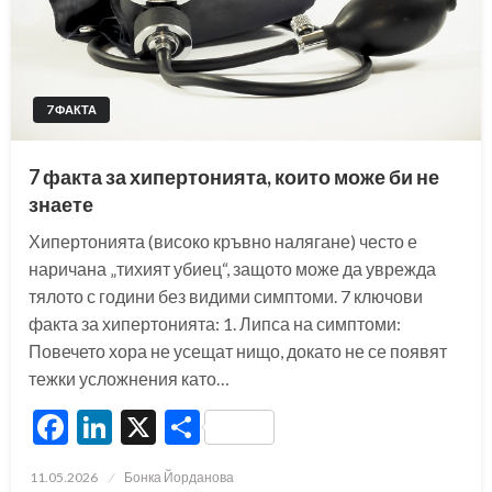
7 ФАКТА
7 факта за хипертонията, които може би не
знаете
Хипертонията (високо кръвно налягане) често е
наричана „тихият убиец“, защото може да уврежда
тялото с години без видими симптоми. 7 ключови
факта за хипертонията: 1. Липса на симптоми:
Повечето хора не усещат нищо, докато не се появят
тежки усложнения като…
Facebook
LinkedIn
X
Share
Posted
11.05.2026
Бонка Йорданова
on