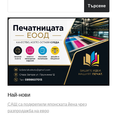
Търсене
Най-нови
САЩ са подкрепили японската йена чрез
разпродажба на евро