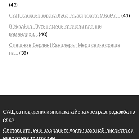
(43)
САЩ санкционираха Куба, българското МВнР с…
(41)
В Украйна: Путин смени ключови военни
командири…
(40)
Спешно в Берлин! Канцлерът Мерц свика среща
на…
(38)
САЩ са подкрепили японската йена чрез разпродажба на
евро
Световните цени на храните достигнаха най-високото си
ниво от над три години