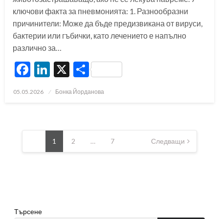
ключови факта за пневмонията: 1. Разнообразни
причинители: Може да бъде предизвикана от вируси,
бактерии или гъбички, като лечението е напълно
различно за…
Facebook
LinkedIn
X
Share
Posted
05.05.2026
Бонка Йорданова
on
Разделяне
на
1
2
…
7
Следващи
публикациите
на
страници
Търсене