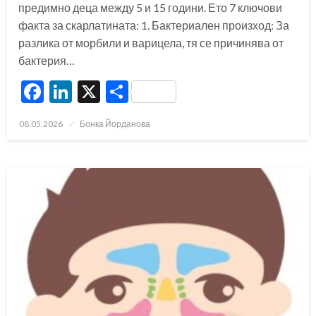
предимно деца между 5 и 15 години. Ето 7 ключови
факта за скарлатината: 1. Бактериален произход: За
разлика от морбили и варицела, тя се причинява от
бактерия…
Facebook
LinkedIn
X
Share
Posted
08.05.2026
Бонка Йорданова
on