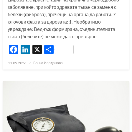
заболяване, при който здравата тъкан се заменя с
белези (фиброза), пречещи на органа да работи. 7
ключови факта за цирозата: 1. Необратимо
увреждане: Веднъж формирана, съединителната
тъкан (белезите) не може да се превърне…
Facebook
LinkedIn
X
Share
Posted
11.05.2026
Бонка Йорданова
on