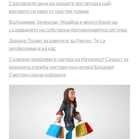
Световните цени на храните достигнаха най-
високото си ниво от над три години
Володимир Зеленски: Украйна е много близо до
създаването на собствена противоракетна система
Доналд Тръмп за ракетите за Patriot: Те са
необходими и на нас
Солидни проблеми в лагера на Нетаняху! Спорът за
военната служба поставя под натиск Бецалел
Смотрич преди изборите