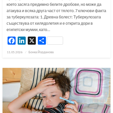
което засяга предимно белите дробове, но може да
атакува и всяка друга част от тялото. 7 ключови факта
за туберкулозата: 1. Древна болест: Туберкулозата
съществува от хилядолетия и е открита дори в
египетски мумии, като…
Facebook
LinkedIn
X
Share
Posted
11.05.2026
Бонка Йорданова
on