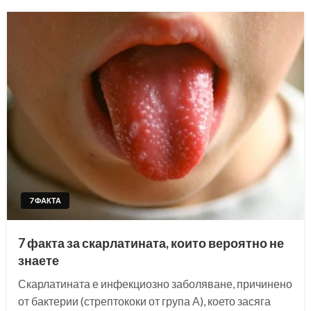
7 ФАКТА
7 факта за скарлатината, които вероятно не
знаете
Скарлатината е инфекциозно заболяване, причинено
от бактерии (стрептококи от група А), което засяга