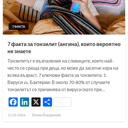
7 ФАКТА
7 факта за тонзилит (ангина), които вероятно
не знаете
Тонзилитът е възпаление на сливиците, което най-
често се среща при деца, но може да засегне хора на
всяка възраст. 7 ключови факта за тонзилита: 1.
Вируси vs. Бактерии: В около 70-80% от случаите
тонзилитът се причинява от вируси (като при…
Facebook
LinkedIn
X
Share
Posted
11.05.2026
Бонка Йорданова
on