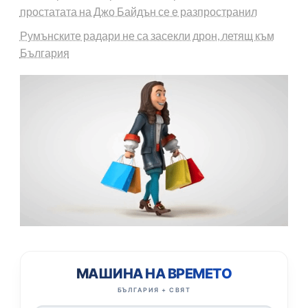
простатата на Джо Байдън се е разпространил
Румънските радари не са засекли дрон, летящ към
България
МАШИНА НА ВРЕМЕТО
БЪЛГАРИЯ + СВЯТ