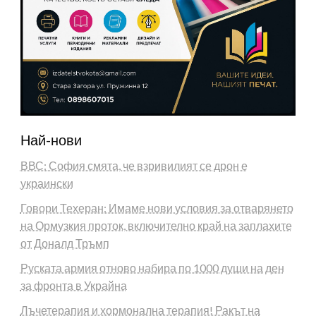
Най-нови
ВВС: София смята, че взривилият се дрон е
украински
Говори Техеран: Имаме нови условия за отварянето
на Ормузкия проток, включително край на заплахите
от Доналд Тръмп
Руската армия отново набира по 1000 души на ден
за фронта в Украйна
Лъчетерапия и хормонална терапия! Ракът на