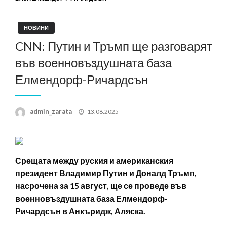
НОВИНИ
CNN: Путин и Тръмп ще разговарят
във военновъздушната база
Елмендорф-Ричардсън
Posted
admin_zarata
13.08.2025
on
Срещата между руския и американския
президент Владимир Путин и Доналд Тръмп,
насрочена за 15 август, ще се проведе във
военновъздушната база Елмендорф-
Ричардсън в Анкъридж, Аляска.