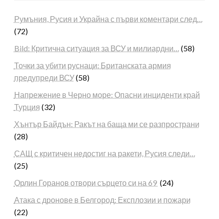
Румъния, Русия и Украйна с първи коментари след…
(72)
Bild: Критична ситуация за ВСУ и милиардни…
(58)
Точки за убити руснаци: Британската армия
предупреди ВСУ
(58)
Напрежение в Черно море: Опасни инциденти край
Турция
(32)
Хънтър Байдън: Ракът на баща ми се разпространи
(28)
САЩ с критичен недостиг на ракети, Русия следи…
(25)
Орлин Горанов отвори сърцето си на 69
(24)
Атака с дронове в Белгород: Експлозии и пожари
(22)