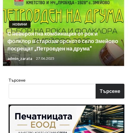
НОВИНИ
С невероятна комбинация от рок и
фолклор в старозагорското село Змейово
посрещат „Петровден на друма“
admin_zarata
27.06.2025
Търсене
Търсене