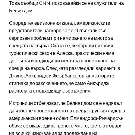
Това съобщи CNN, позовавайки се на служители на
Белия дом.
Според телевизионния канал, американските
представители наскоро са се сблъскали със
сериозен проблем при намирането на място за
срещата на върха. Оказа се, че поради пиковия
туристически сезон в Аляска, практически няма
достъпни и подходящи места за провеждане на
среща на върха. След като разгледали варианти в
Джуно, Анкъридж и Феърбанкс, организаторите
стигнаха до заключението, че само Анкъридж
разполага с подходящи съоръжения.
Източници отбелязват, че Белият дом се е надявал
да избегне провеждането на среща с руския лидер в
американски военен обект. Елмендорф-Ричардсън
обаче се оказа единственото място, което отговаря
на всички изисквания за провеждане на