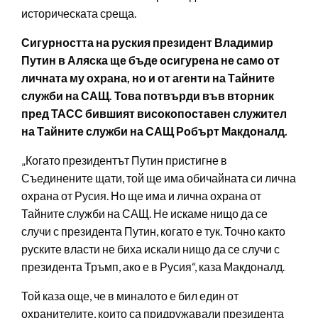
историческата среща.
Сигурността на руския президент Владимир
Путин в Аляска ще бъде осигурена не само от
личната му охрана, но и от агенти на Тайните
служби на САЩ. Това потвърди във вторник
пред ТАСС бившият високопоставен служител
на Тайните служби на САЩ Робърт Макдоналд.
„Когато президентът Путин пристигне в
Съединените щати, той ще има обичайната си лична
охрана от Русия. Но ще има и лична охрана от
Тайните служби на САЩ. Не искаме нищо да се
случи с президента Путин, когато е тук. Точно както
руските власти не биха искали нищо да се случи с
президента Тръмп, ако е в Русия“, каза Макдоналд.
Той каза още, че в миналото е бил един от
охранителите, които са придружавали президента