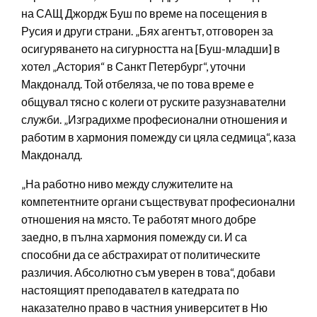
на САЩ Джордж Буш по време на посещения в
Русия и други страни. „Бях агентът, отговорен за
осигуряването на сигурността на [Буш-младши] в
хотел „Астория“ в Санкт Петербург“, уточни
Макдоналд. Той отбеляза, че по това време е
общувал тясно с колеги от руските разузнавателни
служби. „Изградихме професионални отношения и
работим в хармония помежду си цяла седмица“, каза
Макдоналд.
„На работно ниво между служителите на
компетентните органи съществуват професионални
отношения на място. Те работят много добре
заедно, в пълна хармония помежду си. И са
способни да се абстрахират от политическите
различия. Абсолютно съм уверен в това“, добави
настоящият преподавател в катедрата по
наказателно право в частния университет в Ню