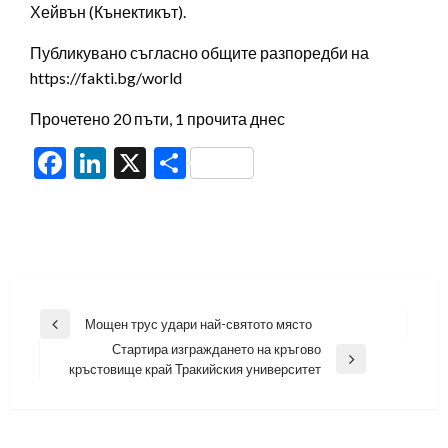
Хейвън (Кънектикът).
Публикувано съгласно общите разпоредби на
https://fakti.bg/world
Прочетено 20 пъти, 1 прочита днес
Facebook
LinkedIn
X
Share
Навигация
Мощен трус удари най-святото място
Previous
Стартира изграждането на кръгово
Post
Next
кръстовище край Тракийския университет
Post