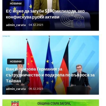
НОВИНИ
ЕС може да загуби $190 милиарда, ако
конфискува руски активи
admin_zarata
04.12.2025
НОВИНИ
Ван И призова Германия за
сътрудничество и подкрепа по въпроса за
Тайван
admin_zarata
08.12.2025