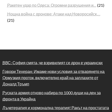
Ракетен удар по Одеса: Огромни разрушения и…
(21)
Нощна война с дронове: Атаки над Новоросийск,…
(21)
ВВС: София смята, че взривилият се дрон е украински
Говори Техеран: Имаме нови условия за отварянето на
Ормузкия проток, включително край на заплахите от
Доналд Тръмп
Руската армия отново набира по 1000 души на ден за
фронта в Украйна
Лъчетерапия и хормонална терапия! Ракът на простатата