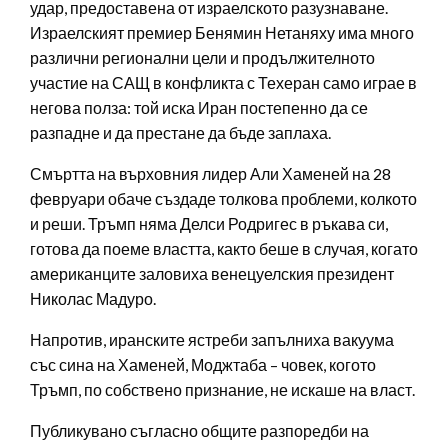
удар, предоставена от израелското разузнаване.
Израелският премиер Бенямин Нетаняху има много
различни регионални цели и продължителното
участие на САЩ в конфликта с Техеран само играе в
негова полза: той иска Иран постепенно да се
разпадне и да престане да бъде заплаха.
Смъртта на върховния лидер Али Хаменей на 28
февруари обаче създаде толкова проблеми, колкото
и реши. Тръмп няма Делси Родригес в ръкава си,
готова да поеме властта, както беше в случая, когато
американците заловиха венецуелския президент
Николас Мадуро.
Напротив, иранските ястреби запълниха вакуума
със сина на Хаменей, Моджтаба – човек, когото
Тръмп, по собствено признание, не искаше на власт.
Публикувано съгласно общите разпоредби на