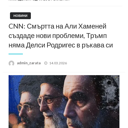
НОВИНИ
CNN: Смъртта на Али Хаменей
създаде нови проблеми, Тръмп
няма Делси Родригес в ръкава си
Posted
admin_zarata
14.03.2026
on