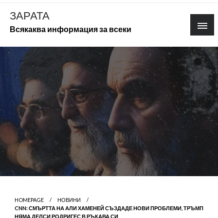
Skip
ЗАРАТА
to
Всякаква информация за всеки
content
HOMEPAGE
НОВИНИ
CNN: СМЪРТТА НА АЛИ ХАМЕНЕЙ СЪЗДАДЕ НОВИ ПРОБЛЕМИ, ТРЪМП
НЯМА ДЕЛСИ РОДРИГЕС В РЪКАВА СИ