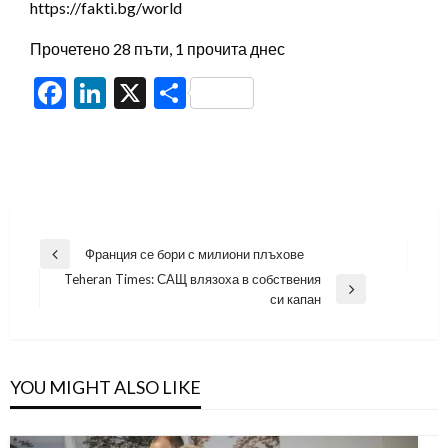
https://fakti.bg/world
Прочетено 28 пъти, 1 прочита днес
Facebook
LinkedIn
X
Share
Навигация
Франция се бори с милиони плъхове
Previous
Teheran Times: САЩ влязоха в собствения
Post
Next
си капан
Post
YOU MIGHT ALSO LIKE