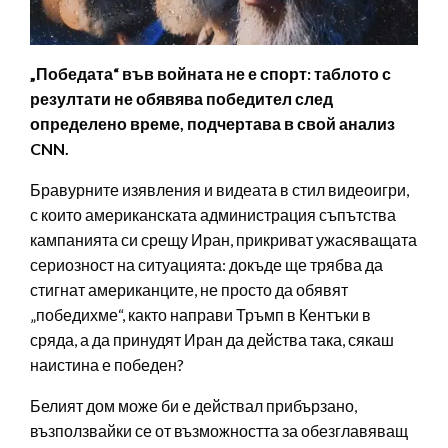
„Победата“ във войната не е спорт: таблото с
резултати не обявява победител след
определено време, подчертава в свой анализ
CNN.
Бравурните изявления и видеата в стил видеоигри,
с които американската администрация съпътства
кампанията си срещу Иран, прикриват ужасяващата
сериозност на ситуацията: докъде ще трябва да
стигнат американците, не просто да обявят
„победихме“, както направи Тръмп в Кентъки в
сряда, а да принудят Иран да действа така, сякаш
наистина е победен?
Белият дом може би е действал прибързано,
възползвайки се от възможността за обезглавяващ