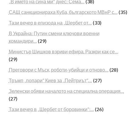
„В името на сина ми“ днес: Сема…
(38)
САЩ санкционираха Куба, българското МВнР с…
(35)
Тази вечер в епизода на „Шербет от…
(33)
В Украйна: Путин смени ключови военни
командири…
(29)
Министър Шишков взриви ефира. Разкри как се…
(29)
Преговори с Мъск, роботи-убийци и отново…
(28)
Тръмп „попари“ Киев за „Пейтриът“,…
(27)
Зеленски обяви началото на специална операция…
(27)
Тази вечер в „Шербет от боровинки“:…
(26)