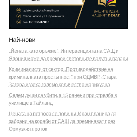
Най-нови
„Йената като оръжие“: Интервенцията на САЩ и
Япония може да прекрои световните валутни пазари
Криминалисти от сектор „Противодействие на
криминалната престъпност“ при ОДМВР-Стара
Загора иззеха голямо количество марихуана
Седем души са убити, а 15 ранени при стрелба в
училище в Тайланд
Цената на петрола се повиши, Иран планира да
забрани на кораби от САЩ да преминават през
Ормузкия проток