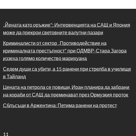
„Йената като оръжие“: Интервенцията на САЩ и Япония
може да прекрои световните валутни пазари
Криминалисти от сектор „Противодействие на
криминалната престъпност“ при ОДМВР-Стара Загора
иззеха голямо количество марихуана
Седем души са убити, а 15 ранени при стрелба в училище
в Тайланд
Цената на петрола се повиши, Иран планира да забрани
на кораби от САЩ да преминават през Ормузкия проток
Сблъсъци в Аржентина: Петима ранени на протест
11