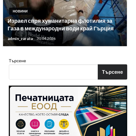
НОВИНИ
Израел спря хуманитарна флотилия за
Газа в международни води край Гърция
admin_zarata
30.04.2026
Търсене
Търсене