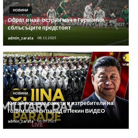
НОВИНИ
Обрат в най-острия мач в Германия,
сблъсъците предстоят
admin_zarata
08.11.2025
НОВИНИ
Китай показва ракети и изтребители на
голям военен парад в Пекин ВИДЕО
admin_zarata
03.09.2025