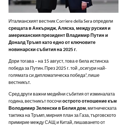
Италианският вестник Corriere della Sera определи
срещата в Анкъридж, Аляска, между руския и
американския президент Владимир Путин и
Доналд Тръмп като едно от ключовите
новинарски събития на 2025 г
.
Дори тогава – на 15 август, това е била истинска
победа за Путин. През 2025 г. той „осигури най-
голямата си дипломатическа победа“, пише
вестникът.
Сред други важни медийни събития от изминалата
година, вестникът посочи
острото отношение към
Володимир Зеленски в Белия дом
, митническата
тактика на Тръмп, мирния план за Газа, търговското
примирие между САЩ и Китай, лишаването от