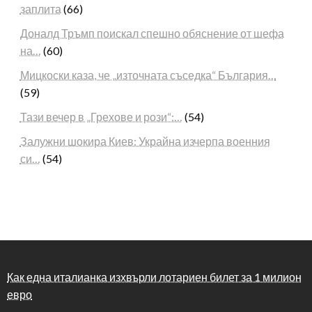
заплита
(66)
Доналд Тръмп поискал спешно обяснение от шефа
на…
(60)
Мицкоски каза, че „източната съседка“ България…
(59)
Тази вечер в „Грехове и рози“:…
(54)
Залужни шокира Киев: Украйна изчерпа военния
си…
(54)
Как една италианка изхвърли лотариен билет за 1 милион
евро