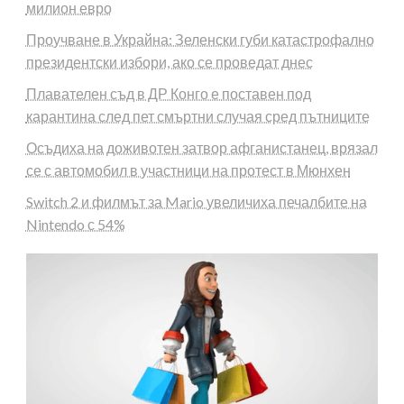
милион евро
Проучване в Украйна: Зеленски губи катастрофално
президентски избори, ако се проведат днес
Плавателен съд в ДР Конго е поставен под
карантина след пет смъртни случая сред пътниците
Осъдиха на доживотен затвор афганистанец, врязал
се с автомобил в участници на протест в Мюнхен
Switch 2 и филмът за Mario увеличиха печалбите на
Nintendo с 54%