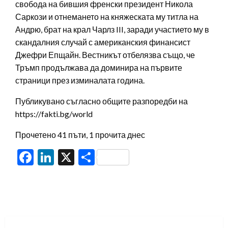
свобода на бившия френски президент Никола
Саркози и отнемането на княжеската му титла на
Андрю, брат на крал Чарлз III, заради участието му в
скандалния случай с американския финансист
Джефри Епщайн. Вестникът отбелязва също, че
Тръмп продължава да доминира на първите
страници през изминалата година.
Публикувано съгласно общите разпоредби на
https://fakti.bg/world
Прочетено 41 пъти, 1 прочита днес
Facebook
LinkedIn
X
Share