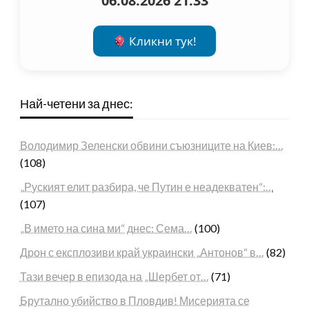
06.08.2026 21:33
Кликни тук!
Най-четени за днес:
Володимир Зеленски обвини съюзниците на Киев:…
(108)
„Руският елит разбира, че Путин е неадекватен“:…
(107)
„В името на сина ми“ днес: Сема…
(100)
Дрон с експлозиви край украински „Антонов“ в…
(82)
Тази вечер в епизода на „Шербет от…
(71)
Брутално убийство в Пловдив! Мисерията се