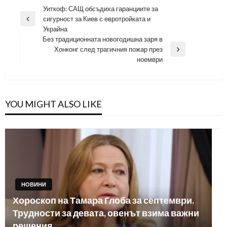
Навигация
Уиткоф: САЩ обсъдиха гаранциите за
сигурност за Киев с евротройката и
Previous
Украйна
Post
Без традиционната новогодишна заря в
Хонконг след трагичния пожар през
Next
ноември
Post
YOU MIGHT ALSO LIKE
НОВИНИ
Хороскоп на Тамара Глоба за септември.
Трудности за девата, овенът взима важни
решения