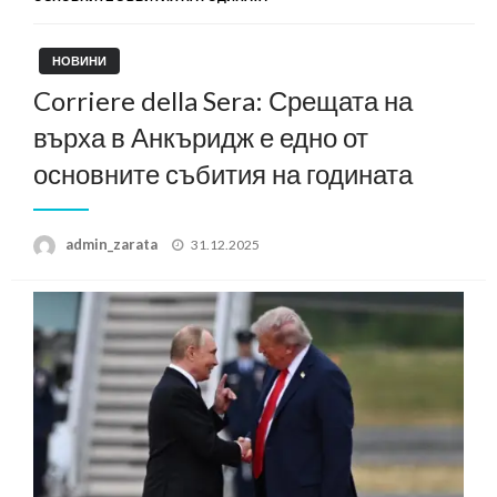
НОВИНИ
Corriere della Sera: Срещата на
върха в Анкъридж е едно от
основните събития на годината
Posted
admin_zarata
31.12.2025
on