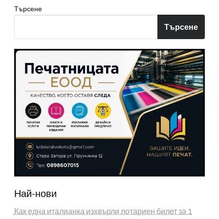
Търсене
Търсене
Най-нови
Как една италианка изхвърли лотариен билет за 1