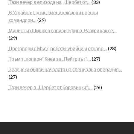
Тази вечер в епизода на „Шербет от…
(33)
В Украйна: Путин смени ключови военни
командири…
(29)
Министър Шишков взриви ефира. Разкри как се…
(29)
Преговори с Мъск, роботи-убийци и отново…
(28)
Тръмп „попари“ Киев за „Пейтриът“,…
(27)
Зеленски обяви началото на специална операция…
(27)
Тази вечер в „Шербет от боровинки“:…
(26)