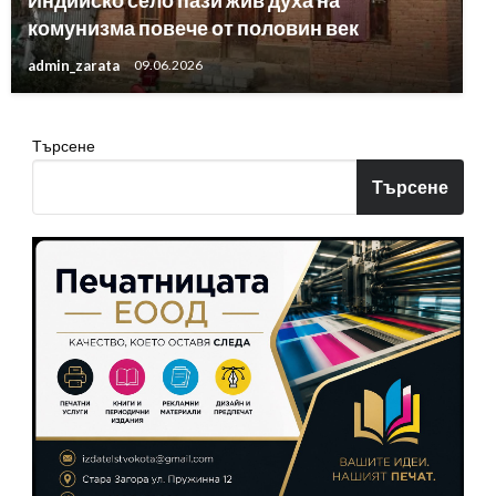
Индийско село пази жив духа на
комунизма повече от половин век
admin_zarata
09.06.2026
Търсене
Търсене