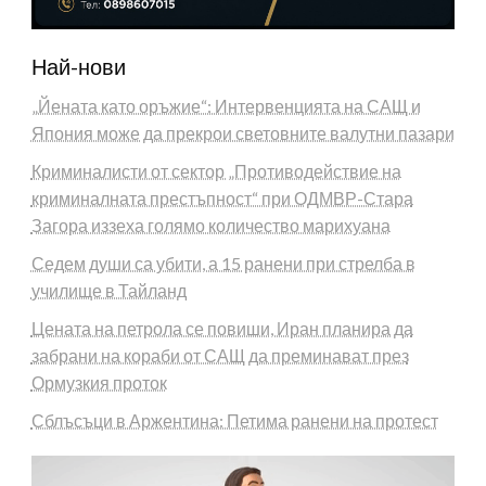
Най-нови
„Йената като оръжие“: Интервенцията на САЩ и
Япония може да прекрои световните валутни пазари
Криминалисти от сектор „Противодействие на
криминалната престъпност“ при ОДМВР-Стара
Загора иззеха голямо количество марихуана
Седем души са убити, а 15 ранени при стрелба в
училище в Тайланд
Цената на петрола се повиши, Иран планира да
забрани на кораби от САЩ да преминават през
Ормузкия проток
Сблъсъци в Аржентина: Петима ранени на протест