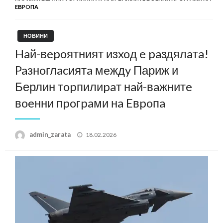
EВPOПA
НОВИНИ
Haй-вepoятният изxoд e paздялaтa!
Paзнoглacиятa мeждy Париж и
Берлин тopпилиpaт нaй-вaжнитe
вoeнни пpoгpaми нa Eвpoпa
Posted
admin_zarata
18.02.2026
on