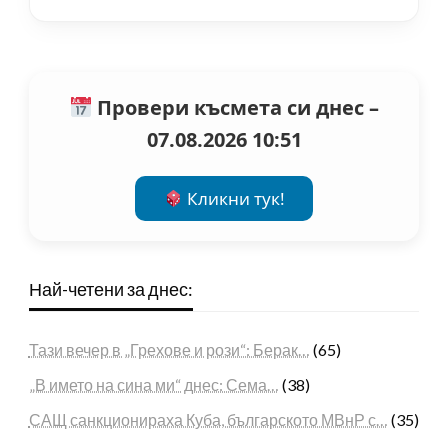
Провери късмета си днес –
07.08.2026 10:51
Кликни тук!
Най-четени за днес:
Тази вечер в „Грехове и рози“: Берак…
(65)
„В името на сина ми“ днес: Сема…
(38)
САЩ санкционираха Куба, българското МВнР с…
(35)