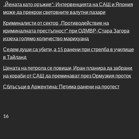
„Йената като оръжие“: Интервенцията на САЩ и Япония
може да прекрои световните валутни пазари
Криминалисти от сектор „Противодействие на
криминалната престъпност“ при ОДМВР-Стара Загора
иззеха голямо количество марихуана
Седем души са убити, а 15 ранени при стрелба в училище
в Тайланд
Цената на петрола се повиши, Иран планира да забрани
на кораби от САЩ да преминават през Ормузкия проток
Сблъсъци в Аржентина: Петима ранени на протест
16