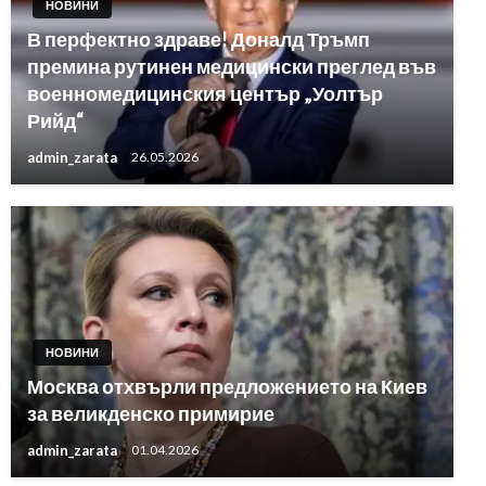
НОВИНИ
В перфектно здраве! Доналд Тръмп
премина рутинен медицински преглед във
военномедицинския център „Уолтър
Рийд“
admin_zarata
26.05.2026
НОВИНИ
Москва отхвърли предложението на Киев
за великденско примирие
admin_zarata
01.04.2026