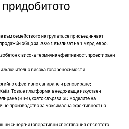
а придобитото
 че към семейството на групата се присъединяват
родажби общо за 2026 г. възлизат на 1 млрд. евро:
азобетон с висока термична ефективност, проектирани
и изключително висока товароносимост и
ергийно ефективно саниране и реновиране;
 Xella. Това е платформа, внедряваща изкуствен
лиране (BIM), която свързва 3D моделите на
ично производство за максимална ефективност на
дишни синергии (оперативни спестявания от слятото