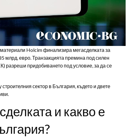
и материали Holcim финализира мегасделката за
.85 млрд. евро. Транзакцията премина под силен
К) разреши придобиването под условие, за да се
 строителния сектор в България, където и двете
иви.
сделката и какво е
ългария?