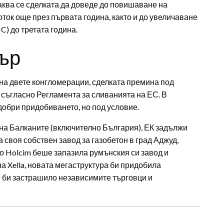
аква се сделката да доведе до повишаване на
оток още през първата година, както и до увеличаване
) до третата година.
ър
на двете конгломерации, сделката премина под
 съгласно Регламента за сливанията на ЕС. В
обри придобиването, но под условие.
 на Балканите (включително България), ЕК задължи
своя собствен завод за газобетон в град Аджуд,
о Holcim беше запазила румънския си завод и
а Xella, новата мегаструктура би придобила
о би застрашило независимите търговци и