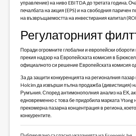
управление) на ниво EBITDA до третата година. Оч
печалбата на акция (EPS) и на свободния паричен п
на възвръщаемостта на инвестирания капитал (ROIC
Регулаторният филт
Поради огромните глобални и европейски обороти 
прекия надзор на Европейската комисия в Брюксел
официалното си решение Европейската комисия од
За да защити конкуренцията на регионалния пазар
Holcim да извърши пълна продажба (дивистиция) на 
Румъния. Според антимонополния анализ на ЕК, ак
едновременно с това бе придобила марката Ytong н
прекомерна пазарна концентрация в региона, коет
конкурентите.
Публикувано съгласно указанията на Economic.bg