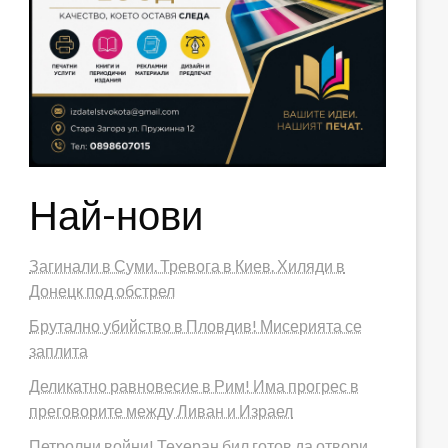
Най-нови
Загинали в Суми. Тревога в Киев. Хиляди в
Донецк под обстрел
Брутално убийство в Пловдив! Мисерията се
заплита
Деликатно равновесие в Рим! Има прогрес в
преговорите между Ливан и Израел
Петролни войни! Техеран бил готов да отвори