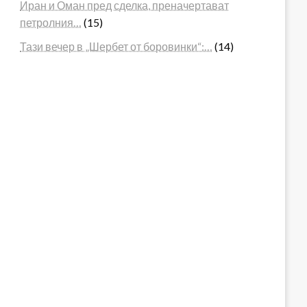
Иран и Оман пред сделка, преначертават
петролния…
(15)
Тази вечер в „Шербет от боровинки“:…
(14)