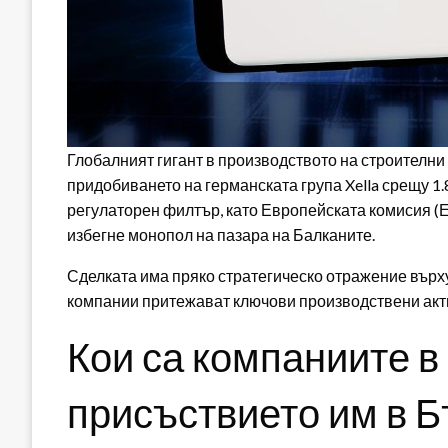
Глобалният гигант в производството на строителн
придобиването на германската група Xella срещу 1
регулаторен филтър, като Европейската комисия (Е
избегне монопол на пазара на Балканите.
Сделката има пряко стратегическо отражение върху
компании притежават ключови производствени акт
Кои са компаниите в 
присъствието им в Б