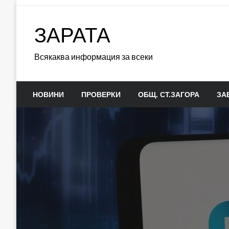
Skip
to
ЗАРАТА
content
Всякаква информация за всеки
НОВИНИ
ПРОВЕРКИ
ОБЩ. СТ.ЗАГОРА
ЗА