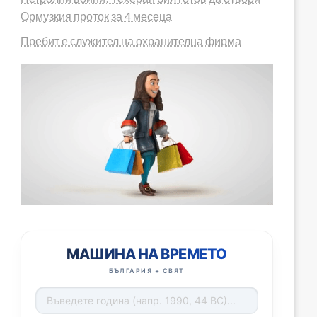
Ормузкия проток за 4 месеца
Пребит е служител на охранителна фирма
МАШИНА НА ВРЕМЕТО
БЪЛГАРИЯ + СВЯТ