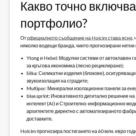
Какво точно включв
портфолио?
От
официалното съобщение на Holcim става ясно
,
няколко водещи бранда, чиито прогнозирани нетни п
Ytong и Hebel: Модулни системи от автоклавен г
за кръгова икономика (лесно рециклиране);
Silka: Силикатни изделия (блокове), осигуряващ
звукоизолация на сградите;
Multipor: Минерални изолационни панели за ен
blue.sprint: Иновативното дигитално решение на
интелект (AI) и Строително-информационно моде
архитектите директно с автоматизираното фабр
доставките.
Holcim прогнозира постигането на 60 млн. евро го