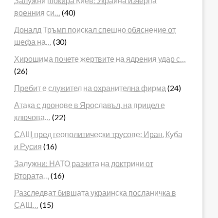
Залужни шокира Киев: Украйна изчерпа
военния си…
(40)
Доналд Тръмп поискал спешно обяснение от
шефа на…
(30)
Хирошима почете жертвите на ядрения удар с…
(26)
Пребит е служител на охранителна фирма
(24)
Атака с дронове в Ярославъл, на прицел е
ключова…
(22)
САЩ пред геополитически трусове: Иран, Куба
и Русия
(16)
Залужни: НАТО разчита на доктрини от
Втората…
(16)
Разследват бившата украинска посланичка в
САЩ…
(15)