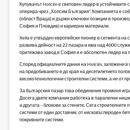
Купувачът Holcim е световен лидер в устойчивите 
оперира чрез „Холсим България“. Компанията е соб
(област Враца) и държи ключови позиции в произво
София и Пловдив) и кариерни материали.
Xella е утвърден европейски пионер в сегмента на 
развива дейност на 22 пазара и има над 4000 служ
притежава завод в София и е абсолютен лидер на п
Според официалните данни на Holcim, заложени в 
на придобиването е до края на десетилетието полов
високотехнологични строителни системи, а не от п
За българския пазар това обединение променя играта
Досега двете компании работеха в паралелни ниши 
а другата – блокове за стените. Сега строителните
системи от един доставчик: от нисковъглероден бет
покривните системи.