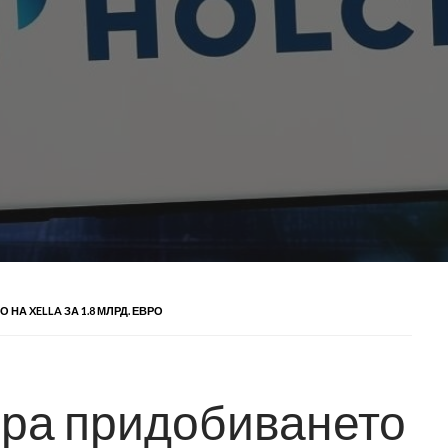
А XELLA ЗА 1.8 МЛРД. ЕВРО
ра придобиването