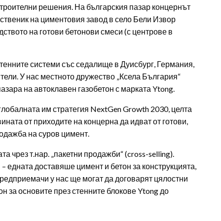
строителни решения. На българския пазар концернът
ственик на циментовия завод в село Бели Извор
дството на готови бетонови смеси (с центрове в
стенните системи със седалище в Дуисбург, Германия,
ители. У нас местното дружество „Ксела България“
азара на автоклавен газобетон с марката Ytong.
глобалната им стратегия NextGen Growth 2030, целта
ината от приходите на концерна да идват от готови,
родажба на суров цимент.
 чрез т.нар. „пакетни продажби“ (cross-selling).
– едната доставяше цимент и бетон за конструкцията,
 предприемачи у нас ще могат да договарят цялостни
он за основите през стенните блокове Ytong до