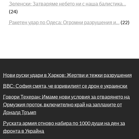
Зеленски: Затваряме небето ни с наша балистика…
(24)
Ракетен удар по Одеса: Огромни разрушения и…
(22)
Нови руски удари в Харков: Жертви и тежки разрушения
ВВС: София смята, че взривилият се дрон е украински
Говори Техеран: Имаме нови условия за отварянето на
Ормузкия проток, включително край на заплахите от
Доналд Тръмп
Руската армия отново набира по 1000 души на ден за
фронта в Украйна