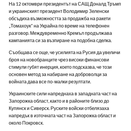
На 12 октомври президентът на САЩ Доналд Тръмп
и украинският президент Володимир Зеленски
обсъдиха възможността за продажба на ракети
„Томахоук“ на Украйна по време на телефонен
разговор. Междувременно Кремъл продължава
кампанията си за възпиране на подобна сделка.
Съобщава се още, че усилията на Русия да увеличи
броя на новобранците чрез високи финансови
стимули губят инерция, което подсказва, че този
основен метод за набиране на доброволци за
войната дава все по-малки резултати.
Украинските сили напреднаха в западната част на
Запорожка област, както и в районите близо до
Купянск и Сиверск. Руските войски отбелязаха
напредък в източната част на Запорожка област и
около Покровск.