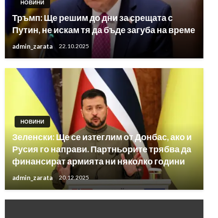
НОВИНИ
Тръмп: Ще решим до дни за срещата с
Путин, не искам тя да бъде загуба на време
admin_zarata
22.10.2025
НОВИНИ
Зеленски: Ще се изтеглим от Донбас, ако и
Русия го направи. Партньорите трябва да
финансират армията ни няколко години
admin_zarata
20.12.2025