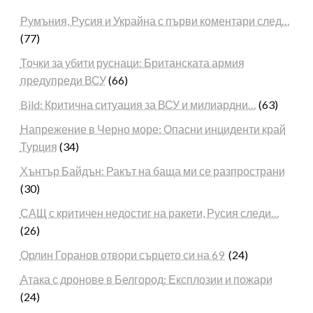
Румъния, Русия и Украйна с първи коментари след…
(77)
Точки за убити руснаци: Британската армия
предупреди ВСУ
(66)
Bild: Критична ситуация за ВСУ и милиардни…
(63)
Напрежение в Черно море: Опасни инциденти край
Турция
(34)
Хънтър Байдън: Ракът на баща ми се разпространи
(30)
САЩ с критичен недостиг на ракети, Русия следи…
(26)
Орлин Горанов отвори сърцето си на 69
(24)
Атака с дронове в Белгород: Експлозии и пожари
(24)