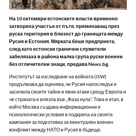
На 10 октомври естонските власти временно
затвориха участък от пътя, преминаващ през
руска територия в близост до границата между
Русия и Естония. Мярката беше предприета,
след като естонски гранични служители
забелязаха в района малка група руски военни
без отличителни знаци, предава News.bg.
Институтът за изследване на войната (ISW)
продължава да оценява, че Русия напоследък е
засилила своите тайни и явни атаки срещу Европа и
че страната е влязла във „Фаза нула“. Това е етап, в
който Москва създава информационни и
психологически условия в подкрепа на своята
кампания за подготовка за евентуален военен
конфликт между НАТО и Русия в бъдеще.