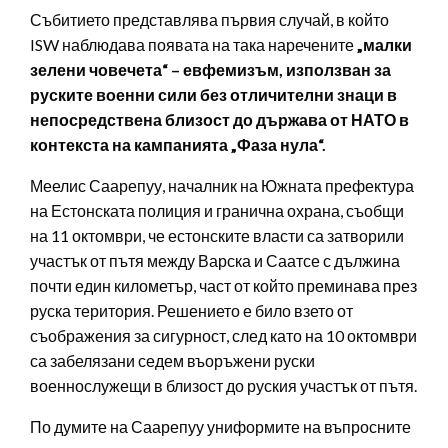
Събитието представлява първия случай, в който
ISW наблюдава появата на така наречените
„малки
зелени човечета“ – евфемизъм, използван за
руските военни сили без отличителни знаци в
непосредствена близост до държава от НАТО в
контекста на кампанията „Фаза нула“.
Меелис Саарепуу, началник на Южната префектура
на Естонската полиция и гранична охрана, съобщи
на 11 октомври, че естонските власти са затворили
участък от пътя между Варска и Саатсе с дължина
почти един километър, част от който преминава през
руска територия. Решението е било взето от
съображения за сигурност, след като на 10 октомври
са забелязани седем въоръжени руски
военнослужещи в близост до руския участък от пътя.
По думите на Саарепуу униформите на въпросните