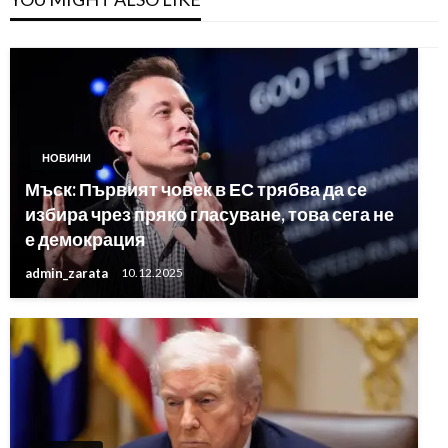
НОВИНИ
Мъск: Първият човек в ЕС трябва да се
избира чрез пряко гласуване, това сега не
е демокрация
admin_zarata
10.12.2025