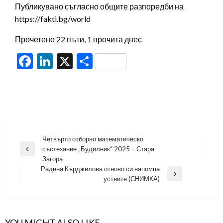
Публикувано съгласно общите разпоредби на
https://fakti.bg/world
Прочетено 22 пъти, 1 прочита днес
Facebook
LinkedIn
X
Share
Навигация
Четвърто отборно математическо
състезание „Будилник“ 2025 – Стара
Previous
Загора
Post
Радина Кърджилова отново си напомпа
Next
устните (СНИМКА)
Post
YOU MIGHT ALSO LIKE