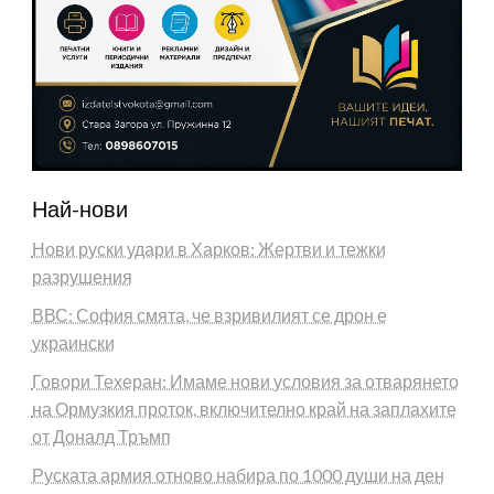
Най-нови
Нови руски удари в Харков: Жертви и тежки
разрушения
ВВС: София смята, че взривилият се дрон е
украински
Говори Техеран: Имаме нови условия за отварянето
на Ормузкия проток, включително край на заплахите
от Доналд Тръмп
Руската армия отново набира по 1000 души на ден