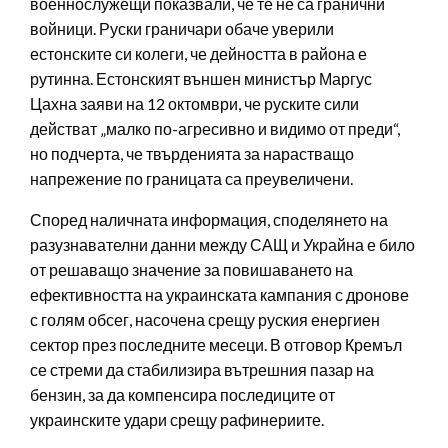
военнослужещи показвали, че те не са гранични
войници. Руски граничари обаче уверили
естонските си колеги, че дейността в района е
рутинна. Естонският външен министър Маргус
Цахна заяви на 12 октомври, че руските сили
действат „малко по-агресивно и видимо от преди“,
но подчерта, че твърденията за нарастващо
напрежение по границата са преувеличени.
Според наличната информация, споделянето на
разузнавателни данни между САЩ и Украйна е било
от решаващо значение за повишаването на
ефективността на украинската кампания с дронове
с голям обсег, насочена срещу руския енергиен
сектор през последните месеци. В отговор Кремъл
се стреми да стабилизира вътрешния пазар на
бензин, за да компенсира последиците от
украинските удари срещу рафинериите.