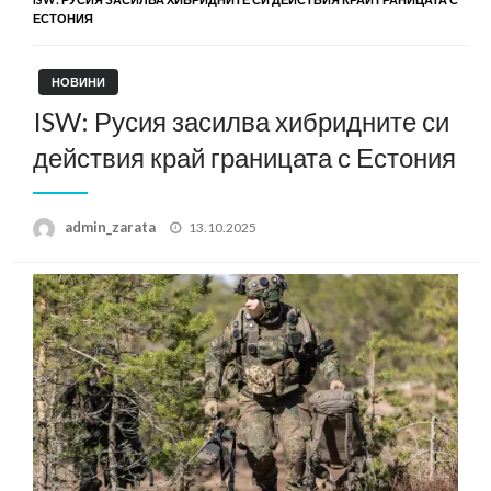
ЕСТОНИЯ
НОВИНИ
ISW: Русия засилва хибридните си
действия край границата с Естония
Posted
admin_zarata
13.10.2025
on