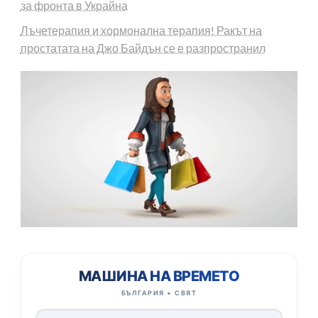
за фронта в Украйна
Лъчетерапия и хормонална терапия! Ракът на
простатата на Джо Байдън се е разпространил
МАШИНА НА ВРЕМЕТО
БЪЛГАРИЯ + СВЯТ