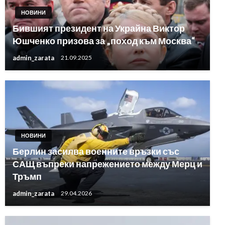
НОВИНИ
Бившият президент на Украйна Виктор
Юшченко призова за „поход към Москва“
admin_zarata
21.09.2025
НОВИНИ
Берлин засилва военните връзки със
САЩ въпреки напрежението между Мерц и
Тръмп
admin_zarata
29.04.2026