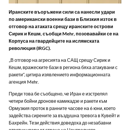
Иранските въоръжени сили са нанесли удари
по американски военни бази в Близкия изток в
отговор на атаката срещу иранските острови
Сирик и Кешм, съобщи Mehr, позовавайки се на
Корпуса на гвардейците на ислямската
революция (IRGC).
„В отговор на агресията на САЩ срещу Сирик и
Кешм, вражеските бази в региона бяха атакувани с
ракети“, цитира изявлението информационната
агенция Mehr.
Преди това бе съобщено, че Иран е изстрелял
четири бойни дронове камикадзе и ракети към
Ормузкия проток в ранните часове на 6 юни, което
задейства сирените за въздушна тревога в Кувейт и
Бахрейн. Тези действия доведоха до незабавни
ответни удари от страна на Централното