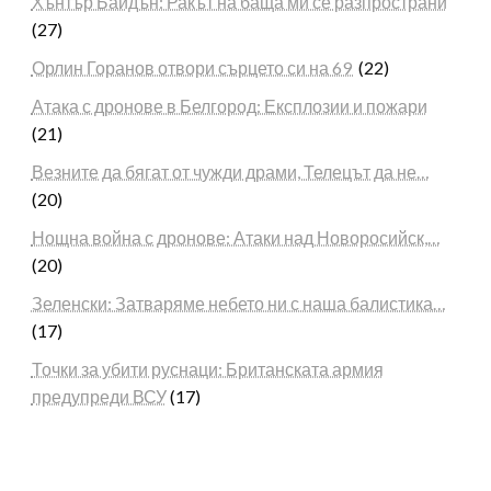
Хънтър Байдън: Ракът на баща ми се разпространи
(27)
Орлин Горанов отвори сърцето си на 69
(22)
Атака с дронове в Белгород: Експлозии и пожари
(21)
Везните да бягат от чужди драми, Телецът да не…
(20)
Нощна война с дронове: Атаки над Новоросийск,…
(20)
Зеленски: Затваряме небето ни с наша балистика…
(17)
Точки за убити руснаци: Британската армия
предупреди ВСУ
(17)