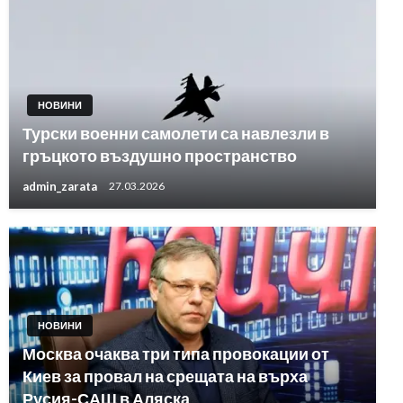
НОВИНИ
Турски военни самолети са навлезли в
гръцкото въздушно пространство
admin_zarata
27.03.2026
НОВИНИ
Москва очаква три типа провокации от
Киев за провал на срещата на върха
Русия-САЩ в Аляска