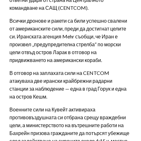
командване на САЩ (CENTCOM).
Всички дронове и ракети са били успешно свалени
от американските сили, преди да достигнат целите
си. Иранската агенция Mehr съобщи, че Иран е
произвел „предупредителна стрелба“ по морски
цели отвъд остров Ларак в отговор на
придвижването на американски кораби.
В отговор на заплахата сили на CENTCOM
атакуваха две ирански крайбрежни радарни
станции за наблюдение — една в град Горук и една
на остров Кешм.
Военните сили на Кувейт активираха
противовъздушната си отбрана срещу враждебни
цели, а министерството на вътрешните работи на
Бахрейн призова гражданите да потърсят убежище
след задействане на сирените около 4:15 ч. местно