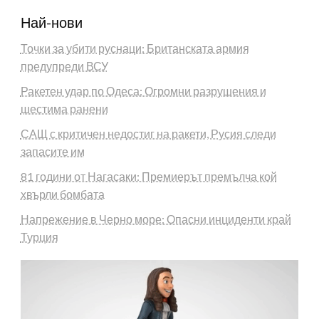
Най-нови
Точки за убити руснаци: Британската армия
предупреди ВСУ
Ракетен удар по Одеса: Огромни разрушения и
шестима ранени
САЩ с критичен недостиг на ракети, Русия следи
запасите им
81 години от Нагасаки: Премиерът премълча кой
хвърли бомбата
Напрежение в Черно море: Опасни инциденти край
Турция