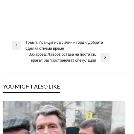
Навигация
Тръмп: Иранците са силни и горди, добрата
Previous
сделка отнема време
Post
Захарова: Лавров остава на поста си,
Next
врагът разпространяват спекулации
Post
YOU MIGHT ALSO LIKE