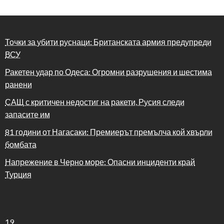
Точки за убити руснаци: Британската армия предупреди
ВСУ
Ракетен удар по Одеса: Огромни разрушения и шестима
ранени
САЩ с критичен недостиг на ракети, Русия следи
запасите им
81 години от Нагасаки: Премиерът премълча кой хвърли
бомбата
Напрежение в Черно море: Опасни инциденти край
Турция
19