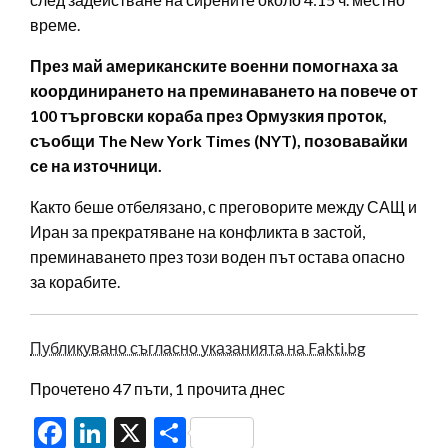
време.
През май американските военни помогнаха за
координирането на преминаването на повече от
100 търговски кораба през Ормузкия проток,
съобщи The New York Times (NYT), позовавайки
се на източници.
Както беше отбелязано, с преговорите между САЩ и
Иран за прекратяване на конфликта в застой,
преминаването през този воден път остава опасно
за корабите.
Публикувано съгласно указанията на Fakti.bg
Прочетено 47 пъти, 1 прочита днес
Facebook
LinkedIn
X
Share