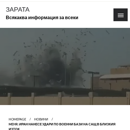
Skip
ЗАРАТА
to
Всякаква информация за всеки
content
HOMEPAGE
НОВИНИ
MEHR: ИРАН НАНЕСЕ УДАРИ ПО ВОЕННИ БАЗИ НА САЩ В БЛИЗКИЯ
ИЗТОК