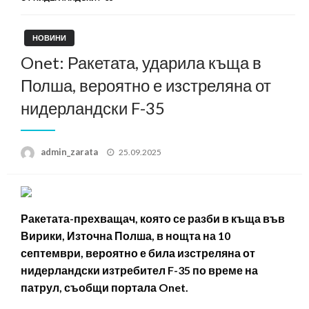
НОВИНИ
Onet: Ракетата, ударила къща в
Полша, вероятно е изстреляна от
нидерландски F-35
Posted
admin_zarata
25.09.2025
on
Ракетата-прехващач, която се разби в къща във
Вирики, Източна Полша, в нощта на 10
септември, вероятно е била изстреляна от
нидерландски изтребител F-35 по време на
патрул, съобщи портала Onet.