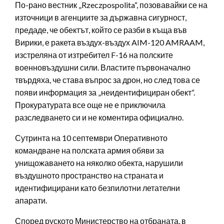
По-рано вестник „Rzeczpospolita“, позовавайки се на
източници в агенциите за държавна сигурност,
предаде, че обектът, който се разби в къща във
Вирики, е ракета въздух-въздух AIM-120 AMRAAM,
изстреляна от изтребител F-16 на полските
военновъздушни сили. Властите първоначално
твърдяха, че става въпрос за дрон, но след това се
появи информация за „неидентифициран обект“.
Прокуратурата все още не е приключила
разследването си и не коментира официално.
Сутринта на 10 септември Оперативното
командване на полската армия обяви за
унищожаването на няколко обекта, нарушили
въздушното пространство на страната и
идентифицирани като безпилотни летателни
апарати.
Според руското Министерство на отбраната, в