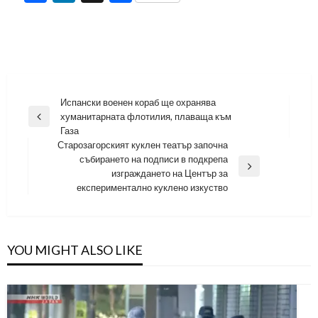
Навигация
Испански военен кораб ще охранява
хуманитарната флотилия, плаваща към
Previous
Газа
Post
Старозагорският куклен театър започна
събирането на подписи в подкрепа
Next
изграждането на Център за
Post
експериментално куклено изкуство
YOU MIGHT ALSO LIKE