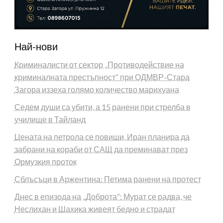
Най-нови
Криминалисти от сектор „Противодействие на
криминалната престъпност“ при ОДМВР-Стара
Загора иззеха голямо количество марихуана
Седем души са убити, а 15 ранени при стрелба в
училище в Тайланд
Цената на петрола се повиши, Иран планира да
забрани на кораби от САЩ да преминават през
Ормузкия проток
Сблъсъци в Аржентина: Петима ранени на протест
Днес в епизода на „Доброта“: Мурат се радва, че
Неслихан и Шахика живеят бедно и страдат