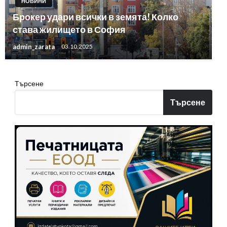
НОВИНИ
Брокер удари всички в земята! Колко
става жилището в София
admin_zarata
03.10.2025
Търсене
Търсене