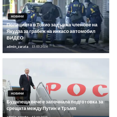
НОВИНИ
Полицията в Токио задържа членове на
Якудза за грабеж на инкасо автомобил
ВИДЕО
admin_zarata
15.03.2026
НОВИНИ
Будапеща вече е започнала подготовка за
срещата между Путин и Тръмп
admin_zarata
17.10.2025