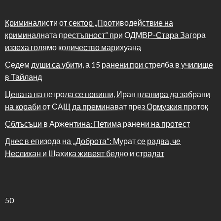
Криминалисти от сектор „Противодействие на
криминалната престъпност“ при ОДМВР-Стара Загора
иззеха голямо количество марихуана
Седем души са убити, а 15 ранени при стрелба в училище
в Тайланд
Цената на петрола се повиши, Иран планира да забрани
на кораби от САЩ да преминават през Ормузкия проток
Сблъсъци в Аржентина: Петима ранени на протест
Днес в епизода на „Доброта“: Мурат се радва, че
Неслихан и Шахика живеят бедно и страдат
50