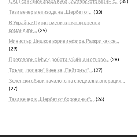
САЩ санкционираха Куба, българското МВнР с…
(35)
Тази вечер в епизода на „Шербет от…
(33)
В Украйна: Путин смени ключови военни
командири…
(29)
Министър Шишков взриви ефира. Разкри как се…
(29)
Преговори с Мъск, роботи-убийци и отново…
(28)
Тръмп „попари“ Киев за „Пейтриът“,…
(27)
Зеленски обяви началото на специална операция…
(27)
Тази вечер в „Шербет от боровинки“:…
(26)