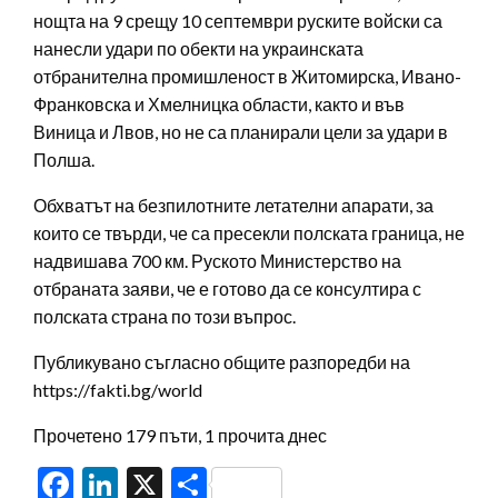
нощта на 9 срещу 10 септември руските войски са
нанесли удари по обекти на украинската
отбранителна промишленост в Житомирска, Ивано-
Франковска и Хмелницка области, както и във
Виница и Лвов, но не са планирали цели за удари в
Полша.
Обхватът на безпилотните летателни апарати, за
които се твърди, че са пресекли полската граница, не
надвишава 700 км. Руското Министерство на
отбраната заяви, че е готово да се консултира с
полската страна по този въпрос.
Публикувано съгласно общите разпоредби на
https://fakti.bg/world
Прочетено 179 пъти, 1 прочита днес
Facebook
LinkedIn
X
Share