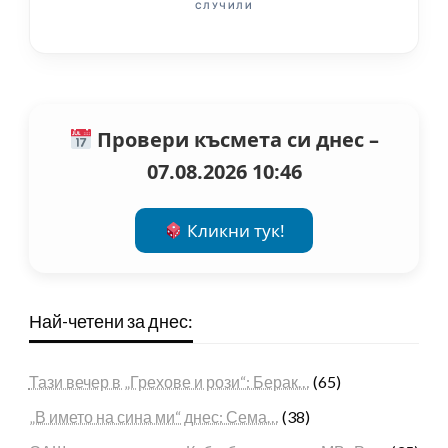
СЛУЧИЛИ
Провери късмета си днес –
07.08.2026 10:46
Кликни тук!
Най-четени за днес:
Тази вечер в „Грехове и рози“: Берак…
(65)
„В името на сина ми“ днес: Сема…
(38)