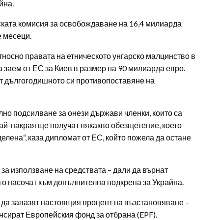
йна.
ската комисия за освобождаване на 16,4 милиарда
е месеци.
тносно правата на етническото унгарско малцинство в
а заем от ЕС за Киев в размер на 90 милиарда евро.
от дългогодишното си противопоставяне на
но подсилване за онези държави членки, които са
най-накрая ще получат някакво обезщетение, което
лена“, каза дипломат от ЕС, който пожела да остане
за използване на средствата – дали да върнат
го насочат към допълнителна подкрепа за Украйна.
и да запазят настоящия процент на възстановяване –
ансират Европейския фонд за отбрана (EPF).