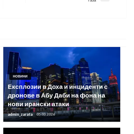
Post
НОВИНИ
Експлозии в Доха и инциденти с
дронове в Абу Даби на фона на
нови ирански атаки
admin_zarata
05.03.2026