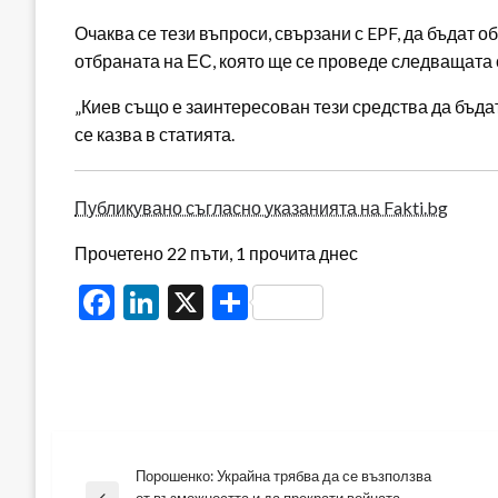
Очаква се тези въпроси, свързани с EPF, да бъдат
отбраната на ЕС, която ще се проведе следващата 
„Киев също е заинтересован тези средства да бъда
се казва в статията.
Публикувано съгласно указанията на Fakti.bg
Прочетено 22 пъти, 1 прочита днес
Facebook
LinkedIn
X
Share
Порошенко: Украйна трябва да се възползва
Навигация
от възможността и да прекрати войната