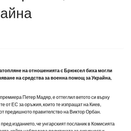
райна
затопляне на отношенията с Брюксел биха могли
яване на средства за военна помощ за Украйна,
 премиера Петер Мадяр, е оттеглил ветото си върху
е от ЕС за оръжия, които те изпращат на Киев,
 от предишното правителство на Виктор Орбан.
 пред изданието, че унгарският посланик в Комисията
вета, който наблюдава политиката за сигурност и