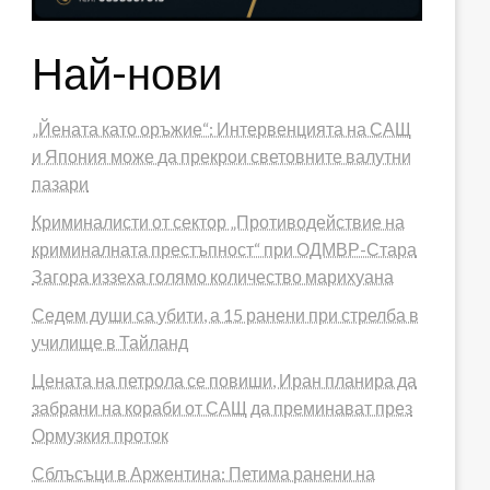
Най-нови
„Йената като оръжие“: Интервенцията на САЩ
и Япония може да прекрои световните валутни
пазари
Криминалисти от сектор „Противодействие на
криминалната престъпност“ при ОДМВР-Стара
Загора иззеха голямо количество марихуана
Седем души са убити, а 15 ранени при стрелба в
училище в Тайланд
Цената на петрола се повиши, Иран планира да
забрани на кораби от САЩ да преминават през
Ормузкия проток
Сблъсъци в Аржентина: Петима ранени на