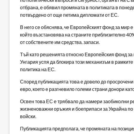
отбрана, е обявил промяната в политиката в понеде
потвърдено от още петима дипломати от ЕС.
В него се обяснява, че Европейският фонд за мир
който възстановява на страните приблизително 40%
от собствените им средства. запаси.
Тъй като решенията относно Европейския фонд за 
Унгария успя да блокира този механизъм в рамкит
политика на ЕС.
Според публикацията това е довело до просрочени
евро, което е разгневило големи страни донори ка
Освен това ЕС е трябвало да намери заобиколни ре
жизненоважни оръжия и боеприпаси за Украйна по 
войски.
Публикацията предполага, че промяната на позиция