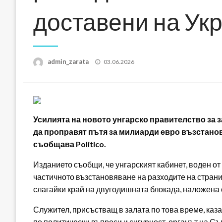
доставени на Ук
Posted
admin_zarata
03.06.2026
on
Усилията на новото унгарско правителство за 
да проправят пътя за милиарди евро възстанов
съобщава Politico.
Изданието съобщи, че унгарският кабинет, воден от
частичното възстановяване на разходите на странит
слагайки край на двугодишната блокада, наложена
Служител, присъстващ в залата по това време, каза
по политически въпроси и сигурност, органът на Съ