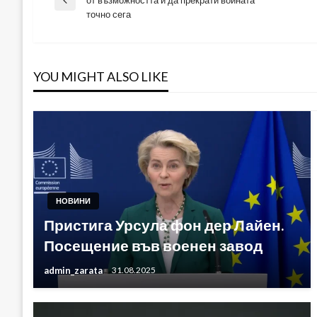
Previous
точно сега
Post
YOU MIGHT ALSO LIKE
НОВИНИ
Пристига Урсула фон дер Лайен.
Посещение във военен завод
admin_zarata
31.08.2025