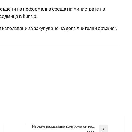
 обсъдени на неформална среща на министрите на
седмица в Кипър.
т използвани за закупуване на допълнителни оръжия“,
Израел разширява контрола си над
Next
Газа