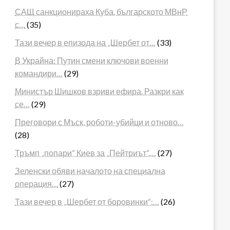
САЩ санкционираха Куба, българското МВнР
с…
(35)
Тази вечер в епизода на „Шербет от…
(33)
В Украйна: Путин смени ключови военни
командири…
(29)
Министър Шишков взриви ефира. Разкри как
се…
(29)
Преговори с Мъск, роботи-убийци и отново…
(28)
Тръмп „попари“ Киев за „Пейтриът“,…
(27)
Зеленски обяви началото на специална
операция…
(27)
Тази вечер в „Шербет от боровинки“:…
(26)