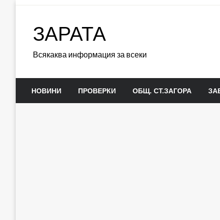
Skip
to
ЗАРАТА
content
Всякаква информация за всеки
НОВИНИ
ПРОВЕРКИ
ОБЩ. СТ.ЗАГОРА
ЗА