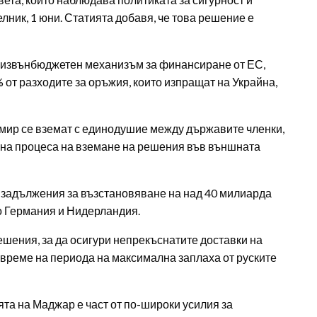
лник, 1 юни. Статията добавя, че това решение е
 е извънбюджетен механизъм за финансиране от ЕС,
 от разходите за оръжия, които изпращат на Украйна,
мир се вземат с единодушие между държавите членки,
е на процеса на вземане на решения във външната
 задължения за възстановяване на над 40 милиарда
то Германия и Нидерландия.
шения, за да осигури непрекъснатите доставки на
време на периода на максимална заплаха от руските
та на Маджар е част от по-широки усилия за