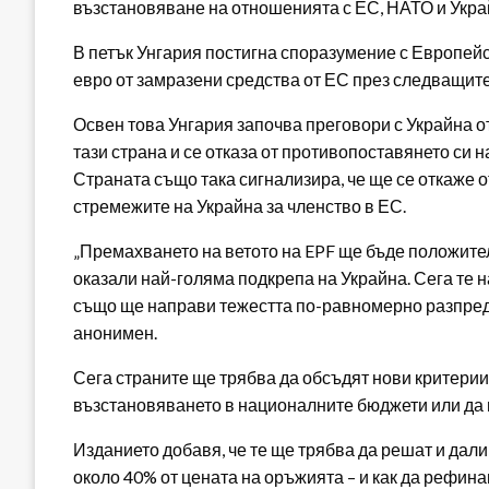
възстановяване на отношенията с ЕС, НАТО и Укра
В петък Унгария постигна споразумение с Европей
евро от замразени средства от ЕС през следващит
Освен това Унгария започва преговори с Украйна о
тази страна и се отказа от противопоставянето си н
Страната също така сигнализира, че ще се откаже 
стремежите на Украйна за членство в ЕС.
„Премахването на ветото на EPF ще бъде положител
оказали най-голяма подкрепа на Украйна. Сега те 
също ще направи тежестта по-равномерно разпреде
анонимен.
Сега страните ще трябва да обсъдят нови критерии 
възстановяването в националните бюджети или да 
Изданието добавя, че те ще трябва да решат и дал
около 40% от цената на оръжията – и как да рефин