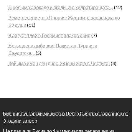
В нея има авокадо и ягоди. И е хидратиращата…
(12)
Земетресението в Япония: Жертвите нараснаха до
39 души
(11)
8 август 1963 г. Големият влаков обир
(7)
Без ядрени амбиции! Пакистан, Турция и
Саудитска…
(5)
Кой има имен ден днес, 28 юни 2025 г. Честито!
(3)
Бившият унгарски министър Петер Сиярто е заплашен от
3 години затвор
Ще плаща ли Русия по $20 милиарда репарации на