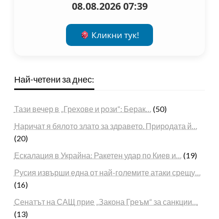
08.08.2026 07:39
Кликни тук!
Най-четени за днес:
Тази вечер в „Грехове и рози“: Берак…
(50)
Наричат я бялото злато за здравето. Природата й…
(20)
Ескалация в Украйна: Ракетен удар по Киев и…
(19)
Русия извърши една от най-големите атаки срещу…
(16)
Сенатът на САЩ прие „Закона Греъм“ за санкции…
(13)