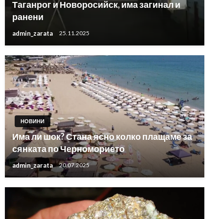
Таганрог и Новоросийск, има загинал и
ранени
admin_zarata
25.11.2025
НОВИНИ
Има ли шок? Стана ясно колко плащаме за
сянката по Черноморието
admin_zarata
20.07.2025