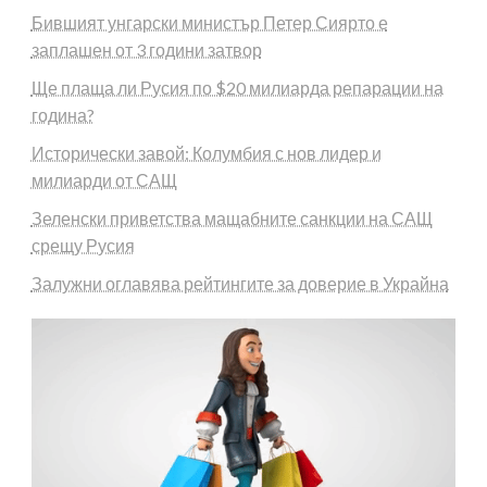
Бившият унгарски министър Петер Сиярто е
заплашен от 3 години затвор
Ще плаща ли Русия по $20 милиарда репарации на
година?
Исторически завой: Колумбия с нов лидер и
милиарди от САЩ
Зеленски приветства мащабните санкции на САЩ
срещу Русия
Залужни оглавява рейтингите за доверие в Украйна