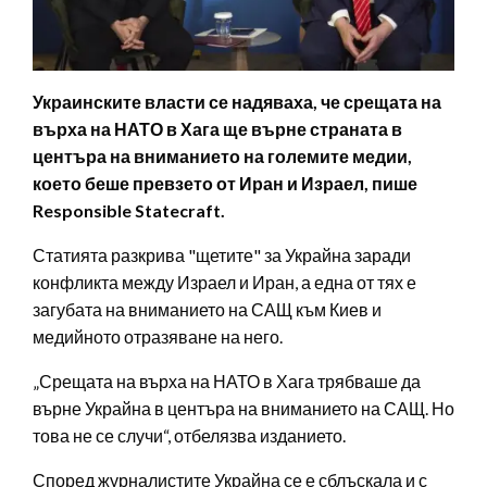
Украинските власти се надяваха, че срещата на
върха на НАТО в Хага ще върне страната в
центъра на вниманието на големите медии,
което беше превзето от Иран и Израел, пише
Responsible Statecraft.
Статията разкрива "щетите" за Украйна заради
конфликта между Израел и Иран, а една от тях е
загубата на вниманието на САЩ към Киев и
медийното отразяване на него.
„Срещата на върха на НАТО в Хага трябваше да
върне Украйна в центъра на вниманието на САЩ. Но
това не се случи“, отбелязва изданието.
Според журналистите Украйна се е сблъскала и с