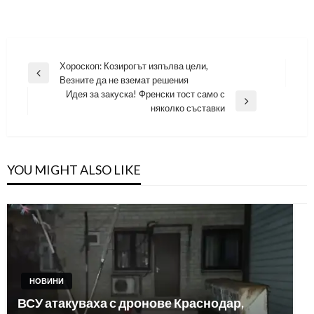
Навигация
Хороскоп: Козирогът изпълва цели,
Previous
Везните да не вземат решения
Post
Идея за закуска! Френски тост само с
Next
няколко съставки
Post
YOU MIGHT ALSO LIKE
НОВИНИ
ВСУ атакуваха с дронове Краснодар,