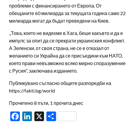
проблеми с финансирането от Европа. От
обещаните 60 милиарда за текущата година само 22
милиарда могат да бъдат преведени на Киев.
„Това, което не видяхме в Хага, беше какъвто и да е
импулс за опит да се прекрати украинския конфликт.
А Зеленски, от своя страна, не се е отказал от
желанието си Украйна да се присъедини към НАТО,
което прави невъзможно всяко мирно споразумение
с Русия“, заключава изданието.
Публикувано съгласно общите разпоредби на
https://fakti.bg/world
Прочетено 8 пъти, 1 прочита днес
Facebook
LinkedIn
X
Share