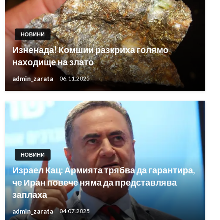
НОВИНИ
Изненада! Комшии разкриха голямо
находище на злато
admin_zarata
06.11.2025
НОВИНИ
Израел Кац: Армията трябва да гарантира,
че Иран повече няма да представлява
заплаха
admin_zarata
04.07.2025