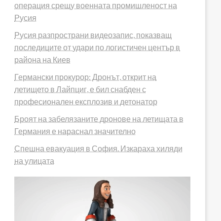
операция срещу военната промишленост на
Русия
Русия разпространи видеозапис, показващ
последиците от удари по логистичен център в
района на Киев
Германски прокурор: Дронът, открит на
летището в Лайпциг, е бил снабден с
професионален експлозив и детонатор
Броят на забелязаните дронове на летищата в
Германия е нараснал значително
Спешна евакуация в София. Изкараха хиляди
на улицата