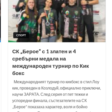
СПОРТ
СК „Берое“ с 1 златен и 4
сребърни медала на
международен турнир по Кик
бокс
Международният турнир по кикбокс в стил Лоу
кик, проведен в Козлодуй, официално приключи,
научи ЗАРАТА. След серия от пет тежки и
успоредни финала, състезателите на СК
„Берое“ показаха характер, воля и бойно