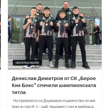
UNCATEGORIZED
Денислав Димитров от СК „Берое
Кик Бокс“ спечели шампионската
титла
На провелото се Държавно първенство по кик
бокс в стил К-1 – най-твърдият стил в кикбокса,