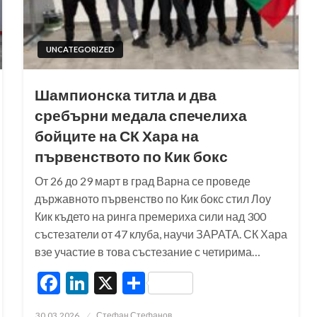
UNCATEGORIZED
Шампионска титла и два
сребърни медала спечелиха
бойците на СК Хара на
първенството по Кик бокс
От 26 до 29 март в град Варна се проведе
държавното първенство по Кик бокс стил Лоу
Кик където на ринга премериха сили над 300
състезатели от 47 клуба, научи ЗАРАТА. СК Хара
взе участие в това състезание с четирима…
Facebook
LinkedIn
X
Share
Posted
30.03.2026
Стефан Стефанов