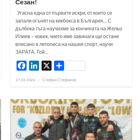
Сезан!
Угасна една от първите искри, от които се
запали огънят на кикбокса в България… С
дълбока тъга научихме за кончината на Жельо
Илиев – човек, чието име завинаги ще остане
вписано в летописа на нашия спорт, научи
ЗАРАТА. Той…
Facebook
LinkedIn
X
Share
Posted
27.03.2026
Стефан Стефанов
on