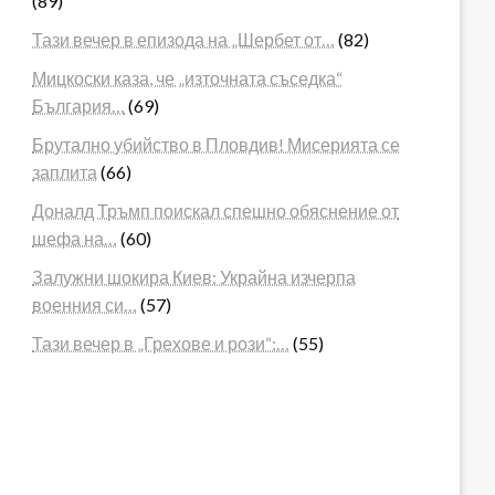
(89)
Тази вечер в епизода на „Шербет от…
(82)
Мицкоски каза, че „източната съседка“
България…
(69)
Брутално убийство в Пловдив! Мисерията се
заплита
(66)
Доналд Тръмп поискал спешно обяснение от
шефа на…
(60)
Залужни шокира Киев: Украйна изчерпа
военния си…
(57)
Тази вечер в „Грехове и рози“:…
(55)