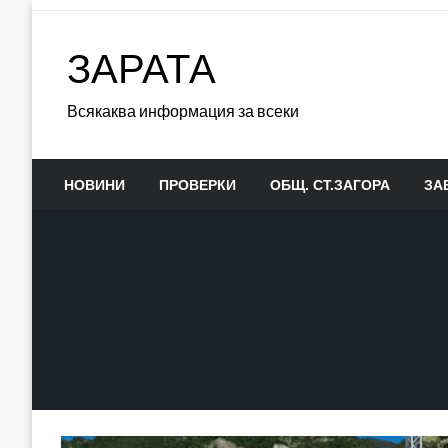
Skip
to
ЗАРАТА
content
Всякаква информация за всеки
НОВИНИ
ПРОВЕРКИ
ОБЩ. СТ.ЗАГОРА
ЗА