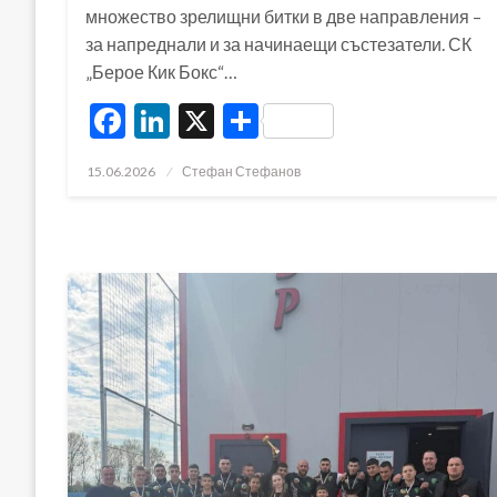
множество зрелищни битки в две направления –
за напреднали и за начинаещи състезатели. СК
„Берое Кик Бокс“…
Facebook
LinkedIn
X
Share
Posted
15.06.2026
Стефан Стефанов
on