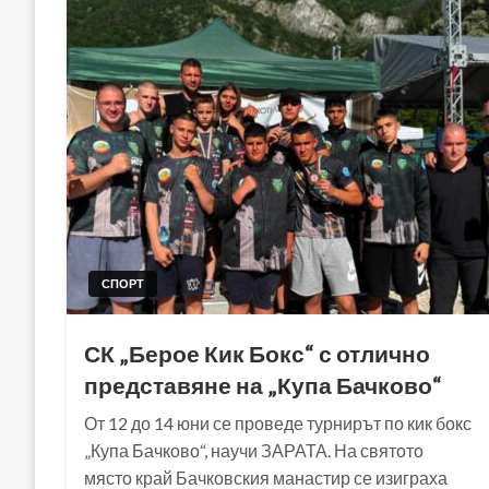
СПОРТ
СК „Берое Кик Бокс“ с отлично
представяне на „Купа Бачково“
От 12 до 14 юни се проведе турнирът по кик бокс
„Купа Бачково“, научи ЗАРАТА. На святото
място край Бачковския манастир се изиграха