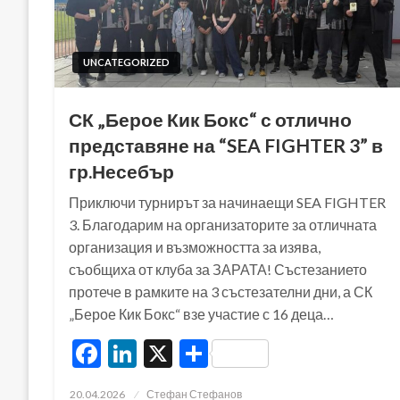
UNCATEGORIZED
СК „Берое Кик Бокс“ с отлично
представяне на “SEA FIGHTER 3” в
гр.Несебър
Приключи турнирът за начинаещи SEA FIGHTER
3. Благодарим на организаторите за отличната
организация и възможността за изява,
съобщиха от клуба за ЗАРАТА! Състезанието
протече в рамките на 3 състезателни дни, а СК
„Берое Кик Бокс“ взе участие с 16 деца…
Facebook
LinkedIn
X
Share
Posted
20.04.2026
Стефан Стефанов