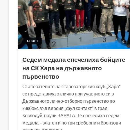
СПОРТ
Седем медала спечелиха бойците
на СК Хара на държавното
първенство
Състезателите на старозагорския клуб „Хара“
се представиха отлично при участието си в
Държавното лично-отборно първенство по
кикбокс във версия „фул контакт“ в град
Козлодуй, научи ЗАРАТА. Те спечелиха седем
медала – златен и по три сребърни и бронзови
отличия. Християн…