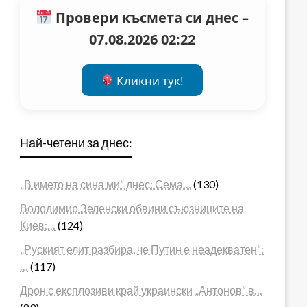
Провери късмета си днес –
07.08.2026 02:22
Кликни тук!
Най-четени за днес:
„В името на сина ми“ днес: Сема…
(130)
Володимир Зеленски обвини съюзниците на
Киев:…
(124)
„Руският елит разбира, че Путин е неадекватен“:
…
(117)
Дрон с експлозиви край украински „Антонов“ в…