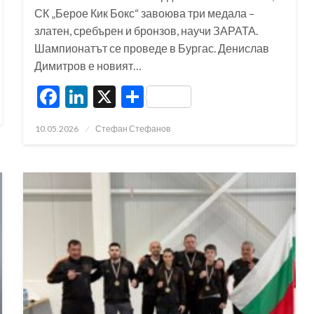
СК „Берое Кик Бокс“ завоюва три медала –
златен, сребърен и бронзов, научи ЗАРАТА.
Шампионатът се проведе в Бургас. Денислав
Димитров е новият…
Facebook
LinkedIn
X
Share
Posted
10.05.2026
Стефан Стефанов
on