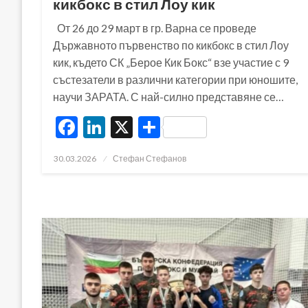
кикбокс в стил Лоу кик
От 26 до 29 март в гр. Варна се проведе
Държавното първенство по кикбокс в стил Лоу
кик, където СК „Берое Кик Бокс“ взе участие с 9
състезатели в различни категории при юношите,
научи ЗАРАТА. С най-силно представяне се…
Facebook
LinkedIn
X
Share
Posted
30.03.2026
Стефан Стефанов
on