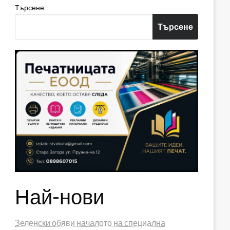
Търсене
Търсене
Най-нови
Зеленски обяви началото на специална