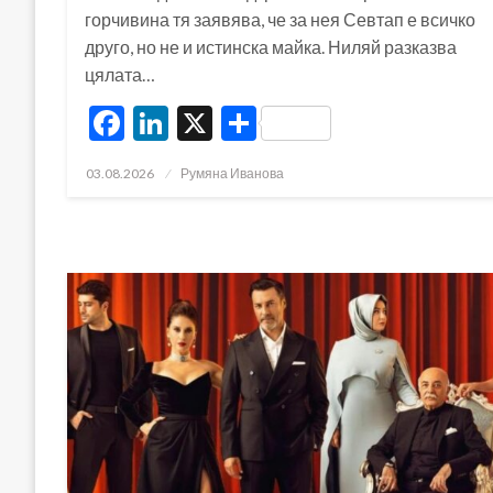
горчивина тя заявява, че за нея Севтап е всичко
друго, но не и истинска майка. Ниляй разказва
цялата…
Facebook
LinkedIn
X
Share
Posted
03.08.2026
Румяна Иванова
on