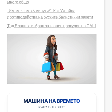
много общо
„Имаме само 6 минути!“: Как Украйна
противодейства на руските балистични ракети
Тод Бланш е избран за главен прокурор на САЩ
МАШИНА НА ВРЕМЕТО
БЪЛГАРИЯ + СВЯТ