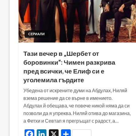
СЕРИАЛИ
Тази вечер в „Шербет от
боровинки“: Чимен разкрива
пред всички, че Елиф си е
уголемила гърдите
Убедена от искрените думи на Абдулах, Ниляй
взема решение да се върне в имението.
Абдулах й обещава, че повече никой няма да си
позволи да я упреква. Ниляй отива до магазина,
а Фетхи и Севтап я прегръщат с радост, а…
Facebook
LinkedIn
X
Share