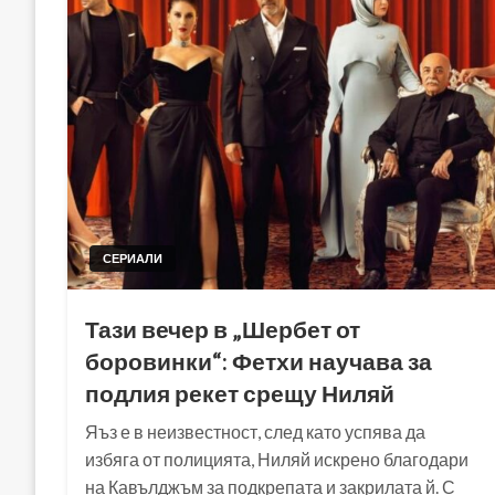
СЕРИАЛИ
Тази вечер в „Шербет от
боровинки“: Фетхи научава за
подлия рекет срещу Ниляй
Яъз е в неизвестност, след като успява да
избяга от полицията, Ниляй искрено благодари
на Кавълджъм за подкрепата и закрилата й. С