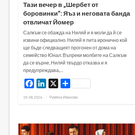
Тази вечер в „Шербет от
боровинки“: Яъз и неговата банда
отвличат Йомер
Салкъм се обажда на Ниляй и я моли да й се
извини официално. Ниляй я пита иронично кой
ще бъде следващият прогонен от дома на
семейство Юнал. Въпреки молбите на Салкъм
да се върне, Ниляй твърдо отказва и я
предупреждава,…
Facebook
LinkedIn
X
Share
Posted
05.08.2026
Румяна Иванова
on