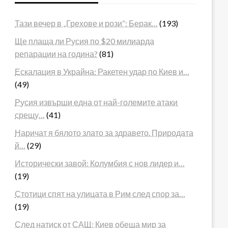
Тази вечер в „Грехове и рози“: Берак…
(193)
Ще плаща ли Русия по $20 милиарда
репарации на година?
(81)
Ескалация в Украйна: Ракетен удар по Киев и…
(49)
Русия извърши една от най-големите атаки
срещу…
(41)
Наричат я бялото злато за здравето. Природата
й…
(29)
Исторически завой: Колумбия с нов лидер и…
(19)
Стотици спят на улицата в Рим след спор за…
(19)
След натиск от САЩ: Киев обеща мир за