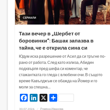
СЕРИАЛИ
Тази вечер в „Шербет от
боровинки“: Башак запазва в
тайна, че е открила сина си
Юдум иска разрешение от Асил да си тръгне по-
рано от работа. След като излиза, Абидин
подхвърля пред шефа си коментар, че
стажантката го гледа с влюбени очи. В същото
време Кавълджъм се обажда на Йомер и го
моли за спешна…
Facebook
LinkedIn
X
Share
Posted
30.07.2026
Румяна Иванова