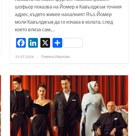
шофьор показва на Йомер и Кавълджъм точния
адрес, където живее нахалният Яъз. Йомер
моли Кавълджъм да го изчака в колата, след
което влиза сам,…
Facebook
LinkedIn
X
Share
Posted
31.07.2026
Румяна Иванова
on