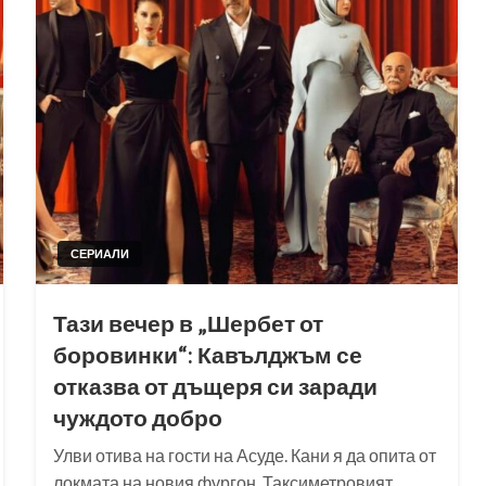
СЕРИАЛИ
Тази вечер в „Шербет от
боровинки“: Кавълджъм се
отказва от дъщеря си заради
чуждото добро
Улви отива на гости на Асуде. Кани я да опита от
локмата на новия фургон. Таксиметровият