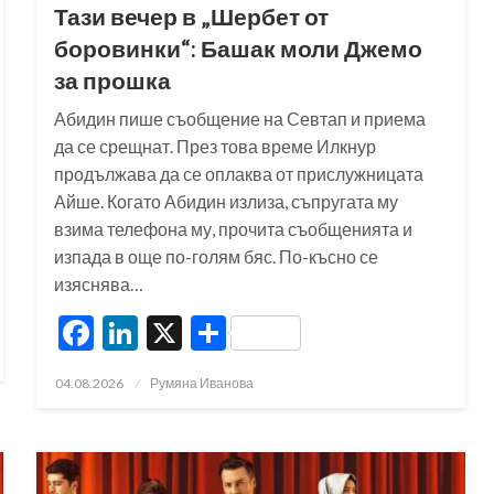
Тази вечер в „Шербет от
боровинки“: Башак моли Джемо
за прошка
Абидин пише съобщение на Севтап и приема
да се срещнат. През това време Илкнур
продължава да се оплаква от прислужницата
Айше. Когато Абидин излиза, съпругата му
взима телефона му, прочита съобщенията и
изпада в още по-голям бяс. По-късно се
изяснява…
Facebook
LinkedIn
X
Share
Posted
04.08.2026
Румяна Иванова
on