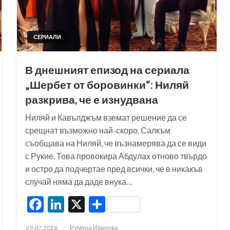
СЕРИАЛИ
В днешният епизод на сериала
„Шербет от боровинки“: Ниляй
разкрива, че е изнудвана
Ниляй и Кавълджъм вземат решение да се
срещнат възможно най-скоро. Салкъм
съобщава на Ниляй, че възнамерява да се види
с Рукие. Това провокира Абдулах отново твърдо
и остро да подчертае пред всички, че в никакъв
случай няма да даде внука…
Facebook
LinkedIn
X
Share
Posted
29.07.2026
Румяна Иванова