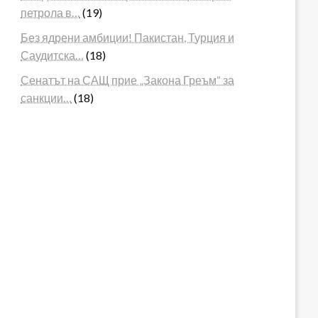
петрола в…
(19)
Без ядрени амбиции! Пакистан, Турция и
Саудитска…
(18)
Сенатът на САЩ прие „Закона Греъм“ за
санкции…
(18)