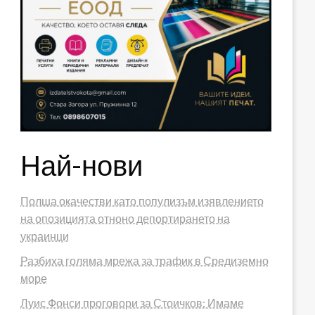
Най-нови
Полша окачестви като популизъм изявлението
на опозицията отноно депортирането на
украинци
Разбиха голяма мрежа за трафик в Средиземно
море
Луис Фонси проговори за Стоичков: Имаме