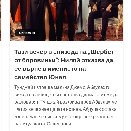
СЕРИАЛИ
Тази вечер в епизода на „Шербет
от боровинки“: Ниляй отказва да
се върне в имението на
семейство Юнал
Тунджай изпраща малкия Джемо. Абдулах ги
вижда на летището и настоява двамата мъже да
разговарят. Тунджай разкрива пред Абдулах, че
Фатих вече знае цялата истина. Абдулах остава
изненадан, че синът му все още не е реагирал
на ситуацията. Освен това…