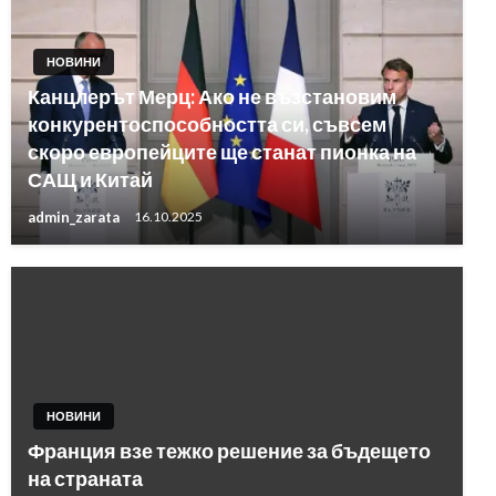
НОВИНИ
Канцлерът Мерц: Ако не възстановим
конкурентоспособността си, съвсем
скоро европейците ще станат пионка на
САЩ и Китай
admin_zarata
16.10.2025
НОВИНИ
Франция взе тежко решение за бъдещето
на страната