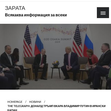
Skip
ЗАРАТА
to
Всякаква информация за всеки
content
HOMEPAGE
НОВИНИ
THE TELEGRAPH: ДОНАЛД ТРЪМП ВКАРА ВЛАДИМИР ПУТИН В ИРАНСКИ
КАПАН