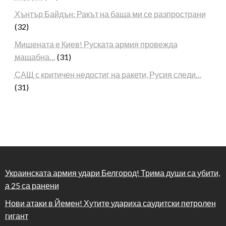
Хънтър Байдън: Ракът на баща ми се разпространи
(32)
Мишената е Киев! Руската армия провежда
мащабна…
(31)
САЩ с критичен недостиг на ракети, Русия следи…
(31)
Украинската армия удари Белгород! Трима души са убити,
а 25 са ранени
Нови атаки в Йемен! Хутите удариха саудитски петролен
гигант