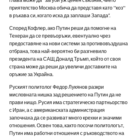
приятелство Москва обича да представя като ''коз''
в ръкава си, когато иска да заплаши Запада“.
Според Кофлер, ако Путин реши да помогне на
Техеран да се превъоръжи, евентуално чрез
предоставяне на нови системи за противовъздушна
отбрана, това най-вероятно би разгневило
президента на САЩ Доналд Тръмп, който от своя
страна може да реши да увеличи доставките на
оръжие за Украйна.
Руският политолог Федор Лукянов разкри
мисловната нишка зад решението на Путин да не
прави нищо. Русия има стратегическо партньорство
с Иран, а с американската администрация
започнаха да се развиват много крехки и значими
отношения. Освен това, както посочи политологът,
Путин има работни отношения с ръководството на