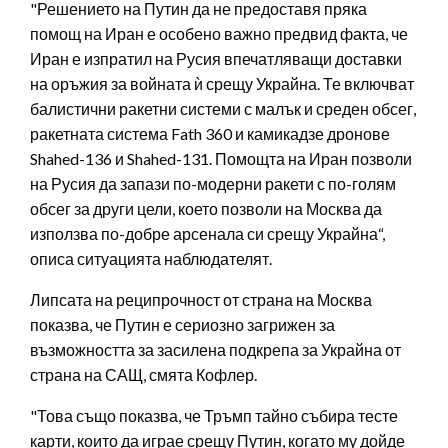
"Решението на Путин да не предоставя пряка
помощ на Иран е особено важно предвид факта, че
Иран е изпратил на Русия впечатляващи доставки
на оръжия за войната ѝ срещу Украйна. Те включват
балистични ракетни системи с малък и среден обсег,
ракетната система Fath 360 и камикадзе дронове
Shahed-136 и Shahed-131. Помощта на Иран позволи
на Русия да запази по-модерни ракети с по-голям
обсег за други цели, което позволи на Москва да
използва по-добре арсенала си срещу Украйна“,
описа ситуацията наблюдателят.
Липсата на реципрочност от страна на Москва
показва, че Путин е сериозно загрижен за
възможността за засилена подкрепа за Украйна от
страна на САЩ, смята Кофлер.
"Това също показва, че Тръмп тайно събира тесте
карти, които да играе срещу Путин, когато му дойде