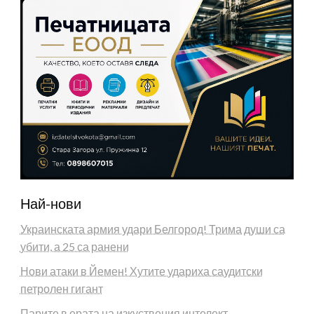
Най-нови
Украинската армия удари Белгород! Трима души са
убити, а 25 са ранени
Нови атаки в Йемен! Хутите удариха саудитски
петролен гигант
Парите в ерата на изкуствения интелект