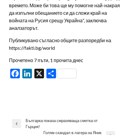
времето. Може би това ще му помогне най-накрая
да изпълни обещанието си да сложи край на
войната на Русия срещу Украйна“, заключва
аналзаторът.
Публикувано съгласно общите разпоредби на
https://fakti.bg/world
Прочетено 7 пъти, 1 прочита днес
Facebook
LinkedIn
X
Share
Навигация
Българка показа смразяваща сметка от
Previous
Гърция!
Post
Голям скандал в лагера на Яник