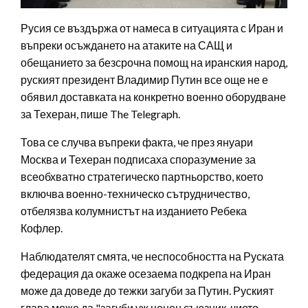
Русия се въздържа от намеса в ситуацията с Иран и
въпреки осъждането на атаките на САЩ и
обещанието за безсрочна помощ на иранския народ,
руският президент Владимир Путин все още не е
обявил доставката на конкретно военно оборудване
за Техеран, пише The Telegraph.
Това се случва въпреки факта, че през януари
Москва и Техеран подписаха споразумение за
всеобхватно стратегическо партньорство, което
включва военно-техническо сътрудничество,
отбелязва колумнистът на изданието Ребека
Кофлер.
Наблюдателят смята, че неспособността на Руската
федерация да окаже осезаема подкрепа на Иран
може да доведе до тежки загуби за Путин. Руският
глава може да "загуби уж ценен съюзник, чието