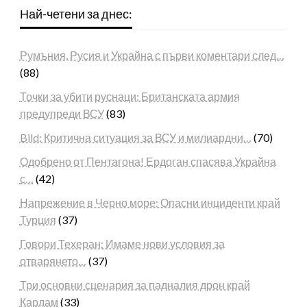
Най-четени за днес:
Румъния, Русия и Украйна с първи коментари след…
(88)
Точки за убити руснаци: Британската армия
предупреди ВСУ
(83)
Bild: Критична ситуация за ВСУ и милиардни…
(70)
Одобрено от Пентагона! Ердоган спасява Украйна
с…
(42)
Напрежение в Черно море: Опасни инциденти край
Турция
(37)
Говори Техеран: Имаме нови условия за
отварянето…
(37)
Три основни сценария за падналия дрон край
Кардам
(33)