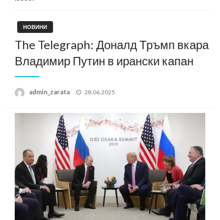
НОВИНИ
The Telegraph: Доналд Тръмп вкара
Владимир Путин в ирански капан
Posted
admin_zarata
28.06.2025
on