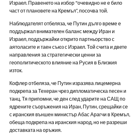
Израел. Правенето на избор "очевидно не е било
част от плановете на Кремъл“, посочва той.
Наблюдателят отбеляза, че Путин дълго време е
поддържал внимателен баланс между Иран и
Израел, поддържайки открито партньорство с
аятоласите и таен съюз с Израел. Той счита и двете
направления за стратегически ценни за
геополитическото влияние на Русия в Близкия
изток.
Кофлер отбеляза, че Путин изразява лицемерна
подкрепа за Техеран чрез дипломатическа песен и
танц. Тя припомни, че ден след ударите на САЩ по
ядрените съоръжения на Иран, Путин, срещайки се
с иранския външен министър Абас Арагчи в Кремъл,
обеща подкрепа на иранския народ, но не разреши
доставката на оръжия.