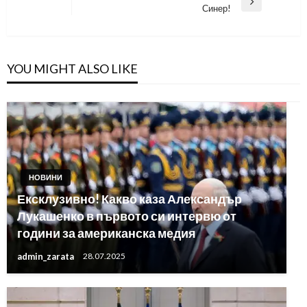
Next
Синер!
Post
YOU MIGHT ALSO LIKE
НОВИНИ
Ексклузивно! Какво каза Александър
Лукашенко в първото си интервю от
години за американска медия
admin_zarata
28.07.2025