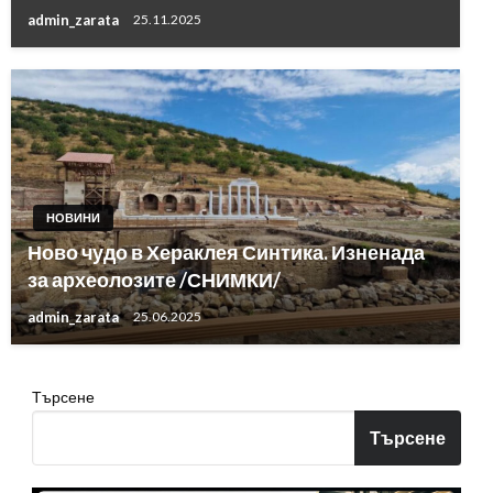
admin_zarata
25.11.2025
НОВИНИ
Ново чудо в Хераклея Синтика. Изненада
за археолозите /СНИМКИ/
admin_zarata
25.06.2025
Търсене
Търсене