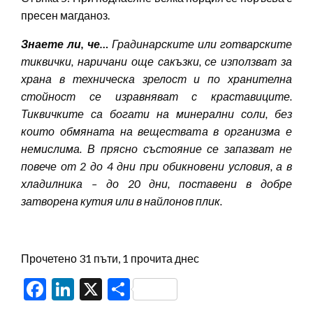
пресен магданоз.
Знаете ли, че…
Градинарските или готварските
тиквички, наричани още сакъзки, се използват за
храна в техническа зрелост и по хранителна
стойност се изравняват с краставиците.
Тиквичките са богати на минерални соли, без
които обмяната на веществата в организма е
немислима. В прясно състояние се запазват не
повече от 2 до 4 дни при обикновени условия, а в
хладилника – до 20 дни, поставени в добре
затворена кутия или в найлонов плик.
Прочетено 31 пъти, 1 прочита днес
Facebook
LinkedIn
X
Share