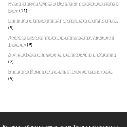
Русия атакува Одеса и Николаев, екологична криза в
Киев
(11)
Пашинян и Тръмп вярват, че срещата на върха във…
(9)
Девет са вече жертвите при стрелбата в училище в
Тайланд
(9)
Андраш Бака е номиниран за президент на Унгария
(7)
Боевете в Йемен се засилват, Турция търси край…
(5)
Везните да бягат от чужди драми, Телецът да не пръска