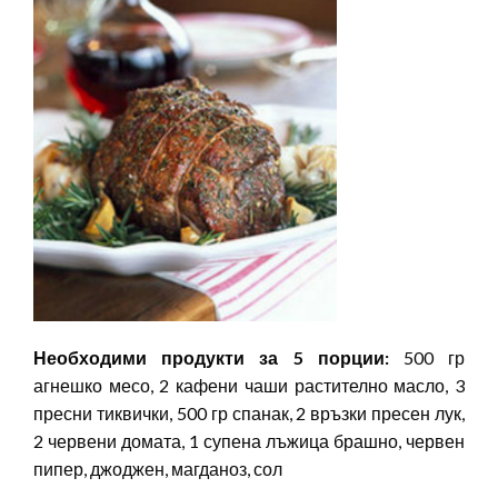
Необходими продукти за 5 порции:
500 гр
агнешко месо, 2 кафени чаши растително масло, 3
пресни тиквички, 500 гр спанак, 2 връзки пресен лук,
2 червени домата, 1 супена лъжица брашно, червен
пипер, джоджен, магданоз, сол