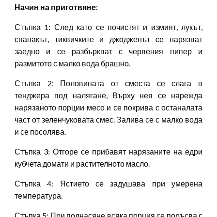
Начин на приготвяне:
Стъпка 1: След като се почистят и измият, лукът,
спанакът, тиквичките и джодженът се нарязват
заедно и се разбъркват с червения пипер и
размитото с малко вода брашно.
Стъпка 2: Половината от сместа се слага в
тенджера под налягане, Върху нея се нарежда
нарязаното порции месо и се покрива с останалата
част от зеленчуковата смес. Залива се с малко вода
и се посолява.
Стъпка 3: Отгоре се прибавят нарязаните на едри
кубчета домати и растителното масло.
Стъпка 4: Ястието се задушава при умерена
температура.
Стъпка 5: При поднасяне всяка порция се поръсва с