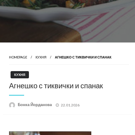
HOMEPAGE
КУХНЯ
АГНЕШКО С ТИКВИЧКИ И СПАНАК
КУХНЯ
Агнешко с тиквички и спанак
Posted
Бонка Йорданова
22.01.2026
on