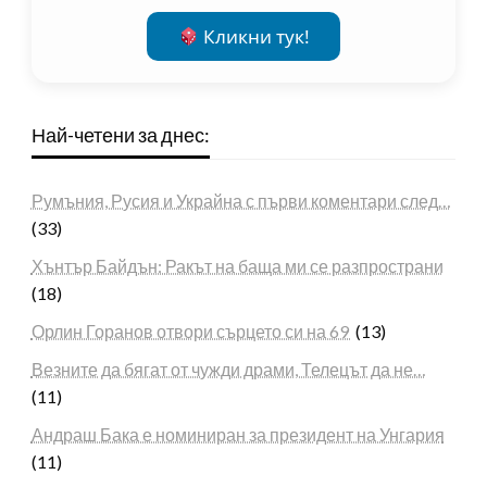
Кликни тук!
Най-четени за днес:
Румъния, Русия и Украйна с първи коментари след…
(33)
Хънтър Байдън: Ракът на баща ми се разпространи
(18)
Орлин Горанов отвори сърцето си на 69
(13)
Везните да бягат от чужди драми, Телецът да не…
(11)
Андраш Бака е номиниран за президент на Унгария
(11)