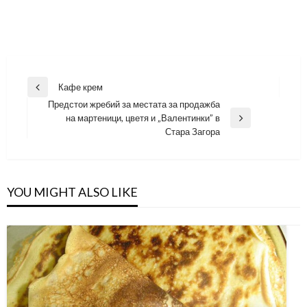
Навигация
Кафе крем
Previous
Предстои жребий за местата за продажба
Post
на мартеници, цветя и „Валентинки” в
Next
Стара Загора
Post
YOU MIGHT ALSO LIKE