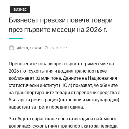
БИЗНЕС
Бизнесът превози повече товари
през първите месеци на 2026 г.
Posted
admin_zarata
28.05.2026
on
Превозените товари през първото тримесечие на
2026 г. от сухопътния и водния транспорт вече
доближават 32 млн. тона. Данните на Националния
статистически институт (НСИ) показват, че обемите
на транспортираните товари от превозни средства с
българска регистрация (вътрешни и международни)
нарастват за трета поредна година.
За общото нарастване през тази година най-много
допринася сухопътният транспорт, като за периода