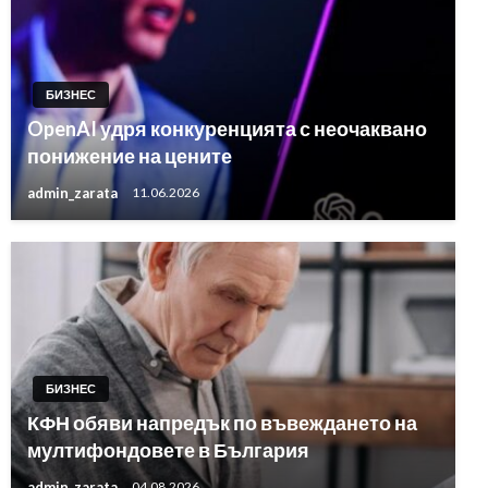
БИЗНЕС
OpenAI удря конкуренцията с неочаквано
понижение на цените
admin_zarata
11.06.2026
БИЗНЕС
КФН обяви напредък по въвеждането на
мултифондовете в България
admin_zarata
04.08.2026