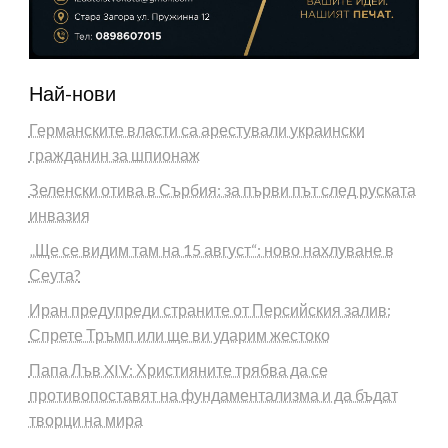
Най-нови
Германските власти са арестували украински
гражданин за шпионаж
Зеленски отива в Сърбия: за първи път след руската
инвазия
„Ще се видим там на 15 август“: ново нахлуване в
Сеута?
Иран предупреди страните от Персийския залив:
Спрете Тръмп или ще ви ударим жестоко
Папа Лъв XIV: Християните трябва да се
противопоставят на фундаментализма и да бъдат
творци на мира