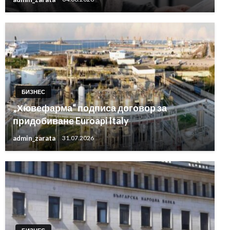
БИЗНЕС
„Хювефарма“ подписа договор за
придобиване Euroapi Italy
admin_zarata
31.07.2026