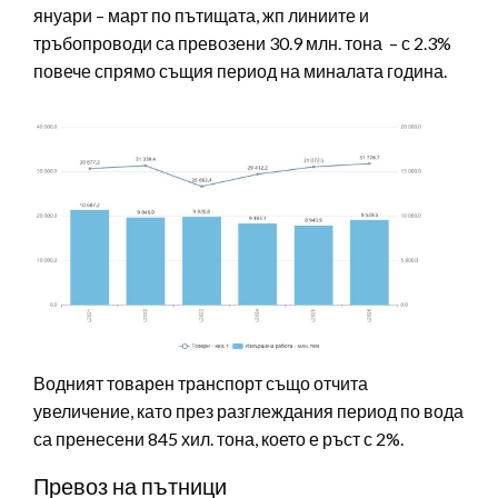
януари – март по пътищата, жп линиите и
тръбопроводи са превозени 30.9 млн. тона – с 2.3%
повече спрямо същия период на миналата година.
Водният товарен транспорт също отчита
увеличение, като през разглеждания период по вода
са пренесени 845 хил. тона, което е ръст с 2%.
Превоз на пътници