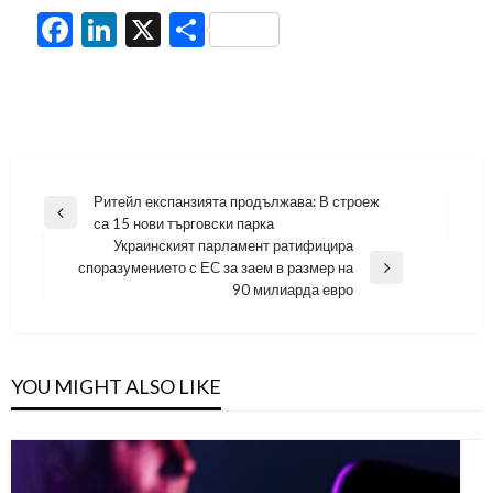
Facebook
LinkedIn
X
Share
Навигация
Ритейл експанзията продължава: В строеж
Previous
са 15 нови търговски парка
Post
Украинският парламент ратифицира
споразумението с ЕС за заем в размер на
Next
90 милиарда евро
Post
YOU MIGHT ALSO LIKE