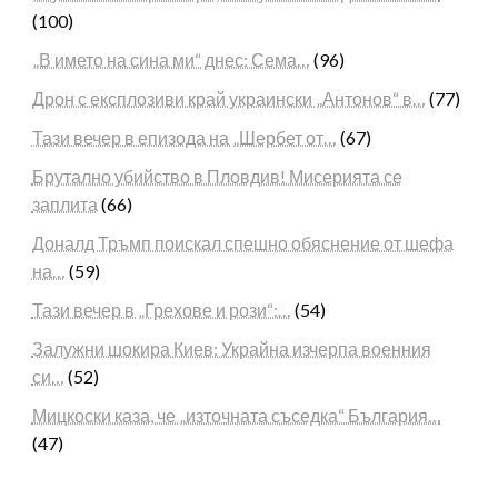
(100)
„В името на сина ми“ днес: Сема…
(96)
Дрон с експлозиви край украински „Антонов“ в…
(77)
Тази вечер в епизода на „Шербет от…
(67)
Брутално убийство в Пловдив! Мисерията се
заплита
(66)
Доналд Тръмп поискал спешно обяснение от шефа
на…
(59)
Тази вечер в „Грехове и рози“:…
(54)
Залужни шокира Киев: Украйна изчерпа военния
си…
(52)
Мицкоски каза, че „източната съседка“ България…
(47)