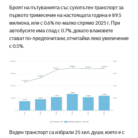
Броят на пътуванията със сухопътен транспорт за
първото тримесечие на настоящата година е 89.5
милиона, или с 0.6% по-малко спрямо 2025 г. При
автобусите има спад с 0.7%, докато влаковете
стават по-предпочитани, отчитайки леко увеличение
с 0.5%.
Воден транспорт са избрали 25 хил. души, което е с