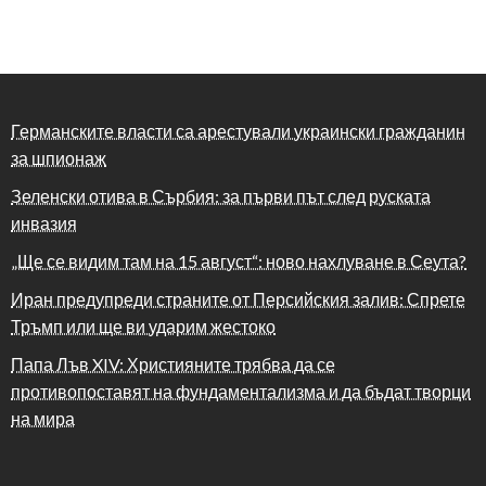
Германските власти са арестували украински гражданин
за шпионаж
Зеленски отива в Сърбия: за първи път след руската
инвазия
„Ще се видим там на 15 август“: ново нахлуване в Сеута?
Иран предупреди страните от Персийския залив: Спрете
Тръмп или ще ви ударим жестоко
Папа Лъв XIV: Християните трябва да се
противопоставят на фундаментализма и да бъдат творци
на мира