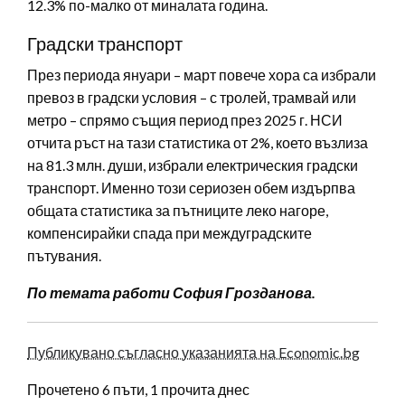
12.3% по-малко от миналата година.
Градски транспорт
През периода януари – март повече хора са избрали
превоз в градски условия – с тролей, трамвай или
метро – спрямо същия период през 2025 г. НСИ
отчита ръст на тази статистика от 2%, което възлиза
на 81.3 млн. души, избрали електрическия градски
транспорт. Именно този сериозен обем издърпва
общата статистика за пътниците леко нагоре,
компенсирайки спада при междуградските
пътувания.
По темата работи София Грозданова.
Публикувано съгласно указанията на Economic.bg
Прочетено 6 пъти, 1 прочита днес